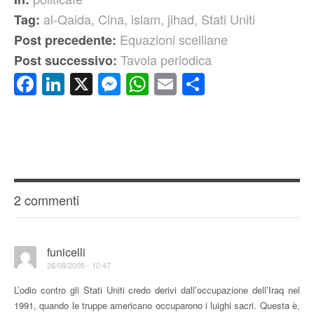
al-Qaida
,
Cina
,
islam
,
jihad
,
Stati Uniti
Tag:
Equazioni scelliane
Post precedente:
Tavola periodica
Post successivo:
Facebook
LinkedIn
X
Messenger
WhatsApp
Email
Condividi
2 commenti
funicelli
26/08/2005 - 10:47
L’odio contro gli Stati Uniti credo derivi dall’occupazione dell’Iraq nel
1991, quando le truppe americano occuparono i luighi sacri. Questa è,