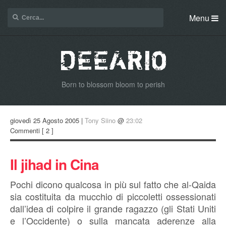
Menu
Born to blossom bloom to perish
giovedì 25 Agosto 2005 |
Tony Siino
@
23:02
Commenti
[ 2 ]
Il jihad in Cina
Pochi dicono qualcosa in più sul fatto che al-Qaida
sia costituita da mucchio di piccoletti ossessionati
dall’idea di colpire il grande ragazzo (gli Stati Uniti
e l’Occidente) o sulla mancata aderenze alla