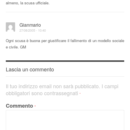
almeno, la scusa ufficiale.
Gianmario
27/08/2005 - 10:40
Ogni scusa è buona per giustificare il fallimento di un modello sociale
e civile. GM
Lascia un commento
Il tuo indirizzo email non sarà pubblicato.
I campi
obbligatori sono contrassegnati
*
Commento
*