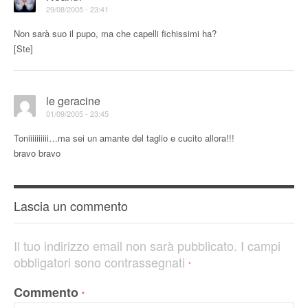
29/08/2005 - 23:41
Non sarà suo il pupo, ma che capelli fichissimi ha?
[Ste]
le geracine
01/09/2005 - 23:45
Toniiiiiiiiii…ma sei un amante del taglio e cucito allora!!!
bravo bravo
Lascia un commento
Il tuo indirizzo email non sarà pubblicato.
I campi
obbligatori sono contrassegnati
*
Commento
*