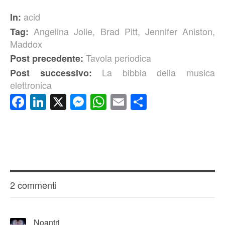
acid
In:
Angelina Jolie
,
Brad Pitt
,
Jennifer Aniston
,
Tag:
Maddox
Tavola periodica
Post precedente:
La bibbia della musica
Post successivo:
elettronica
Facebook
LinkedIn
X
Messenger
WhatsApp
Email
Condividi
2 commenti
Noantri