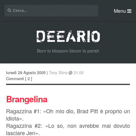
Menu
Born to blossom bloom to perish
lunedì 29 Agosto 2005 |
Tony Siino
@
21:00
Commenti
[ 2 ]
Brangelina
Ragazzina #1: «Oh mio dio, Brad Pitt è proprio un
idiota».
Ragazzina #2: «Lo so, non avrebbe mai dovuto
lasciare Jen».