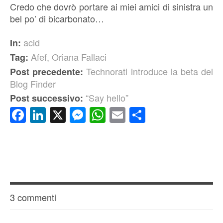
Credo che dovrò portare ai miei amici di sinistra un
bel po’ di bicarbonato…
acid
In:
Afef
,
Oriana Fallaci
Tag:
Technorati introduce la beta del
Post precedente:
Blog Finder
“Say hello”
Post successivo:
Facebook
LinkedIn
X
Messenger
WhatsApp
Email
Condividi
3 commenti