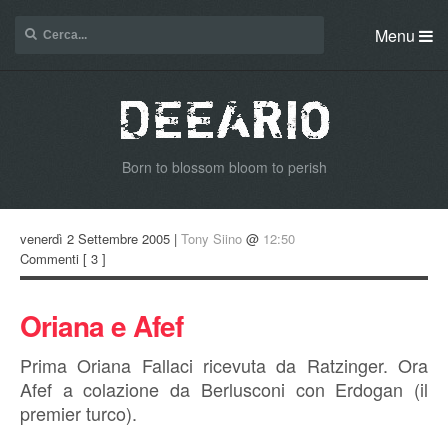
Menu
Born to blossom bloom to perish
venerdì 2 Settembre 2005 |
Tony Siino
@
12:50
Commenti
[ 3 ]
Oriana e Afef
Prima Oriana Fallaci ricevuta da Ratzinger. Ora
Afef a colazione da Berlusconi con Erdogan (il
premier turco).