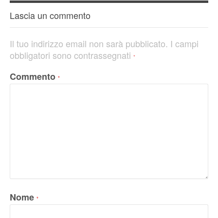
Lascia un commento
Il tuo indirizzo email non sarà pubblicato.
I campi
obbligatori sono contrassegnati
*
Commento
*
Nome
*