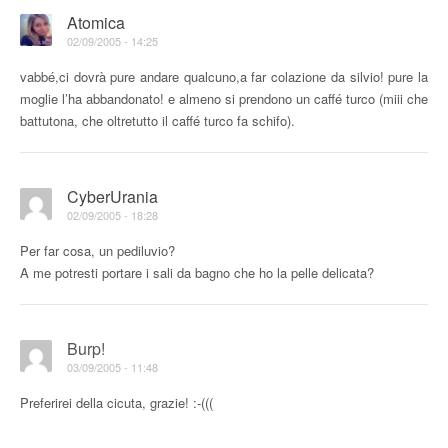
Atomica
02/09/2005 - 14:25
vabbé,ci dovrà pure andare qualcuno,a far colazione da silvio! pure la
moglie l’ha abbandonato! e almeno si prendono un caffé turco (miii che
battutona, che oltretutto il caffé turco fa schifo).
CyberUrania
02/09/2005 - 18:28
Per far cosa, un pediluvio?
A me potresti portare i sali da bagno che ho la pelle delicata?
Burp!
03/09/2005 - 11:48
Preferirei della cicuta, grazie! :-(((