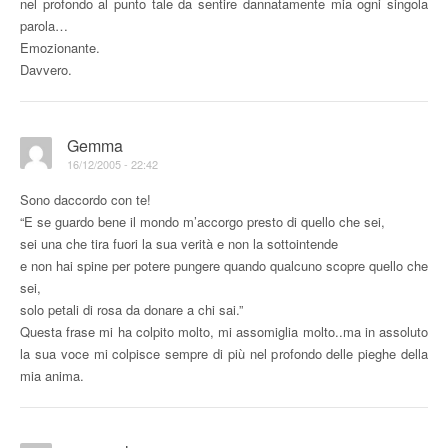
nel profondo al punto tale da sentire dannatamente mia ogni singola
parola…
Emozionante.
Davvero.
Gemma
16/12/2005 - 22:42
Sono daccordo con te!
“E se guardo bene il mondo m’accorgo presto di quello che sei,
sei una che tira fuori la sua verità e non la sottointende
e non hai spine per potere pungere quando qualcuno scopre quello che
sei,
solo petali di rosa da donare a chi sai.”
Questa frase mi ha colpito molto, mi assomiglia molto..ma in assoluto
la sua voce mi colpisce sempre di più nel profondo delle pieghe della
mia anima.