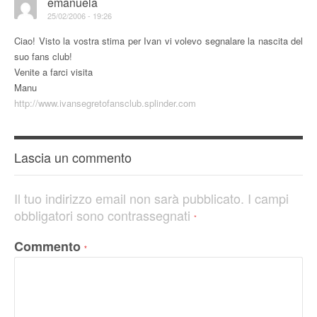
emanuela
25/02/2006 - 19:26
Ciao! Visto la vostra stima per Ivan vi volevo segnalare la nascita del
suo fans club!
Venite a farci visita
Manu
http://www.ivansegretofansclub.splinder.com
Lascia un commento
Il tuo indirizzo email non sarà pubblicato.
I campi
obbligatori sono contrassegnati
*
Commento
*