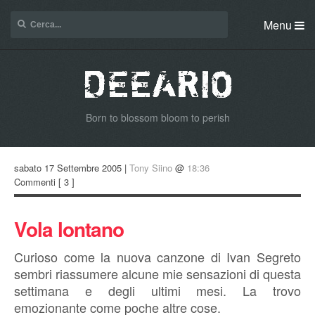
Menu
Born to blossom bloom to perish
sabato 17 Settembre 2005 |
Tony Siino
@
18:36
Commenti
[ 3 ]
Vola lontano
Curioso come la nuova canzone di Ivan Segreto
sembri riassumere alcune mie sensazioni di questa
settimana e degli ultimi mesi. La trovo
emozionante come poche altre cose.