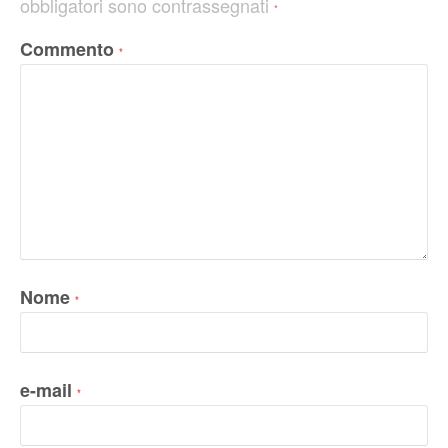
obbligatori sono contrassegnati
*
Commento
*
Nome
*
e-mail
*