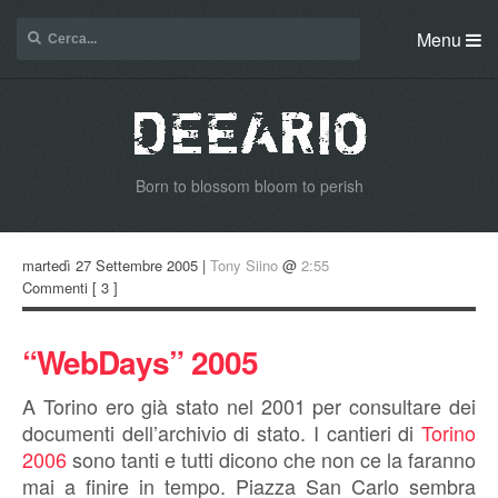
Menu
Born to blossom bloom to perish
martedì 27 Settembre 2005 |
Tony Siino
@
2:55
Commenti
[ 3 ]
“WebDays” 2005
A Torino ero già stato nel 2001 per consultare dei
documenti dell’archivio di stato. I cantieri di
Torino
2006
sono tanti e tutti dicono che non ce la faranno
mai a finire in tempo. Piazza San Carlo sembra