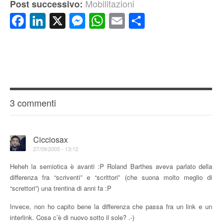
Mobilitazioni
Post successivo:
Facebook
LinkedIn
X
Messenger
WhatsApp
Email
Condividi
3 commenti
Cicciosax
27/09/2005 - 13:12
Heheh la semiotica è avanti :P Roland Barthes aveva parlato della
differenza fra “scriventi” e “scrittori” (che suona molto meglio di
“screttori”) una trentina di anni fa :P
Invece, non ho capito bene la differenza che passa fra un link e un
interlink. Cosa c’è di nuovo sotto il sole? .-)