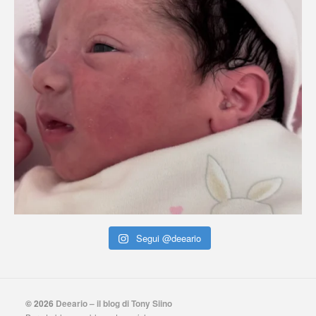
Segui @deeario
© 2026
Deeario – il blog di Tony Siino