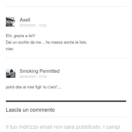
Axell
28/09/2005 - 15:32
Ehi, grazie a te!!!
Dai un occhio da me… ho messo anche le foto.
ciao
Smoking Permitted
28/09/2005 - 15:53
potrò dire ai miei figli ‘io c’ero!’…
Lascia un commento
Il tuo indirizzo email non sarà pubblicato.
I campi