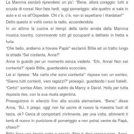
La Mamma sembrò riprendersi un po’: “Bene, allora coraggio: tutti a
scuola di corsa! Non fate tardi, oggi pomeriggio: alle quattro si sale in
auto e si va all’Ospedale. Chi c’è, c’è, non si aspettano i ritardatari!”
Detto questo si voltò verso la radio, accendendola.
In un attimo la cucina si riempì della tanto amata dalla Mamma
musica country, convincendo tutti gli occupanti a defilarsi in fretta e
furia.
“Che bello, andiamo a trovare Papà!” esclamò Billie ad un tratto lungo
la strada “Sei contenta, Anna?”
Anna lo guardò per un momento senza vederlo. “Ehi, Anna! Non sei
contenta?” ripeté Billie, guardandola scocciato.
Lei si riprese: “Ma certo che sono contenta!” rispose con un sorriso,
“Siamo tutti contenti, vero ragazzi?” proseguì, guardando i suoi fratelli.
“Certo!” sorrise Allen, imitato subito da Marcy e David. Holly per tutta
risposta rise, con la sua risata argentina.
Proseguirono in silenzio fino alla scuola elementare. “Bene,” disse
Anna, “BJ, ti prego, oggi non far uscire di nuovo la maestra fuori di
testa, ok? Cerca di comportarti civilmente, per una volta, altrimenti ti
terrà di nuovo in punizione di pomeriggio e non potrai venire da Papà,
chiaro?”
Billie fece una faccia seria e asserì: “Non ti devi preoccupare, Anna,