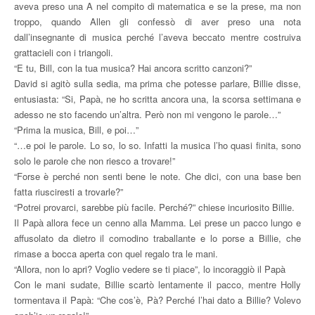
aveva preso una A nel compito di matematica e se la prese, ma non
troppo, quando Allen gli confessò di aver preso una nota
dall’insegnante di musica perché l’aveva beccato mentre costruiva
grattacieli con i triangoli.
“E tu, Bill, con la tua musica? Hai ancora scritto canzoni?”
David si agitò sulla sedia, ma prima che potesse parlare, Billie disse,
entusiasta: “Si, Papà, ne ho scritta ancora una, la scorsa settimana e
adesso ne sto facendo un’altra. Però non mi vengono le parole…”
“Prima la musica, Bill, e poi…”
“…e poi le parole. Lo so, lo so. Infatti la musica l’ho quasi finita, sono
solo le parole che non riesco a trovare!”
“Forse è perché non senti bene le note. Che dici, con una base ben
fatta riusciresti a trovarle?”
“Potrei provarci, sarebbe più facile. Perché?” chiese incuriosito Billie.
Il Papà allora fece un cenno alla Mamma. Lei prese un pacco lungo e
affusolato da dietro il comodino traballante e lo porse a Billie, che
rimase a bocca aperta con quel regalo tra le mani.
“Allora, non lo apri? Voglio vedere se ti piace”, lo incoraggiò il Papà
Con le mani sudate, Billie scartò lentamente il pacco, mentre Holly
tormentava il Papà: “Che cos’è, Pà? Perché l’hai dato a Billie? Volevo