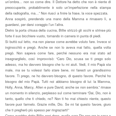
un’ombra… non so come dire. Il Dottore ha detto che non è niente di
preoccupante, probabilmente è solo un’imperfezione nella stampa
della radiografia, ma…” Non riuscì a finire la frase, la voce spezzata.
Anna sospirò, prendendo una mano della Mamma e rimasero lì, a
guardarsi, per darsi coraggio l’un l’altra.
Dietro la porta chiusa della cucina, Billie strizzò gli occhi e strinse più
forte il suo bicchiere vuoto, tornando in camera in punta di piedi.
Si buttò sul letto, ma non pianse come avrebbe voluto fare. Invece si
inginocchiò e pregò. Anche se non lo aveva mai fatto, quella volta
pregò. Non sapeva come fare, perché nessuno era mai stato ad
insegnarglielo, così improvvisò: “Caro Dio, scusa se ti prego solo
adesso, ma ho davvero bisogno che tu mi aiuti. Vedi, il mio Papà sta
male, ma se tu volessi farlo stare bene, mi faresti un grandissimo
favore. Ti prego, ne ho davvero bisogno, di questo favore. Perché ho
bisogno del mio Papà. Tutti noi abbiamo bisogno di lui: la Mamma,
Holly, Anna, Marcy, Allen e pure David, anche se non sembra.” rimase
un momento in silenzio, perplesso sul come terminare “Dai, Dio, non è
tanto, quello che ti chiedo, no? Non ti ho mai chiesto niente, questo
favore puoi farmelo. Grazie mille, Dio. Se mi fai questo favore, giuro
che ti pregherò più spesso per ringraziarti!”
Come avrebbe detto Billie anni dopo, quella sera Dio non era in casa e