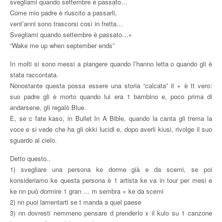
svegliami quando settembre è passato…
Come mio padre è riuscito a passarli,
vent’anni sono trascorsi così in fretta…
Svegliami quando settembre è passato…»
“Wake me up when september ends”
In molti si sono messi a piangere quando l’hanno letta o quando gli è
stata raccontata.
Nonostante questa possa essere una storia “calcata” il + è tt vero:
suo padre gli è morto quando lui era 1 bambino e, poco prima di
andarsene, gli regalò Blue.
E, se c fate kaso, in Bullet In A Bible, quando la canta gli trema la
voce e si vede che ha gli okki lucidi e, dopo averli kiusi, rivolge il suo
sguardo al cielo.
Detto questo..
1) svegliare una persona ke dorme già e da scemi, se poi
konsideriamo ke questa persona è 1 artista ke va in tour per mesi e
ke nn può dormire 1 gran … m sembra + ke da scemi
2) nn puoi lamentarti se t manda a quel paese
3) nn dovresti nemmeno pensare d prenderlo x il kulo su 1 canzone