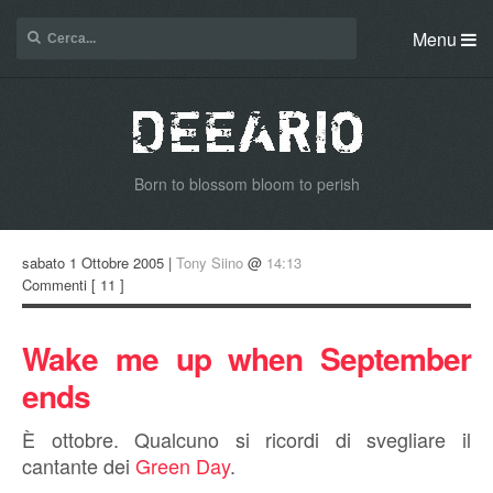
Menu
Born to blossom bloom to perish
sabato 1 Ottobre 2005 |
Tony Siino
@
14:13
Commenti
[ 11 ]
Wake me up when September
ends
È ottobre. Qualcuno si ricordi di svegliare il
cantante dei
Green Day
.