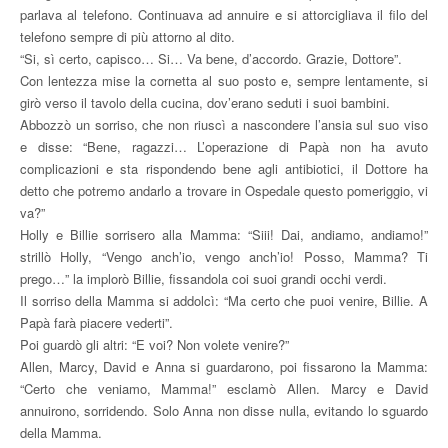
parlava al telefono. Continuava ad annuire e si attorcigliava il filo del
telefono sempre di più attorno al dito.
“Si, sì certo, capisco… Si… Va bene, d’accordo. Grazie, Dottore”.
Con lentezza mise la cornetta al suo posto e, sempre lentamente, si
girò verso il tavolo della cucina, dov’erano seduti i suoi bambini.
Abbozzò un sorriso, che non riuscì a nascondere l’ansia sul suo viso
e disse: “Bene, ragazzi… L’operazione di Papà non ha avuto
complicazioni e sta rispondendo bene agli antibiotici, il Dottore ha
detto che potremo andarlo a trovare in Ospedale questo pomeriggio, vi
va?”
Holly e Billie sorrisero alla Mamma: “Siii! Dai, andiamo, andiamo!”
strillò Holly, “Vengo anch’io, vengo anch’io! Posso, Mamma? Ti
prego…” la implorò Billie, fissandola coi suoi grandi occhi verdi.
Il sorriso della Mamma si addolcì: “Ma certo che puoi venire, Billie. A
Papà farà piacere vederti”.
Poi guardò gli altri: “E voi? Non volete venire?”
Allen, Marcy, David e Anna si guardarono, poi fissarono la Mamma:
“Certo che veniamo, Mamma!” esclamò Allen. Marcy e David
annuirono, sorridendo. Solo Anna non disse nulla, evitando lo sguardo
della Mamma.