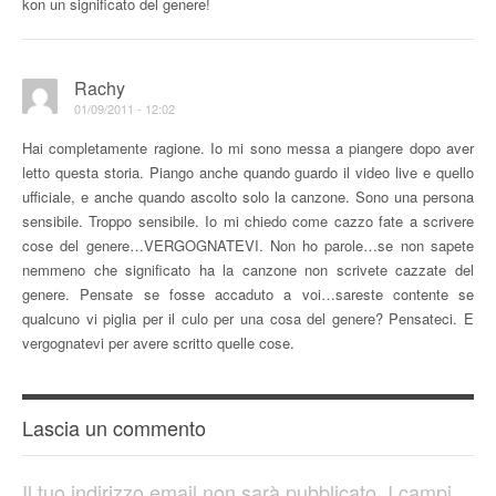
kon un significato del genere!
Rachy
01/09/2011 - 12:02
Hai completamente ragione. Io mi sono messa a piangere dopo aver
letto questa storia. Piango anche quando guardo il video live e quello
ufficiale, e anche quando ascolto solo la canzone. Sono una persona
sensibile. Troppo sensibile. Io mi chiedo come cazzo fate a scrivere
cose del genere…VERGOGNATEVI. Non ho parole…se non sapete
nemmeno che significato ha la canzone non scrivete cazzate del
genere. Pensate se fosse accaduto a voi…sareste contente se
qualcuno vi piglia per il culo per una cosa del genere? Pensateci. E
vergognatevi per avere scritto quelle cose.
Lascia un commento
Il tuo indirizzo email non sarà pubblicato.
I campi