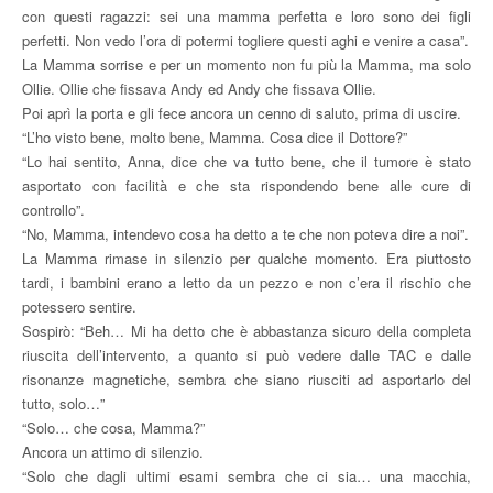
con questi ragazzi: sei una mamma perfetta e loro sono dei figli
perfetti. Non vedo l’ora di potermi togliere questi aghi e venire a casa”.
La Mamma sorrise e per un momento non fu più la Mamma, ma solo
Ollie. Ollie che fissava Andy ed Andy che fissava Ollie.
Poi aprì la porta e gli fece ancora un cenno di saluto, prima di uscire.
“L’ho visto bene, molto bene, Mamma. Cosa dice il Dottore?”
“Lo hai sentito, Anna, dice che va tutto bene, che il tumore è stato
asportato con facilità e che sta rispondendo bene alle cure di
controllo”.
“No, Mamma, intendevo cosa ha detto a te che non poteva dire a noi”.
La Mamma rimase in silenzio per qualche momento. Era piuttosto
tardi, i bambini erano a letto da un pezzo e non c’era il rischio che
potessero sentire.
Sospirò: “Beh… Mi ha detto che è abbastanza sicuro della completa
riuscita dell’intervento, a quanto si può vedere dalle TAC e dalle
risonanze magnetiche, sembra che siano riusciti ad asportarlo del
tutto, solo…”
“Solo… che cosa, Mamma?”
Ancora un attimo di silenzio.
“Solo che dagli ultimi esami sembra che ci sia… una macchia,