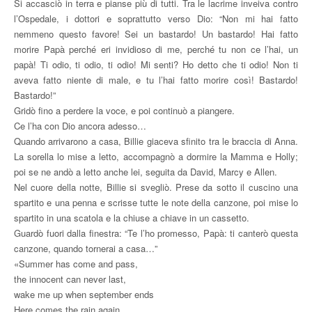
Si accasciò in terra e pianse più di tutti. Tra le lacrime inveiva contro
l’Ospedale, i dottori e soprattutto verso Dio: “Non mi hai fatto
nemmeno questo favore! Sei un bastardo! Un bastardo! Hai fatto
morire Papà perché eri invidioso di me, perché tu non ce l’hai, un
papà! Ti odio, ti odio, ti odio! Mi senti? Ho detto che ti odio! Non ti
aveva fatto niente di male, e tu l’hai fatto morire così! Bastardo!
Bastardo!”
Gridò fino a perdere la voce, e poi continuò a piangere.
Ce l’ha con Dio ancora adesso…
Quando arrivarono a casa, Billie giaceva sfinito tra le braccia di Anna.
La sorella lo mise a letto, accompagnò a dormire la Mamma e Holly;
poi se ne andò a letto anche lei, seguita da David, Marcy e Allen.
Nel cuore della notte, Billie si svegliò. Prese da sotto il cuscino una
spartito e una penna e scrisse tutte le note della canzone, poi mise lo
spartito in una scatola e la chiuse a chiave in un cassetto.
Guardò fuori dalla finestra: “Te l’ho promesso, Papà: ti canterò questa
canzone, quando tornerai a casa…”
«Summer has come and pass,
the innocent can never last,
wake me up when september ends
Here comes the rain again