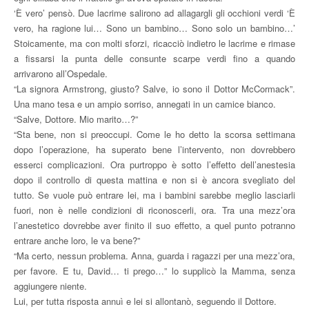
‘È vero’ pensò. Due lacrime salirono ad allagargli gli occhioni verdi ‘È
vero, ha ragione lui… Sono un bambino… Sono solo un bambino…’
Stoicamente, ma con molti sforzi, ricacciò indietro le lacrime e rimase
a fissarsi la punta delle consunte scarpe verdi fino a quando
arrivarono all’Ospedale.
“La signora Armstrong, giusto? Salve, io sono il Dottor McCormack”.
Una mano tesa e un ampio sorriso, annegati in un camice bianco.
“Salve, Dottore. Mio marito…?”
“Sta bene, non si preoccupi. Come le ho detto la scorsa settimana
dopo l’operazione, ha superato bene l’intervento, non dovrebbero
esserci complicazioni. Ora purtroppo è sotto l’effetto dell’anestesia
dopo il controllo di questa mattina e non si è ancora svegliato del
tutto. Se vuole può entrare lei, ma i bambini sarebbe meglio lasciarli
fuori, non è nelle condizioni di riconoscerli, ora. Tra una mezz’ora
l’anestetico dovrebbe aver finito il suo effetto, a quel punto potranno
entrare anche loro, le va bene?”
“Ma certo, nessun problema. Anna, guarda i ragazzi per una mezz’ora,
per favore. E tu, David… ti prego…” lo supplicò la Mamma, senza
aggiungere niente.
Lui, per tutta risposta annuì e lei si allontanò, seguendo il Dottore.