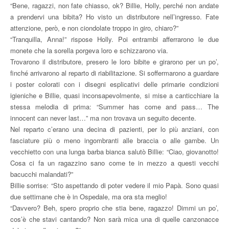
“Bene, ragazzi, non fate chiasso, ok? Billie, Holly, perché non andate
a prendervi una bibita? Ho visto un distributore nell’ingresso. Fate
attenzione, però, e non ciondolate troppo in giro, chiaro?”
“Tranquilla, Anna!” rispose Holly. Poi entrambi afferrarono le due
monete che la sorella porgeva loro e schizzarono via.
Trovarono il distributore, presero le loro bibite e girarono per un po’,
finché arrivarono al reparto di riabilitazione. Si soffermarono a guardare
i poster colorati con i disegni esplicativi delle primarie condizioni
igieniche e Billie, quasi inconsapevolmente, si mise a canticchiare la
stessa melodia di prima: “Summer has come and pass… The
innocent can never last…” ma non trovava un seguito decente.
Nel reparto c’erano una decina di pazienti, per lo più anziani, con
fasciature più o meno ingombranti alle braccia o alle gambe. Un
vecchietto con una lunga barba bianca salutò Billie: “Ciao, giovanotto!
Cosa ci fa un ragazzino sano come te in mezzo a questi vecchi
bacucchi malandati?”
Billie sorrise: “Sto aspettando di poter vedere il mio Papà. Sono quasi
due settimane che è in Ospedale, ma ora sta meglio!
“Davvero? Beh, spero proprio che stia bene, ragazzo! Dimmi un po’,
cos’è che stavi cantando? Non sarà mica una di quelle canzonacce