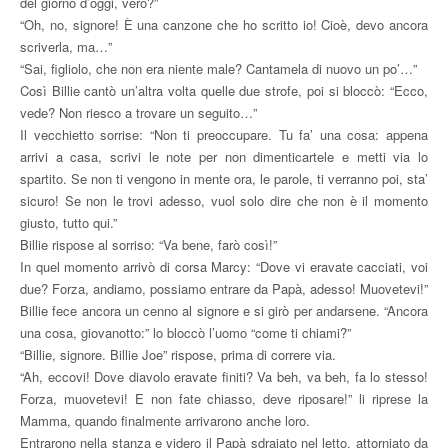
del giorno d’oggi, vero?”
“Oh, no, signore! È una canzone che ho scritto io! Cioè, devo ancora
scriverla, ma…”
“Sai, figliolo, che non era niente male? Cantamela di nuovo un po’…”
Così Billie cantò un’altra volta quelle due strofe, poi si bloccò: “Ecco,
vede? Non riesco a trovare un seguito…”
Il vecchietto sorrise: “Non ti preoccupare. Tu fa’ una cosa: appena
arrivi a casa, scrivi le note per non dimenticartele e metti via lo
spartito. Se non ti vengono in mente ora, le parole, ti verranno poi, sta’
sicuro! Se non le trovi adesso, vuol solo dire che non è il momento
giusto, tutto qui.”
Billie rispose al sorriso: “Va bene, farò così!”
In quel momento arrivò di corsa Marcy: “Dove vi eravate cacciati, voi
due? Forza, andiamo, possiamo entrare da Papà, adesso! Muovetevi!”
Billie fece ancora un cenno al signore e si girò per andarsene. “Ancora
una cosa, giovanotto:” lo bloccò l’uomo “come ti chiami?”
“Billie, signore. Billie Joe” rispose, prima di correre via.
“Ah, eccovi! Dove diavolo eravate finiti? Va beh, va beh, fa lo stesso!
Forza, muovetevi! E non fate chiasso, deve riposare!” li riprese la
Mamma, quando finalmente arrivarono anche loro.
Entrarono nella stanza e videro il Papà sdraiato nel letto, attorniato da