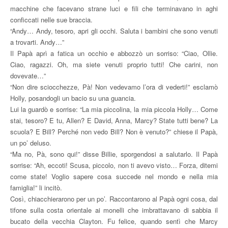
macchine che facevano strane luci e fili che terminavano in aghi
conficcati nelle sue braccia.
“Andy… Andy, tesoro, apri gli occhi. Saluta i bambini che sono venuti
a trovarti. Andy…”
Il Papà aprì a fatica un occhio e abbozzò un sorriso: “Ciao, Ollie.
Ciao, ragazzi. Oh, ma siete venuti proprio tutti! Che carini, non
dovevate…”
“Non dire sciocchezze, Pà! Non vedevamo l’ora di vederti!” esclamò
Holly, posandogli un bacio su una guancia.
Lui la guardò e sorrise: “La mia piccolina, la mia piccola Holly… Come
stai, tesoro? E tu, Allen? E David, Anna, Marcy? State tutti bene? La
scuola? E Bill? Perché non vedo Bill? Non è venuto?” chiese il Papà,
un po’ deluso.
“Ma no, Pà, sono qui!” disse Billie, sporgendosi a salutarlo. Il Papà
sorrise: “Ah, eccoti! Scusa, piccolo, non ti avevo visto… Forza, ditemi
come state! Voglio sapere cosa succede nel mondo e nella mia
famiglia!” li incitò.
Così, chiacchierarono per un po’. Raccontarono al Papà ogni cosa, dal
tifone sulla costa orientale ai monelli che imbrattavano di sabbia il
bucato della vecchia Clayton. Fu felice, quando sentì che Marcy