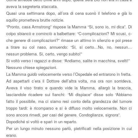
aveva la segreteria staccata.
Quasi una settimana dopo, all’ora di cena suonò il telefono e già lo
squillo prometteva brutte notizie.
“Pronto, casa Armstrong” rispose la Mamma “Si, sono io, mi dica”. Di
colpo sbiancò e cominciò a balbettare: “C-complicazioni? Mi scusi, c-
che genere di complicazioni?” rimase un attimo in silenzio e poi prese
a tirare su col naso, annuendo: “Si, si certo…No, no, nessun…
nessun problema. Si, certo, vengo subito!”
Si voltò verso i ragazzi e disse: “Andiamo, salite in macchina, svelti!”
Nessuno chiese spiegazioni.
La Mamma guidò velocemente verso l’Ospedale ed entrarono in fretta.
Ad aspettarli c’era il Dottore dell’altra volta, ma ora non sorrideva.
Aveva il viso tirato e quando vide la Mamma, allargò la braccia,
lasciandole ricadere sui fianchi: “Mi dispiace” disse solo “Abbiamo
fatto il possibile, ma ci siamo resi conto della grandezza del tumore
troppo tardi: è ricomparso e si è diffuso molto velocemente. Non ci
sono ancora rimedi, per casi del genere. Condoglianze, signora”.
Dopodiché si voltò e sparì in un reparto.
Per un lungo minuto nessuno parlò, pietrificati nella posizione in cui
erano.