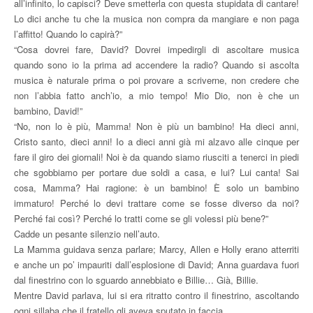
all’infinito, lo capisci? Deve smetterla con questa stupidata di cantare!
Lo dici anche tu che la musica non compra da mangiare e non paga
l’affitto! Quando lo capirà?”
“Cosa dovrei fare, David? Dovrei impedirgli di ascoltare musica
quando sono io la prima ad accendere la radio? Quando si ascolta
musica è naturale prima o poi provare a scriverne, non credere che
non l’abbia fatto anch’io, a mio tempo! Mio Dio, non è che un
bambino, David!”
“No, non lo è più, Mamma! Non è più un bambino! Ha dieci anni,
Cristo santo, dieci anni! Io a dieci anni già mi alzavo alle cinque per
fare il giro dei giornali! Noi è da quando siamo riusciti a tenerci in piedi
che sgobbiamo per portare due soldi a casa, e lui? Lui canta! Sai
cosa, Mamma? Hai ragione: è un bambino! È solo un bambino
immaturo! Perché lo devi trattare come se fosse diverso da noi?
Perché fai così? Perché lo tratti come se gli volessi più bene?”
Cadde un pesante silenzio nell’auto.
La Mamma guidava senza parlare; Marcy, Allen e Holly erano atterriti
e anche un po’ impauriti dall’esplosione di David; Anna guardava fuori
dal finestrino con lo sguardo annebbiato e Billie… Già, Billie.
Mentre David parlava, lui si era ritratto contro il finestrino, ascoltando
ogni sillaba che il fratello gli aveva sputato in faccia.