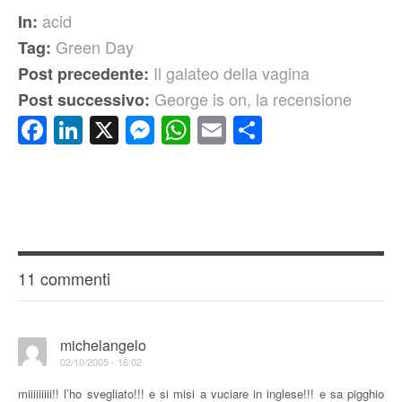
acid
In:
Green Day
Tag:
Il galateo della vagina
Post precedente:
George is on, la recensione
Post successivo:
Facebook
LinkedIn
X
Messenger
WhatsApp
Email
Condividi
11 commenti
michelangelo
02/10/2005 - 16:02
miiiiiiiii!! l’ho svegliato!!! e si misi a vuciare in inglese!!! e sa pigghio