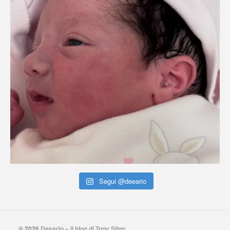
Segui @deeario
© 2026
Deeario – il blog di Tony Siino