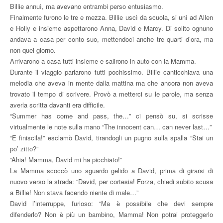
Billie annuì, ma avevano entrambi perso entusiasmo.
Finalmente furono le tre e mezza. Billie uscì da scuola, si unì ad Allen
e Holly e insieme aspettarono Anna, David e Marcy. Di solito ognuno
andava a casa per conto suo, mettendoci anche tre quarti d’ora, ma
non quel giorno.
Arrivarono a casa tutti insieme e salirono in auto con la Mamma.
Durante il viaggio parlarono tutti pochissimo. Billie canticchiava una
melodia che aveva in mente dalla mattina ma che ancora non aveva
trovato il tempo di scrivere. Provò a metterci su le parole, ma senza
averla scritta davanti era difficile.
“Summer has come and pass, the…” ci pensò su, si scrisse
virtualmente le note sulla mano “The innocent can… can never last…”
“E finiscila!” esclamò David, tirandogli un pugno sulla spalla “Stai un
po’ zitto?”
“Ahia! Mamma, David mi ha picchiato!”
La Mamma scoccò uno sguardo gelido a David, prima di girarsi di
nuovo verso la strada: “David, per cortesia! Forza, chiedi subito scusa
a Billie! Non stava facendo niente di male…”
David l’interruppe, furioso: “Ma è possibile che devi sempre
difenderlo? Non è più un bambino, Mamma! Non potrai proteggerlo