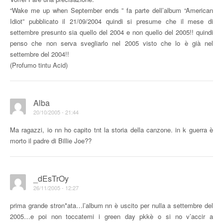
“Wake me up when September ends ” fa parte dell’album “American
Idiot” pubblicato il 21/09/2004 quindi si presume che il mese di
settembre presunto sia quello del 2004 e non quello del 2005!! quindi
penso che non serva svegliarlo nel 2005 visto che lo è già nel
settembre del 2004!!
(Profumo tintu Acid)
Alba
20/10/2005 - 21:44
Ma ragazzi, io nn ho capito tnt la storia della canzone. in k guerra è
morto il padre di Billie Joe??
_dEsTrOy
26/11/2005 - 12:27
prima grande stron*ata…l’album nn è uscito per nulla a settembre del
2005…e poi non toccatemi i green day pkkè o si no v’accir a