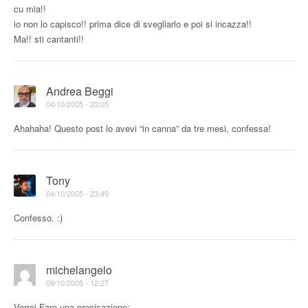
cu mia!!
io non lo capisco!! prima dice di svegliarlo e poi si incazza!!
Ma!! sti cantanti!!
Andrea Beggi
04/10/2005 - 23:05
Ahahaha! Questo post lo avevi “in canna” da tre mesi, confessa!
Tony
04/10/2005 - 23:49
Confesso. :)
michelangelo
09/10/2005 - 12:27
Vorrei Fare una precisazione: