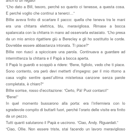
anch’io un regalo!”
“L’ho dato a Bill, tesoro, perché so quanto ci tenesse, a questa cosa.
E perché voglio che continui a tenerci…”
Billie aveva finito di scartare il pacco: quella che teneva tra le mani
era una chitarra elettrica, blu, meravigliosa. Rimase a bocca
spalancata con la chitarra in mano ad osservarla estasiato. “L’ho presa
da un mio amico rigattiere giù a Berecley e gli ho sostituito le corde.
Dovrebbe essere abbastanza intonata. Ti piace?”
Billie non riuscì a spiccicare una parola. Continuava a guardare ad
intermittenza la chitarra e il Papà a bocca aperta.
Il Papà lo guardò e scoppiò a ridere: “Bene, figliolo, vedo che ti piace.
Sono contento, ora però devi metterti d’impegno: per il mio ritorno a
casa voglio sentire quest’ultima misteriosa canzone senza parole
completata, è chiaro?”
Billie sorrise, rosso d’eccitazione: “Certo, Pà! Puoi contarci!”
“Bene!”
In quel momento bussarono alla porta: era l’infermiera con lo
sgradevole compito di buttarli fuori, perché l’orario delle visite era finito
da un pezzo.
Tutti quanti salutarono il Papà e uscirono. “Ciao, Andy. Riguardati.”
“Ciao, Ollie. Non essere triste, stai facendo un lavoro meraviglioso