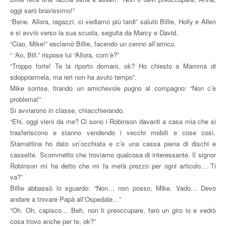
oggi sarò bravissimo!”
“Bene. Allora, ragazzi, ci vediamo più tardi” salutò Billie, Holly e Allen
e si avviò verso la sua scuola, seguita da Marcy e David.
“Ciao, Mike!” esclamò Billie, facendo un cenno all’amico.
“ ‘Ao, Bill.” rispose lui “Allora, com’è?”
“Troppo forte! Te la riporto domani, ok? Ho chiesto a Mamma di
sdoppiarmela, ma ieri non ha avuto tempo”.
Mike sorrise, tirando un amichevole pugno al compagno: “Non c’è
problema!”
Si avviarono in classe, chiacchierando.
“Ehi, oggi vieni da me? Ci sono i Robinson davanti a casa mia che si
trasferiscono e stanno vendendo i vecchi mobili e cose così.
Stamattina ho dato un’occhiata e c’è una cassa piena di dischi e
cassette. Scommetto che troviamo qualcosa di interessante. Il signor
Robinson mi ha detto che mi fa metà prezzo per ogni articolo… Ti
va?”
Billie abbassò lo sguardo: “Non… non posso, Mike. Vado… Devo
andare a trovare Papà all’Ospedale…”
“Oh. Oh, capisco… Beh, non ti preoccupare, farò un giro io e vedrò
cosa trovo anche per te, ok?”