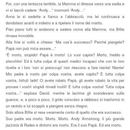
Poi, con una lentezza terribile, la Mamma si diresse verso una sedia e
vi si lasciò cadere: “Andy…” mormorò “Andy…”
Anna le si sedette a fianco e l’abbracciò, ma lei continuava a
dondolarsi avanti e indietro e a ripetere il nome del marito.
Pian piano tutti si andarono a sedere vicino alla Mamma, ma Billie
rimase immobile.
Alla fine si voltò e chiese: “Ma cos’è successo? Perché piangete?
Papà non può mica essere…”
“È morto, stupido! Papà è morto! Lo vuoi capire? Morto, freddo e
stecchito! Ed è tutta colpa di questi medici incapaci che con le loro
ricette e i loro ‘non si preoccupi’ non riescono a fare niente! Niente!
Mio padre è morto per colpa vostra, avete capito? È tutta colpa
vostra, fottuti ladri! Ci avete rubato Papà, gli avete rubato la vita per
provare i vostri stupidi rimedi inutili! È tutta colpa vostra! Tutta colpa
vostra…” esplose David, mentre le lacrime gli scendevano sulle
guance, e, a poco a poco, il grido convulso a rabbioso si trasformò in
un rantolo e lui scoppiò a piangere senza ritegno.
Solo allora Billie si rese veramente conto di quello che era successo.
Suo padre era morto. Morto. Morto. Andy Armstrong, il più grande
jazzista di Rodeo e dintorni era morto. Era il suo Papà. Ed era morto.