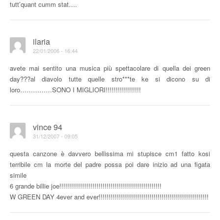
tutt’quant cumm stat….
ilaria
22/01/2006 - 16:44
avete mai sentito una musica più spettacolare di quella dei green
day???al diavolo tutte quelle stro***te ke si dicono su di
loro……………SONO I MIGLIORI!!!!!!!!!!!!!!!!!!
vince 94
31/12/2007 - 09:05
questa canzone è davvero bellissima mi stupisce cm1 fatto kosi
terribile cm la morte del padre possa poi dare inizio ad una figata
simile
6 grande billie joe!!!!!!!!!!!!!!!!!!!!!!!!!!!!!!!!!!!!!!!!!!!!!!!!!!!!
W GREEN DAY 4ever and ever!!!!!!!!!!!!!!!!!!!!!!!!!!!!!!!!!!!!!!!!!!!!!!!!!!!!!!!!