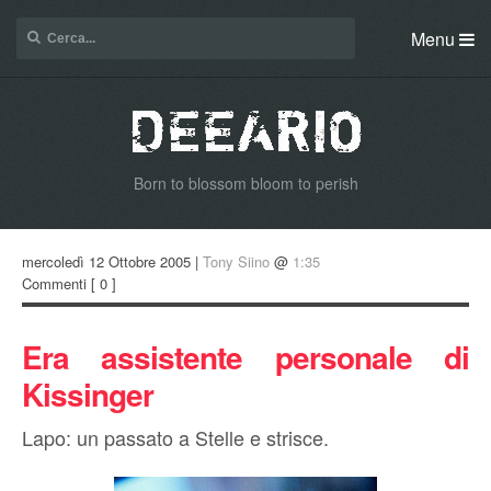
Menu
Born to blossom bloom to perish
mercoledì 12 Ottobre 2005 |
Tony Siino
@
1:35
Commenti
[ 0 ]
Era assistente personale di
Kissinger
Lapo: un passato a Stelle e strisce.