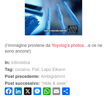
(l’immagine proviene da
Yoyolog’s photos
…e ce ne
sono ancora!)
intimistica
In:
cocaina
,
Fiat
,
Lapo Elkann
Tag:
Ambigrammi
Post precedente:
“Hide & seek”
Post successivo:
Facebook
LinkedIn
X
Messenger
WhatsApp
Email
Condividi