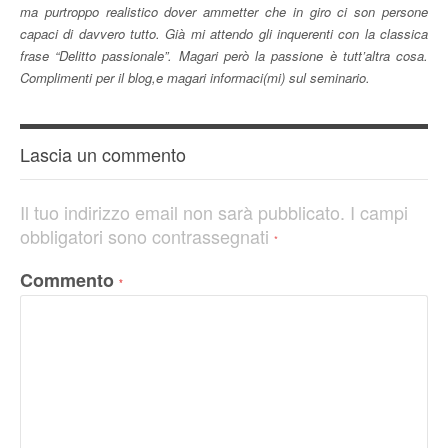
ma purtroppo realistico dover ammetter che in giro ci son persone
capaci di davvero tutto. Già mi attendo gli inquerenti con la classica
frase “Delitto passionale”. Magari però la passione è tutt’altra cosa.
Complimenti per il blog,e magari informaci(mi) sul seminario.
Lascia un commento
Il tuo indirizzo email non sarà pubblicato.
I campi
obbligatori sono contrassegnati
*
Commento
*