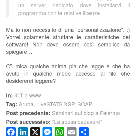
un server dedicato dove installarvi il
programma con le relative licenze.
Ma io non necessito di una “personalizzazione”. :)
Vorrei solamente sfruttare le caratteristiche del
software! Non deve essere così semplice da
spiegare…
C’ì mica qualche anima pia che legge e che ha
avuto in qualche modo accesso al file che
desidererei leggere?
ICT e www
In:
Aruba
,
LiveSTATS.XSP
,
SOAP
Tag:
Seminari sui blog a Palermo
Post precedente:
“La sposa cadavere”
Post successivo:
Facebook
LinkedIn
X
Messenger
WhatsApp
Email
Condividi