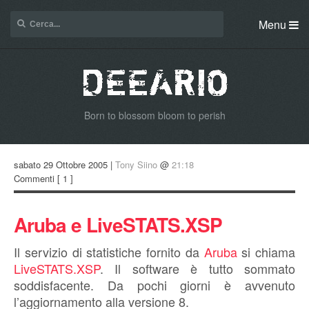
Menu
Born to blossom bloom to perish
sabato 29 Ottobre 2005 |
Tony Siino
@
21:18
Commenti
[ 1 ]
Aruba e LiveSTATS.XSP
Il servizio di statistiche fornito da
Aruba
si chiama
LiveSTATS.XSP
. Il software è tutto sommato
soddisfacente. Da pochi giorni è avvenuto
l’aggiornamento alla versione 8.