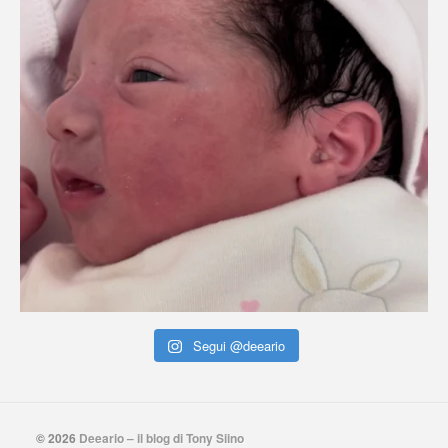
Segui @deeario
© 2026
Deeario – il blog di Tony Siino