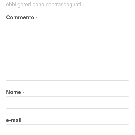
obbligatori sono contrassegnati
*
Commento
*
Nome
*
e-mail
*