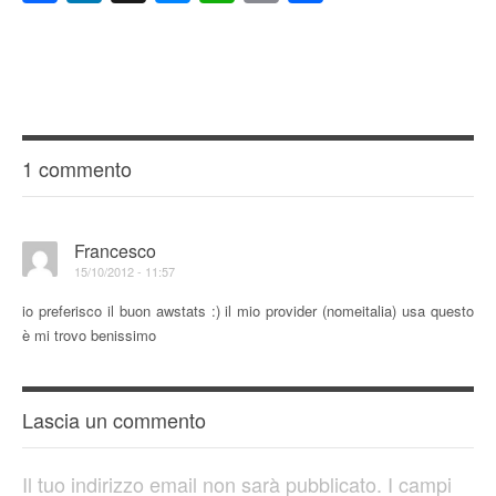
1 commento
Francesco
15/10/2012 - 11:57
io preferisco il buon awstats :) il mio provider (nomeitalia) usa questo
è mi trovo benissimo
Lascia un commento
Il tuo indirizzo email non sarà pubblicato.
I campi