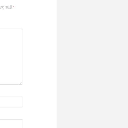
segnati
*