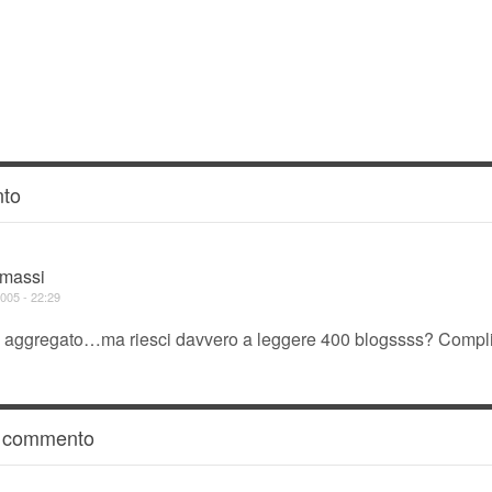
to
imassi
005 - 22:29
e aggregato…ma riesci davvero a leggere 400 blogssss? Compli
n commento