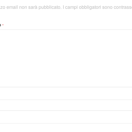
rizzo email non sarà pubblicato.
I campi obbligatori sono contras
o
*