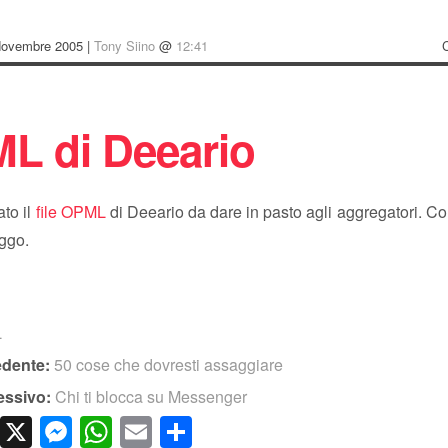
Novembre 2005 |
Tony Siino
@
12:41
L di Deeario
to il
file OPML
di Deeario da dare in pasto agli aggregatori. Cont
eggo.
o
L
edente:
50 cose che dovresti assaggiare
essivo:
Chi ti blocca su Messenger
cebook
LinkedIn
X
Messenger
WhatsApp
Email
Condividi