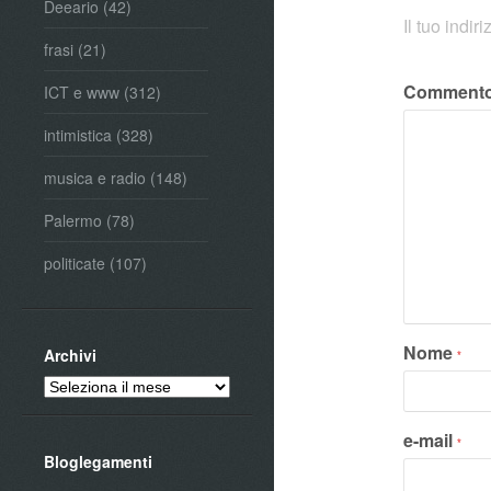
Deeario
(42)
Il tuo indi
frasi
(21)
Comment
ICT e www
(312)
intimistica
(328)
musica e radio
(148)
Palermo
(78)
politicate
(107)
Nome
Archivi
*
Archivi
e-mail
*
Bloglegamenti