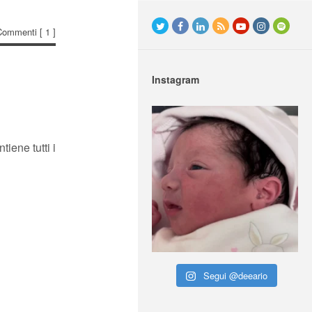
Commenti
[ 1 ]
Instagram
iene tutti i
Segui @deeario