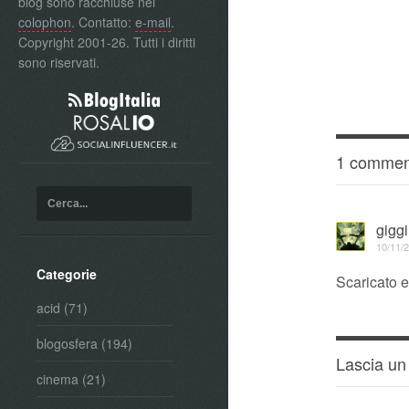
blog sono racchiuse nel
colophon
. Contatto:
e-mail
.
Copyright 2001-26. Tutti i diritti
sono riservati.
1 commen
gigg
10/11/2
Categorie
Scaricato 
acid
(71)
blogosfera
(194)
Lascia u
cinema
(21)