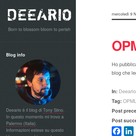
mercoledì 9 
Born to blossom bloom to perish
OPM
Blog info
Ho pubblica
blog che l
In:
Deeari
Tag:
OPM
Deeario è il blog di
Tony Siino
.
Post prec
In questo momento mi trovo a
Post succ
Palermo (Italia)
.
Fa
Informazioni estese su questo