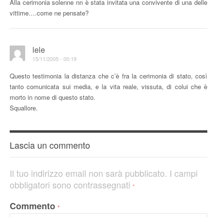
Alla cerimonia solenne nn è stata invitata una convivente di una delle
vittime….come ne pensate?
lele
15/11/2005 - 00:19
Questo testimonia la distanza che c’è fra la cerimonia di stato, così
tanto comunicata sui media, e la vita reale, vissuta, di colui che è
morto in nome di questo stato.
Squallore.
Lascia un commento
Il tuo indirizzo email non sarà pubblicato.
I campi
obbligatori sono contrassegnati
*
Commento
*