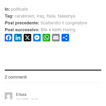
politicate
In:
carabinieri
,
Iraq
,
Italia
,
Nassiriya
Tag:
Scalfarotto il congelatore
Post precedente:
Blik e Keith Haring
Post successivo:
Facebook
LinkedIn
X
Messenger
WhatsApp
Email
Condividi
2 commenti
Elìsea
13/11/2005 - 18:16