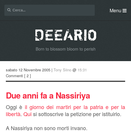
Menu
Born to blossom bloom to perish
sabato 12 Novembre 2005 |
Tony Siino
@
15:31
Commenti
[ 2 ]
Due anni fa a Nassiriya
Oggi è
il giorno dei martiri per la patria e per la
libertà
.
Qui
si sottoscrive la petizione per istituirlo.
A Nassiriya non sono morti invano.