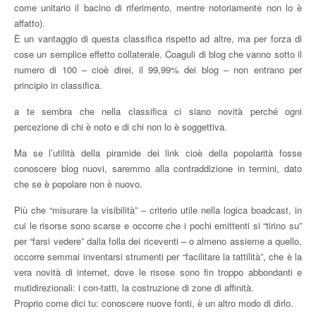
come unitario il bacino di riferimento, mentre notoriamente non lo è
affatto).
È un vantaggio di questa classifica rispetto ad altre, ma per forza di
cose un semplice effetto collaterale. Coaguli di blog che vanno sotto il
numero di 100 – cioè direi, il 99,99% dei blog – non entrano per
principio in classifica.
a te sembra che nella classifica ci siano novità perché ogni
percezione di chi è noto e di chi non lo è soggettiva.
Ma se l’utilità della piramide dei link cioè della popolarità fosse
conoscere blog nuovi, saremmo alla contraddizione in termini, dato
che se è popolare non è nuovo.
Più che “misurare la visibilità” – criterio utile nella logica boadcast, in
cui le risorse sono scarse e occorre che i pochi emittenti si “tirino su”
per “farsi vedere” dalla folla dei riceventi – o almeno assieme a quello,
occorre semmai inventarsi strumenti per “facilitare la tattilità”, che è la
vera novità di internet, dove le risose sono fin troppo abbondanti e
mutidirezionali: i con-tatti, la costruzione di zone di affinità.
Proprio come dici tu: conoscere nuove fonti, è un altro modo di dirlo.