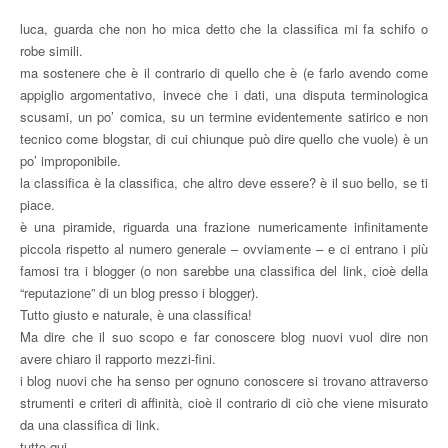
luca, guarda che non ho mica detto che la classifica mi fa schifo o
robe simili.
ma sostenere che è il contrario di quello che è (e farlo avendo come
appiglio argomentativo, invece che i dati, una disputa terminologica
scusami, un po’ comica, su un termine evidentemente satirico e non
tecnico come blogstar, di cui chiunque può dire quello che vuole) è un
po’ improponibile.
la classifica è la classifica, che altro deve essere? è il suo bello, se ti
piace.
è una piramide, riguarda una frazione numericamente infinitamente
piccola rispetto al numero generale – ovviamente – e ci entrano i più
famosi tra i blogger (o non sarebbe una classifica del link, cioè della
“reputazione” di un blog presso i blogger).
Tutto giusto e naturale, è una classifica!
Ma dire che il suo scopo e far conoscere blog nuovi vuol dire non
avere chiaro il rapporto mezzi-fini.
i blog nuovi che ha senso per ognuno conoscere si trovano attraverso
strumenti e criteri di affinità, cioè il contrario di ciò che viene misurato
da una classifica di link.
tutto qui