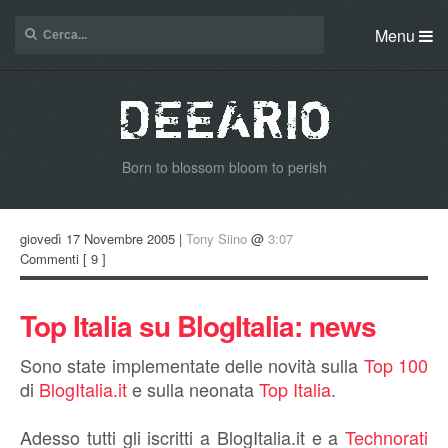
Menu
Born to blossom bloom to perish
giovedì 17 Novembre 2005 |
Tony Siino
@
3:07
Commenti
[ 9 ]
Top Italia su BlogItalia: news
Sono state implementate delle novità sulla
Top 100
di
BlogItalia.it
e sulla neonata
Top Italia
.
Adesso tutti gli iscritti a BlogItalia.it e a
Technorati