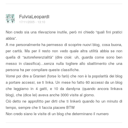
FulviaLeopardi
17/11/2005 - 13:10
Non credo sia una rilevazione inutile, però mi chiedo “quali fini pratici
abbia”.
A me personalmente ha permesso di scoprire nuovi blog, cosa buona,
per carità. Ma per il resto non vedo quale altra utilità abbia se non
quella di “autoreferenzialità” (dire cioè: uh, guarda come sono ben
messo in classifica)…senza nulla togliere allo sbattimento che una
persona ha per compilare queste classifiche.
Vorrei poi dire a Granieri (forse lo farò) che non è la popolarità dei blog
a portare accessi, se ti linka. Un mese ho fatto 60 accessi da un blog
che leggiamo in 4 gatti, e 10 da dandyna (quando ancora linkava
blog), che (dice lei) aveva anche 3000 visite al giorno.
Ciò detto ne approfitto per dirti che ti linkerò quando ho un minuto di
tempo, sempre che ti faccia piacere BTW
Non credo siano le visite di un blog che determinano il numero