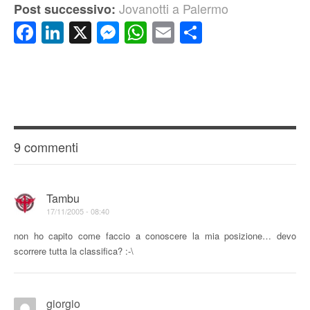
Jovanotti a Palermo
Post successivo:
Facebook
LinkedIn
X
Messenger
WhatsApp
Email
Condividi
9 commenti
Tambu
17/11/2005 - 08:40
non ho capito come faccio a conoscere la mia posizione… devo
scorrere tutta la classifica? :-\
giorgio