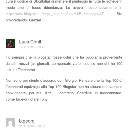
cura il codice di BlogItalia) di mettere il punteggio in tutte le schede in
modo che ci fosse ridondanza. Lo aveva messo solamente in
http://www.blogitalia.it/leggi_blog.asp?id=%5Biddelblog%5D
. Sta
provvedendo. Grazie! :)
Luca Conti
18/11/2005 - 09:47
Ho sempre che la blogstar fosse colui che ha popolarità proveniente
da altri mezzi (tv, giornali, comparsate varie, ecc.) e non chi ha 100
link su Technorati.
Non sono per niente d’accordo con Giorgio. Pensare che la Top 100 di
Technorati equivalga alla Top 100 Blogstar non ha alcuna motivazione
convincente, per me. Anzi, il contrario. Scardina un meccanismo,
come faceva notare Tony.
b.georg
21/11/2005 - 09:58