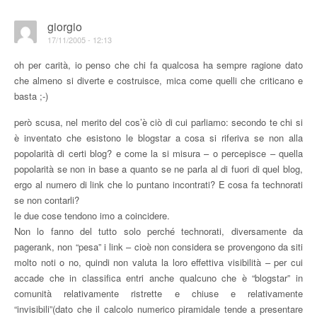
giorgio
17/11/2005 - 12:13
oh per carità, io penso che chi fa qualcosa ha sempre ragione dato
che almeno si diverte e costruisce, mica come quelli che criticano e
basta ;-)
però scusa, nel merito del cos’è ciò di cui parliamo: secondo te chi si
è inventato che esistono le blogstar a cosa si riferiva se non alla
popolarità di certi blog? e come la si misura – o percepisce – quella
popolarità se non in base a quanto se ne parla al di fuori di quel blog,
ergo al numero di link che lo puntano incontrati? E cosa fa technorati
se non contarli?
le due cose tendono imo a coincidere.
Non lo fanno del tutto solo perché technorati, diversamente da
pagerank, non “pesa” i link – cioè non considera se provengono da siti
molto noti o no, quindi non valuta la loro effettiva visibilità – per cui
accade che in classifica entri anche qualcuno che è “blogstar” in
comunità relativamente ristrette e chiuse e relativamente
“invisibili”(dato che il calcolo numerico piramidale tende a presentare