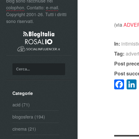
blog sono racchiuse nel
colophon
. Contatto:
e-mail
.
Copyright 2001-26. Tutti i diritti
sono riservati.
(via
ADVE
In:
intimist
Tag:
advert
Post prec
Post succ
Fa
Categorie
acid
(71)
blogosfera
(194)
cinema
(21)