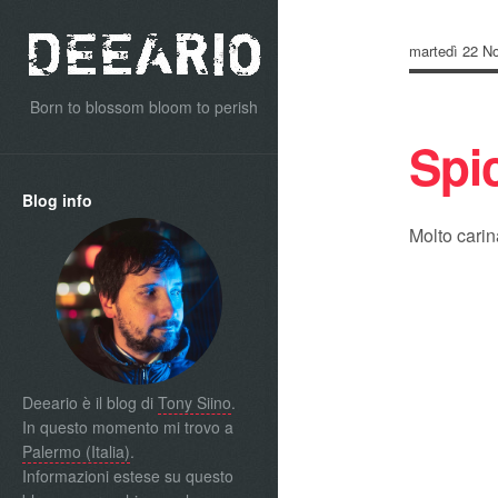
martedì 22 N
Born to blossom bloom to perish
Spi
Blog info
Molto cari
Deeario è il blog di
Tony Siino
.
In questo momento mi trovo a
Palermo (Italia)
.
Informazioni estese su questo