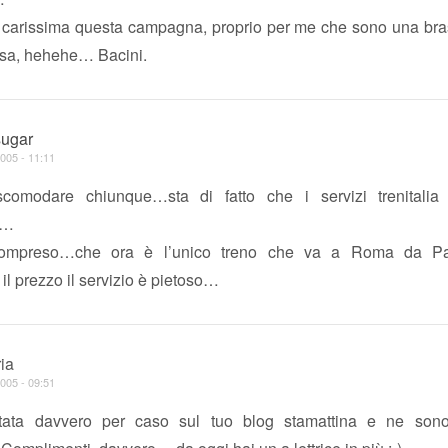
carissima questa campagna, proprio per me che sono una bras
ssa, hehehe… Bacini.
sugar
005 - 11:11
comodare chiunque…sta di fatto che i servizi trenitali
i…
compreso…che ora è l’unico treno che va a Roma da 
il prezzo il servizio è pietoso…
ia
005 - 09:51
tata davvero per caso sul tuo blog stamattina e ne son