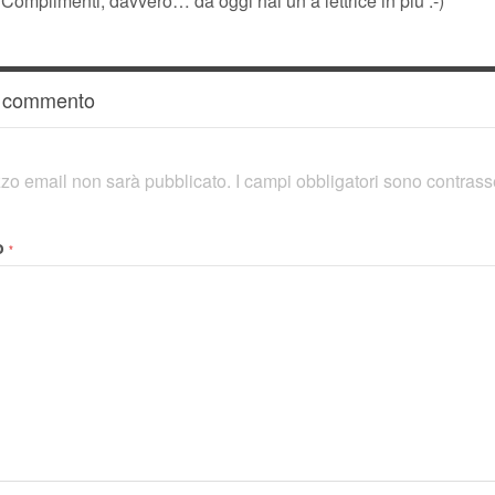
 Complimenti, davvero… da oggi hai un a lettrice in più :-)
n commento
rizzo email non sarà pubblicato.
I campi obbligatori sono contras
o
*