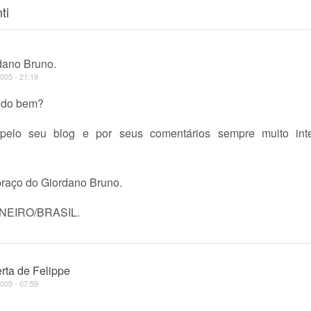
ti
dano Bruno.
005 - 21:19
tudo bem?
pelo seu blog e por seus comentários sempre muito inte
braço do Giordano Bruno.
NEIRO/BRASIL.
rta de Felippe
005 - 07:59
…