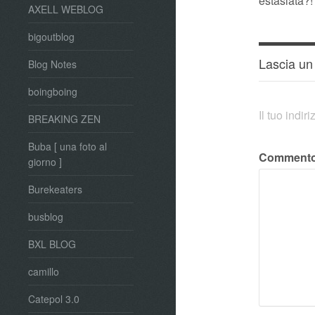
estasiata?!
AXELL WEBLOG
bigoutblog
Lascia u
Blog Notes
boingboing
Il tuo indi
BREAKING ZEN
Buba [ una foto al
Comment
giorno ]
Burekeaters
busblog
BXL BLOG
camillo
Catepol 3.0