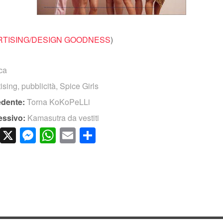
RTISING/DESIGN GOODNESS
)
ica
ising
,
pubblicità
,
Spice Girls
edente:
Torna KoKoPeLLi
essivo:
Kamasutra da vestiti
cebook
LinkedIn
X
Messenger
WhatsApp
Email
Condividi