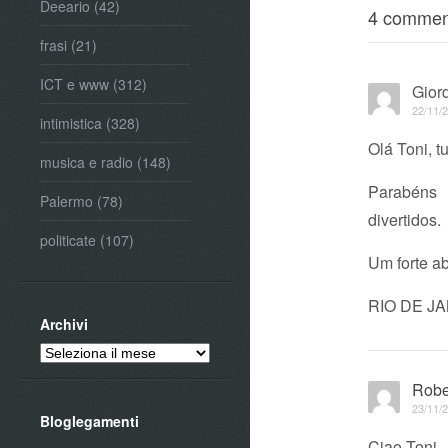
Deeario
(42)
4 commen
frasi
(21)
ICT e www
(312)
Gior
22/11/2
intimistica
(328)
Olá Toni, 
musica e radio
(148)
Parabéns 
Palermo
(78)
divertidos.
politicate
(107)
Um forte a
RIO DE JA
Archivi
Archivi
Robe
23/11/2
Bloglegamenti
Ciao Toni