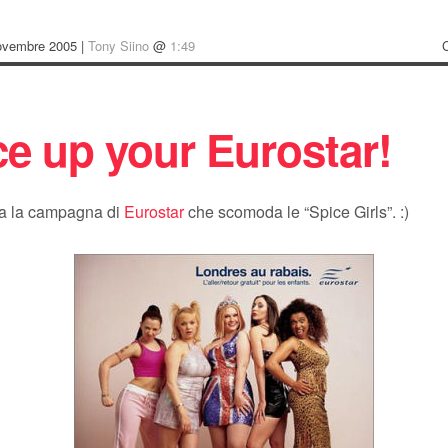
ovembre 2005 |
Tony Siino
@
1:49
ce up your Eurostar!
na la campagna di
Eurostar
che scomoda le “Spice Girls”. :)