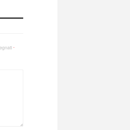
segnati
*