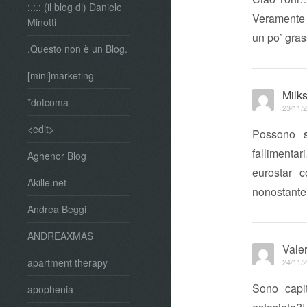
:.:.: (il blog di) Daniele
Veramente 
Minotti
un po’ gra
.Questo non è un Blog.
[mini]marketing
Milk
*dotcoma
23/11/2
<edit>
Possono s
fallimentar
Aghenor Blog
eurostar 
Akille.net
nonostante 
Andrea Beggi
ANDREAXMAS
Valer
apartment therapy
24/11/2
Sono capi
apophenia