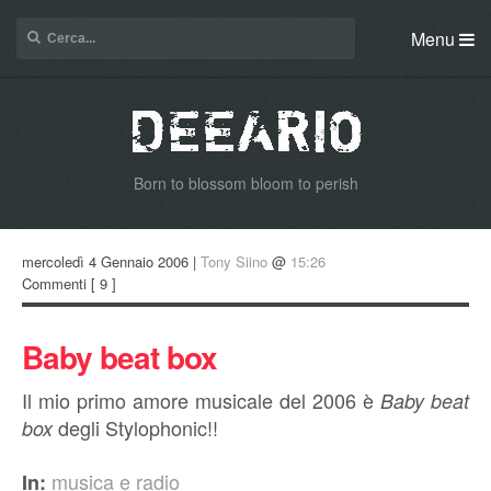
Menu
Born to blossom bloom to perish
mercoledì 4 Gennaio 2006 |
Tony Siino
@
15:26
Commenti
[ 9 ]
Baby beat box
Il mio primo amore musicale del 2006 è
Baby beat
degli Stylophonic!!
box
musica e radio
In: