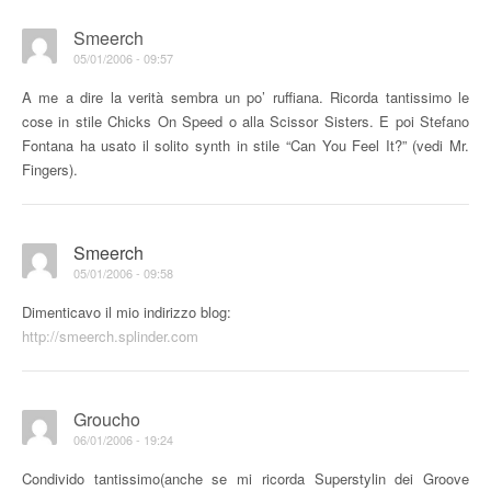
Smeerch
05/01/2006 - 09:57
A me a dire la verità sembra un po’ ruffiana. Ricorda tantissimo le
cose in stile Chicks On Speed o alla Scissor Sisters. E poi Stefano
Fontana ha usato il solito synth in stile “Can You Feel It?” (vedi Mr.
Fingers).
Smeerch
05/01/2006 - 09:58
Dimenticavo il mio indirizzo blog:
http://smeerch.splinder.com
Groucho
06/01/2006 - 19:24
Condivido tantissimo(anche se mi ricorda Superstylin dei Groove