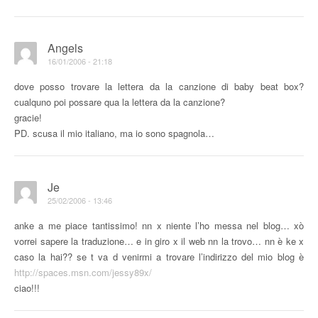
Angels
16/01/2006 - 21:18
dove posso trovare la lettera da la canzione di baby beat box?
cualquno poi possare qua la lettera da la canzione?
gracie!
PD. scusa il mio italiano, ma io sono spagnola…
Je
25/02/2006 - 13:46
anke a me piace tantissimo! nn x niente l’ho messa nel blog… xò
vorrei sapere la traduzione… e in giro x il web nn la trovo… nn è ke x
caso la hai?? se t va d venirmi a trovare l’indirizzo del mio blog è
http://spaces.msn.com/jessy89x/
ciao!!!