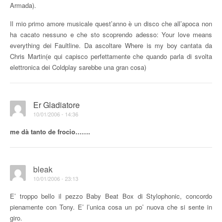
Armada).
Il mio primo amore musicale quest’anno è un disco che all’apoca non
ha cacato nessuno e che sto scoprendo adesso: Your love means
everything dei Faultline. Da ascoltare Where is my boy cantata da
Chris Martin(e qui capisco perfettamente che quando parla di svolta
elettronica dei Coldplay sarebbe una gran cosa)
Er Gladiatore
10/01/2006 - 14:36
me dà tanto de frocio…….
bleak
10/01/2006 - 23:13
E’ troppo bello il pezzo Baby Beat Box di Stylophonic, concordo
pienamente con Tony. E’ l’unica cosa un po’ nuova che si sente in
giro.