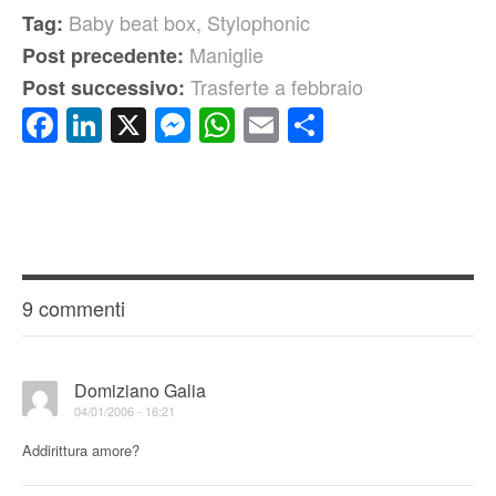
Baby beat box
,
Stylophonic
Tag:
Maniglie
Post precedente:
Trasferte a febbraio
Post successivo:
Facebook
LinkedIn
X
Messenger
WhatsApp
Email
Condividi
9 commenti
Domiziano Galia
04/01/2006 - 16:21
Addirittura amore?