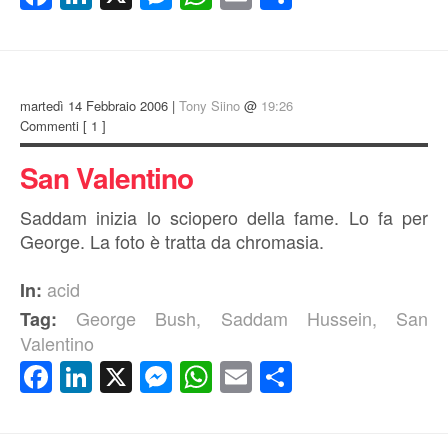
martedì 14 Febbraio 2006 |
Tony Siino
@
19:26
Commenti
[ 1 ]
San Valentino
Saddam inizia lo sciopero della fame. Lo fa per
George. La foto è tratta da chromasia.
acid
In:
George Bush
,
Saddam Hussein
,
San
Tag:
Valentino
Facebook
LinkedIn
X
Messenger
WhatsApp
Email
Condividi