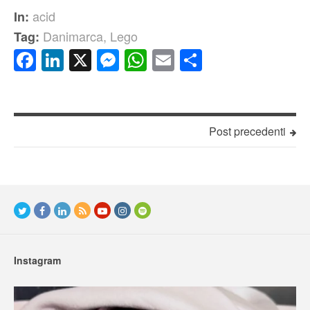
acid
In:
Danimarca
,
Lego
Tag:
Facebook
LinkedIn
X
Messenger
WhatsApp
Email
Condividi
Post precedenti
Instagram