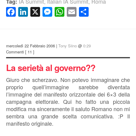
IA Summit
,
Italian IA Summit
,
Roma
Tag:
Facebook
LinkedIn
X
Messenger
WhatsApp
Email
Condividi
mercoledì 22 Febbraio 2006 |
Tony Siino
@
0:29
Commenti
[ 11 ]
La serietà al governo??
Giuro che scherzavo. Non potevo immaginare che
proprio quell’immagine sarebbe diventata
l’immagine del manifesto orizzontale dei 6×3 della
campagna elettorale. Qui ho fatto una piccola
modifica ma sinceramente il saluto Romano non mi
sembra una grande scelta comunicativa. :P Il
manifesto originale.