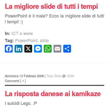
La migliore slide di tutti i tempi
PowerPoint è il male? Ecco la migliore slide di tutti
i tempi! :)
ICT e www
In:
PowerPoint
,
slide
Tag:
Facebook
LinkedIn
X
Messenger
WhatsApp
Email
Condividi
domenica 12 Febbraio 2006 |
Tony Siino
@
19:54
Commenti
[ 1 ]
La risposta danese ai kamikaze
I suicidi Lego. :P