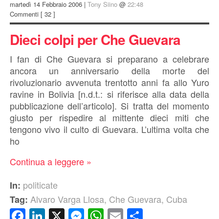
martedì 14 Febbraio 2006 |
Tony Siino
@
22:48
Commenti
[ 32 ]
Dieci colpi per Che Guevara
I fan di Che Guevara si preparano a celebrare
ancora un anniversario della morte del
rivoluzionario avvenuta trentotto anni fa allo Yuro
ravine in Bolivia [n.d.t.: si riferisce alla data della
pubblicazione dell’articolo]. Si tratta del momento
giusto per rispedire al mittente dieci miti che
tengono vivo il culto di Guevara. L’ultima volta che
ho
Continua a leggere »
politicate
In:
Alvaro Varga Llosa
,
Che Guevara
,
Cuba
Tag:
Facebook
LinkedIn
X
Messenger
WhatsApp
Email
Condividi