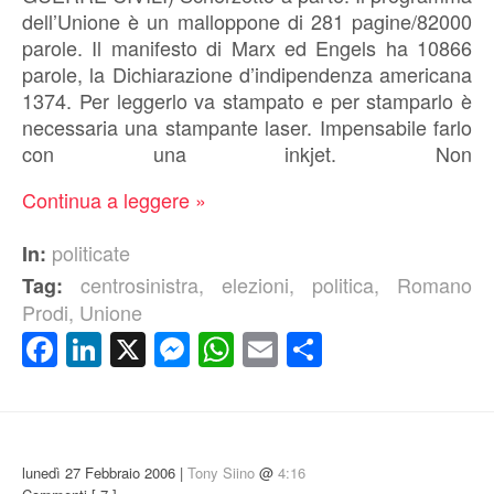
dell’Unione è un malloppone di 281 pagine/82000
parole. Il manifesto di Marx ed Engels ha 10866
parole, la Dichiarazione d’indipendenza americana
1374. Per leggerlo va stampato e per stamparlo è
necessaria una stampante laser. Impensabile farlo
con una inkjet. Non
Continua a leggere »
politicate
In:
centrosinistra
,
elezioni
,
politica
,
Romano
Tag:
Prodi
,
Unione
Facebook
LinkedIn
X
Messenger
WhatsApp
Email
Condividi
lunedì 27 Febbraio 2006 |
Tony Siino
@
4:16