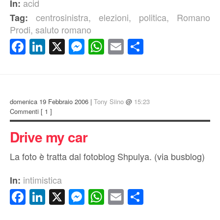
acid
In:
centrosinistra
,
elezioni
,
politica
,
Romano
Tag:
Prodi
,
saluto romano
Facebook
LinkedIn
X
Messenger
WhatsApp
Email
Condividi
domenica 19 Febbraio 2006 |
Tony Siino
@
15:23
Commenti
[ 1 ]
Drive my car
La foto è tratta dal fotoblog Shpulya. (via busblog)
intimistica
In:
Facebook
LinkedIn
X
Messenger
WhatsApp
Email
Condividi