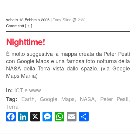
sabato 18 Febbraio 2006 |
Tony Siino
@
2:32
Commenti
[ 1 ]
Nighttime!
È molto suggestiva la mappa creata da Peter Pesti
con Google Maps e una famosa foto notturna della
NASA della Terra vista dallo spazio. (via Google
Maps Mania)
ICT e www
In:
Earth
,
Google Maps
,
NASA
,
Peter Pesti
,
Tag:
Terra
Facebook
LinkedIn
X
Messenger
WhatsApp
Email
Condividi