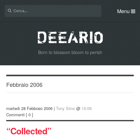
Menu
Born to blossom bloom to perish
Febbraio 2006
martedì 28 Febbraio 2006 |
Tony Siino
@
15:09
Commenti
[ 0 ]
“Collected”