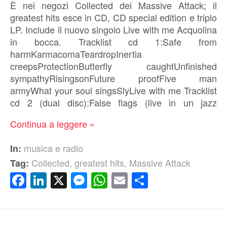
È nei negozi Collected dei Massive Attack; il
greatest hits esce in CD, CD special edition e triplo
LP. Include il nuovo singolo Live with me Acquolina
in bocca. Tracklist cd 1:Safe from
harmKarmacomaTeardropInertia
creepsProtectionButterfly caughtUnfinished
sympathyRisingsonFuture proofFive man
armyWhat your soul singsSlyLive with me Tracklist
cd 2 (dual disc):False flags (live in un jazz
Continua a leggere »
musica e radio
In:
Collected
,
greatest hits
,
Massive Attack
Tag:
Facebook
LinkedIn
X
Messenger
WhatsApp
Email
Condividi