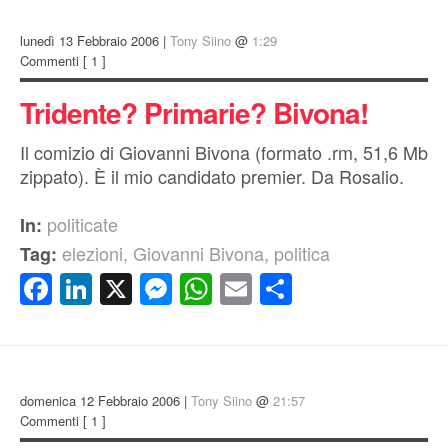
lunedì 13 Febbraio 2006 |
Tony Siino
@
1:29
Commenti
[ 1 ]
Tridente? Primarie? Bivona!
Il comizio di Giovanni Bivona (formato .rm, 51,6 Mb
zippato). È il mio candidato premier. Da Rosalio.
politicate
In:
elezioni
,
Giovanni Bivona
,
politica
Tag:
Facebook
LinkedIn
X
Messenger
WhatsApp
Email
Condividi
domenica 12 Febbraio 2006 |
Tony Siino
@
21:57
Commenti
[ 1 ]