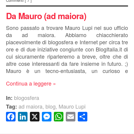
Commenti
[ 7 ]
Da Mauro (ad maiora)
Sono passato a trovare Mauro Lupi nel suo ufficio
da ad maiora. Abbiamo chiacchierato
piacevolmente di blogosfera e Internet per circa tre
ore e di due iniziative congiunte con BlogItalia.it di
cui sicuramente riparleremo a breve, oltre che di
altre cose interessanti da fare insieme in futuro. ;)
Mauro è un tecno-entusiasta, un curioso e
Continua a leggere »
blogosfera
In:
ad maiora
,
blog
,
Mauro Lupi
Tag:
Facebook
LinkedIn
X
Messenger
WhatsApp
Email
Condividi