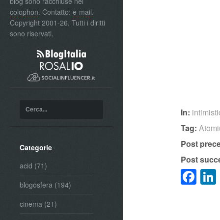
blog sono racchiuse nel
colophon
. Contatto:
e-mail
.
Copyright 2001-26. Tutti i diritti
sono riservati.
In:
intimist
Tag:
Atom
Post prec
Categorie
Post succ
acid
(71)
Fa
blogosfera
(194)
cinema
(21)