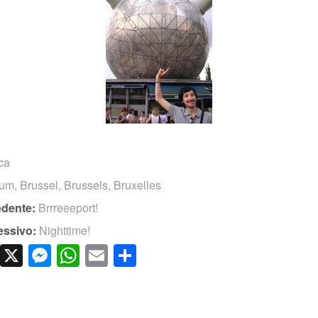
ica
ium
,
Brussel
,
Brussels
,
Bruxelles
edente:
Brrreeeport!
essivo:
Nighttime!
cebook
LinkedIn
X
Messenger
WhatsApp
Email
Condividi