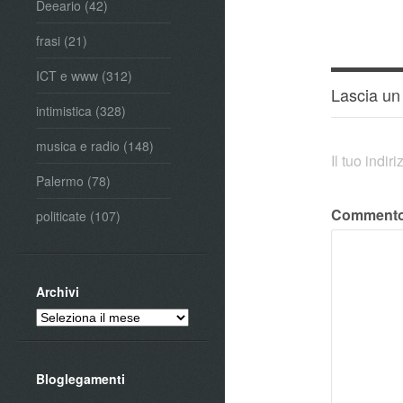
Deeario
(42)
frasi
(21)
ICT e www
(312)
Lascia u
intimistica
(328)
musica e radio
(148)
Il tuo indi
Palermo
(78)
Comment
politicate
(107)
Archivi
Archivi
Bloglegamenti