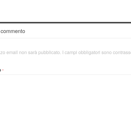
n commento
rizzo email non sarà pubblicato.
I campi obbligatori sono contras
o
*