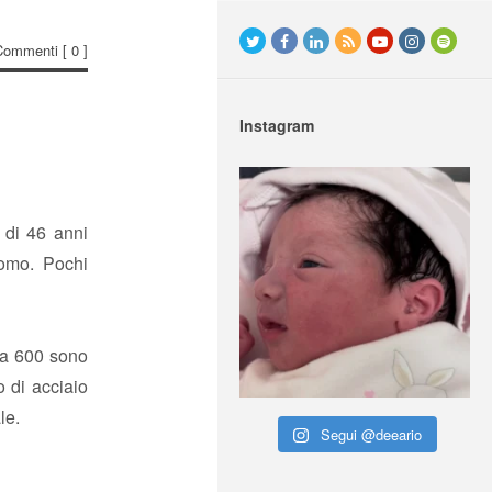
Commenti
[ 0 ]
Instagram
 di 46 anni
tomo. Pochi
rca 600 sono
 di acciaio
le.
Segui @deeario