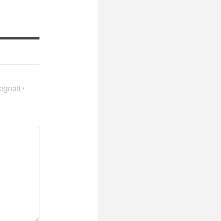
segnati
*