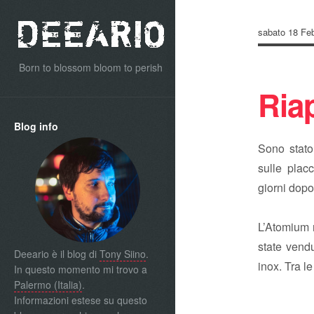
sabato 18 Fe
Born to blossom bloom to perish
Ria
Blog info
Sono stato 
sulle plac
giorni dopo
L’Atomium r
state vend
Deeario è il blog di
Tony Siino
.
inox. Tra l
In questo momento mi trovo a
Palermo (Italia)
.
Informazioni estese su questo