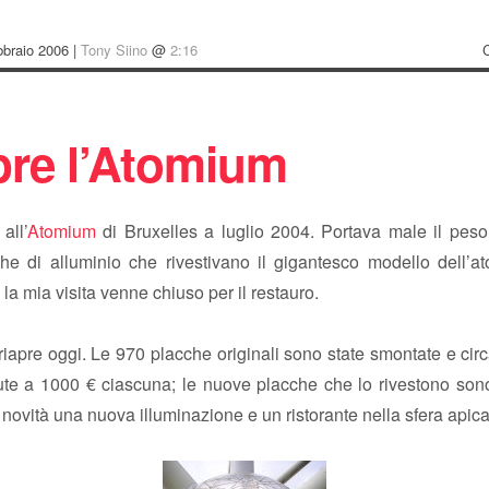
bbraio 2006 |
Tony Siino
@
2:16
pre l’Atomium
all’
Atomium
di Bruxelles a luglio 2004. Portava male il peso
che di alluminio che rivestivano il gigantesco modello dell’a
 la mia visita venne chiuso per il restauro.
iapre oggi. Le 970 placche originali sono state smontate e ci
ute a 1000 € ciascuna; le nuove placche che lo rivestono sono
e novità una nuova illuminazione e un ristorante nella sfera apica