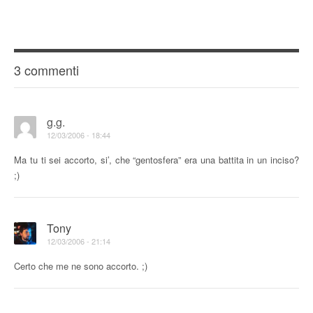
3 commenti
g.g.
12/03/2006 - 18:44
Ma tu ti sei accorto, si’, che “gentosfera” era una battita in un inciso?
;)
Tony
12/03/2006 - 21:14
Certo che me ne sono accorto. ;)