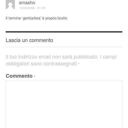
smasho
12/03/2006 - 21:35
il termine ‘gentosfera’ è proprio brutto
Lascia un commento
Il tuo indirizzo email non sarà pubblicato.
I campi
obbligatori sono contrassegnati
*
Commento
*