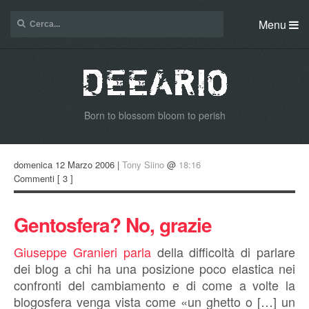
Menu
Born to blossom bloom to perish
domenica 12 Marzo 2006 |
Tony Siino
@
18:16
Commenti
[ 3 ]
Gentosfera? No, grazie
Giuseppe Granieri
parla
della difficoltà di parlare
dei blog a chi ha una posizione poco elastica nei
confronti del cambiamento e di come a volte la
blogosfera venga vista come «un ghetto o […] un