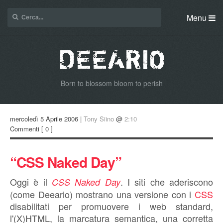
Menu
Born to blossom bloom to perish
mercoledì 5 Aprile 2006 |
Tony Siino
@
2:10
Commenti
[ 0 ]
“CSS Naked Day”
Oggi è il
. I siti che aderiscono
CSS Naked Day
(come Deeario) mostrano una versione con i
CSS
disabilitati per promuovere i web standard,
l'(X)HTML, la marcatura semantica, una corretta