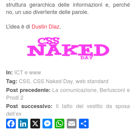
struttura gerarchica delle informazioni e, perché
no, un uso divertente delle parole.
L’idea è di
Dustin Diaz
.
ICT e www
In:
CSS
,
CSS Naked Day
,
web standard
Tag:
La comunicazione, Berlusconi e
Post precedente:
Prodi 2
Il tatto del vestito da sposa
Post successivo:
dell’ex
Facebook
LinkedIn
X
Messenger
WhatsApp
Email
Condividi