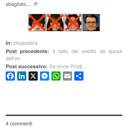
sbagliato… :P
blogosfera
In:
Il tatto del vestito da sposa
Post precedente:
dell’ex
Se vince Prodi…
Post successivo:
Facebook
LinkedIn
X
Messenger
WhatsApp
Email
Condividi
4 commenti