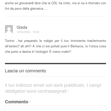
anche se giovanardi dice che la CDL ha vinto, ma si sa è ritornato con
fini da poco dalla giamaica….
Giada
10/04/2006 - 19:44
Tonino ..hai preparato le valigie per il tuo imminente trasferimento
all’estero? ah ah!!! A che ci sei portati pure il Berlusca. Io l’unica cosa
che porto a destra è l’orologio! E meno male!!!
Lascia un commento
Il tuo indirizzo email non sarà pubblicato.
I campi
obbligatori sono contrassegnati
*
Commento
*