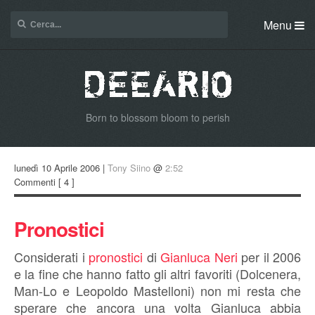
Menu
Born to blossom bloom to perish
lunedì 10 Aprile 2006 |
Tony Siino
@
2:52
Commenti
[ 4 ]
Pronostici
Considerati i
pronostici
di
Gianluca Neri
per il 2006
e la fine che hanno fatto gli altri favoriti (Dolcenera,
Man-Lo e Leopoldo Mastelloni) non mi resta che
sperare che ancora una volta Gianluca abbia