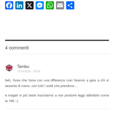
Facebook
LinkedIn
X
Messenger
WhatsApp
Email
Condividi
4 commenti
Tambu
13/04/2006 - 09:49
beh, forse che forse con una differenza così faranno a gara a chi si
assenta di meno. con tutti i soldi che prendono…
e magari in più teste riusciranno a non produrre leggi obbrobrio come
la 168 :-(