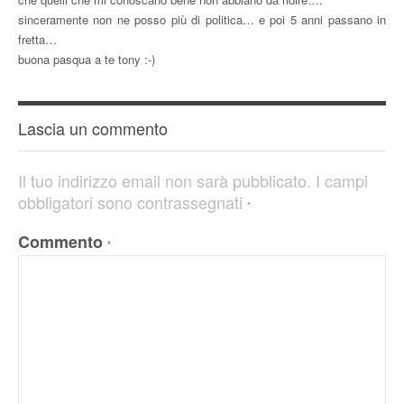
sinceramente non ne posso più di politica… e poi 5 anni passano in
fretta…
buona pasqua a te tony :-)
Lascia un commento
Il tuo indirizzo email non sarà pubblicato.
I campi
obbligatori sono contrassegnati
*
Commento
*