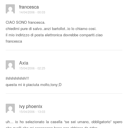
francesca
14/04/2006 - 00:03
CIAO SONO francesca.
chiedimi pure di salvo..anzi bartollot..io lo chiamo cosi.
il mio indirizzo di posta elettronica dovrebbe compariti.ciao
francesca
Axia
15/04/2006 - 02:25
ihihihihihihih!!!
questa mi è piaciuta molto,tony;D
ivy phoenix
15/04/2006 - 13:03
uh… io ho selezionato la casella “se sei umano, obbligatorio” spero
che quelli che mi conoscano bene non abbiano da ridire….