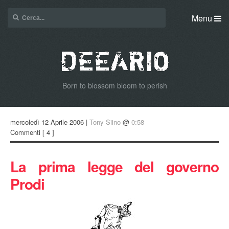
Menu
Born to blossom bloom to perish
mercoledì 12 Aprile 2006 |
Tony Siino
@
0:58
Commenti
[ 4 ]
La prima legge del governo
Prodi