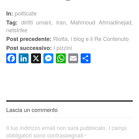
politicate
In:
diritti umani
,
Iran
,
Mahmoud Ahmadinejad
,
Tag:
netstrike
Riotta, i blog e il Re Contenuto
Post precedente:
I pizzini
Post successivo:
Facebook
LinkedIn
X
Messenger
WhatsApp
Email
Condividi
Lascia un commento
Il tuo indirizzo email non sarà pubblicato.
I campi
obbligatori sono contrassegnati
*