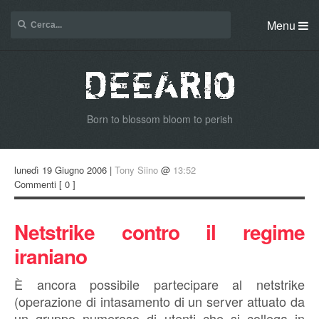
Menu
Born to blossom bloom to perish
lunedì 19 Giugno 2006 |
Tony Siino
@
13:52
Commenti
[ 0 ]
Netstrike contro il regime
iraniano
È ancora possibile partecipare al netstrike
(operazione di intasamento di un server attuato da
un gruppo numeroso di utenti che si collega in