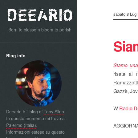
sabato 8 Lugl
Born to blossom bloom to perish
Sia
Blog info
Siamo una 
risata al
Ramazzotti,
Gazzè, Jova
W
Radio D
Deeario è il blog di
Tony Siino
.
In questo momento mi trovo a
Palermo (Italia)
.
AGGIORNAM
Informazioni estese su questo