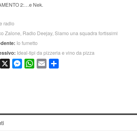
MENTO 2:…e Nek.
e radio
o Zalone
,
Radio Deejay
,
Siamo una squadra fortissimi
edente:
Io fumetto
essivo:
Ideal-tipi da pizzeria e vino da pizza
cebook
LinkedIn
X
Messenger
WhatsApp
Email
Condividi
ti