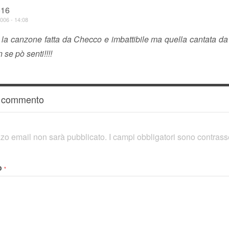
o16
006 - 14:08
e la canzone fatta da Checco e imbattibile ma quella cantata d
se pò senti!!!!
n commento
rizzo email non sarà pubblicato.
I campi obbligatori sono contras
o
*