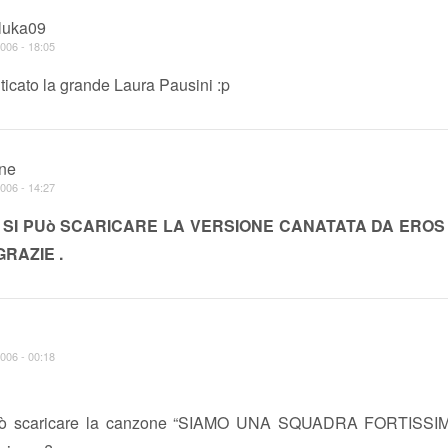
luka09
006 - 18:05
nticato la grande Laura Pausini :p
ne
006 - 14:27
SI PUò SCARICARE LA VERSIONE CANATATA DA EROS ,
GRAZIE .
006 - 00:18
uò scaricare la canzone “SIAMO UNA SQUADRA FORTISSIMI