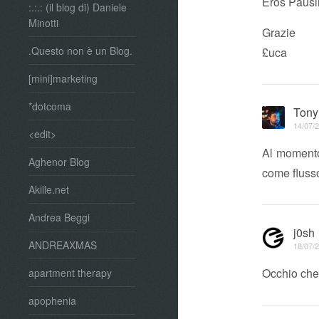
Eros Pausi
:.:.: (il blog di) Daniele
Minotti
Grazie
.Questo non è un Blog.
£uca
[mini]marketing
*dotcoma
Tony
14/07/2
<edit>
Al momento
Aghenor Blog
come flus
Akille.net
Andrea Beggi
j0sh
ANDREAXMAS
18/07/2
Occhio che 
apartment therapy
apophenia