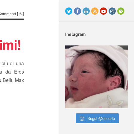
Commenti
[ 6 ]
Instagram
imi!
 più di una
a da Eros
o Belli, Max
Segui @deeario