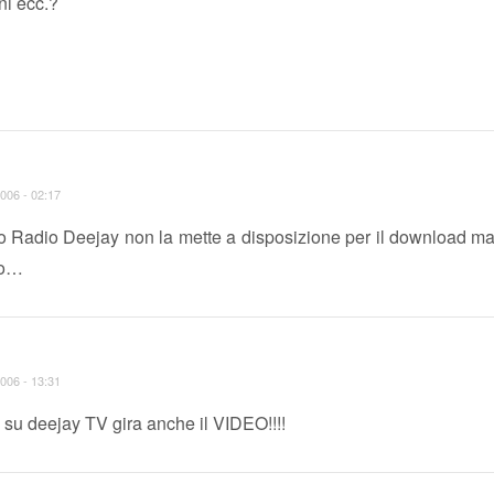
ni ecc.?
006 - 02:17
 Radio Deejay non la mette a disposizione per il download m
so…
006 - 13:31
su deejay TV gira anche il VIDEO!!!!