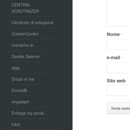
CENTRAL
SCRUTINIZER
Cloridrato di sviluppina
Nome
CristianContini
*
cronache di…
Davide Salerno
e-mail
*
digg
Drops of me
Sito web
EmmeBi
engadget
Enlarge my penis…
fubiz