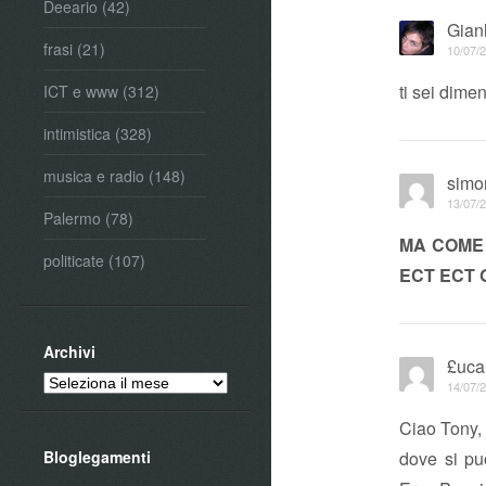
Deeario
(42)
Gian
frasi
(21)
10/07/2
ti sei dime
ICT e www
(312)
intimistica
(328)
musica e radio
(148)
simo
13/07/2
Palermo
(78)
MA COME 
politicate
(107)
ECT ECT 
Archivi
£uca
Archivi
14/07/2
Ciao Tony,
dove si p
Bloglegamenti