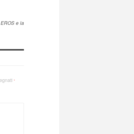
a EROS e la
segnati
*