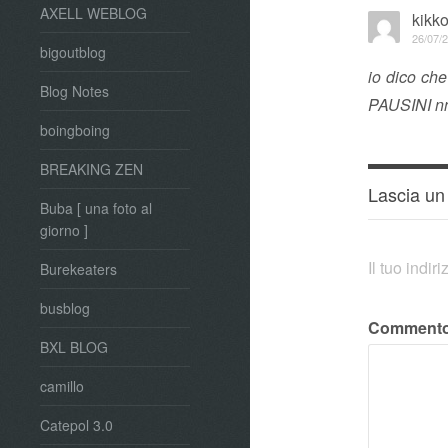
AXELL WEBLOG
kikk
26/07/2
bigoutblog
io dico ch
Blog Notes
PAUSINI nn 
boingboing
BREAKING ZEN
Lascia u
Buba [ una foto al
giorno ]
Il tuo indi
Burekeaters
busblog
Comment
BXL BLOG
camillo
Catepol 3.0