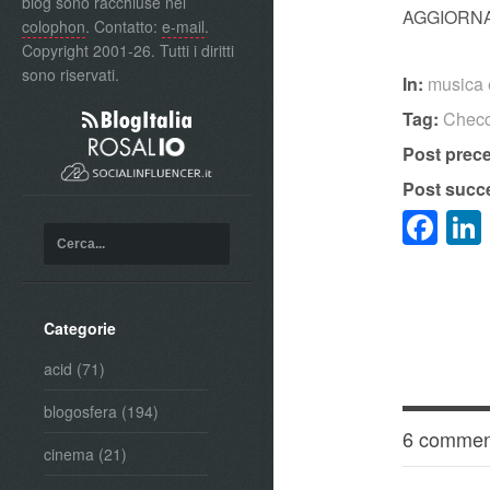
blog sono racchiuse nel
AGGIORNA
colophon
. Contatto:
e-mail
.
Copyright 2001-26. Tutti i diritti
sono riservati.
In:
musica 
Tag:
Checc
Post prec
Post succ
Fa
Categorie
acid
(71)
blogosfera
(194)
6 commen
cinema
(21)