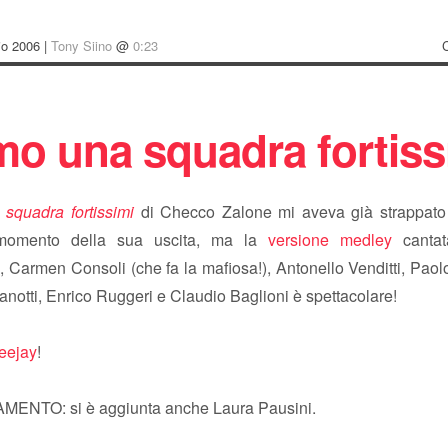
io 2006 |
Tony Siino
@
0:23
mo una squadra fortiss
squadra fortissimi
di Checco Zalone mi aveva già strappato
 momento della sua uscita, ma la
versione medley
cantat
 Carmen Consoli (che fa la mafiosa!), Antonello Venditti, Paol
notti, Enrico Ruggeri e Claudio Baglioni è spettacolare!
eejay
!
ENTO: si è aggiunta anche Laura Pausini.