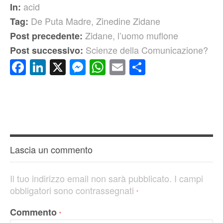
acid
In:
De Puta Madre
,
Zinedine Zidane
Tag:
Zidane, l’uomo muflone
Post precedente:
Scienze della Comunicazione?
Post successivo:
Facebook
LinkedIn
X
Messenger
WhatsApp
Email
Condividi
Lascia un commento
Il tuo indirizzo email non sarà pubblicato.
I campi
obbligatori sono contrassegnati
*
Commento
*