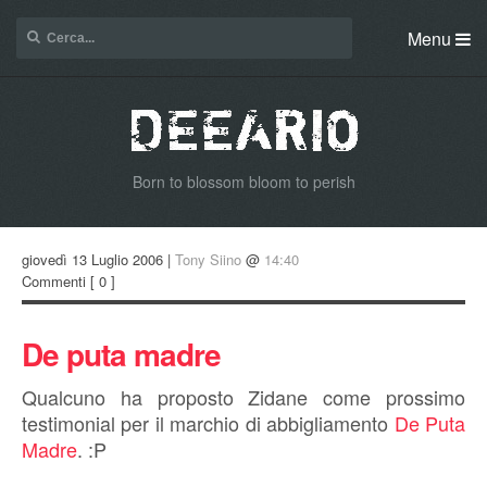
Menu
Born to blossom bloom to perish
giovedì 13 Luglio 2006 |
Tony Siino
@
14:40
Commenti
[ 0 ]
De puta madre
Qualcuno ha proposto Zidane come prossimo
testimonial per il marchio di abbigliamento
De Puta
Madre
. :P