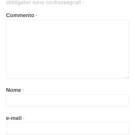
obbligatori sono contrassegnati
*
Commento
*
Nome
*
e-mail
*