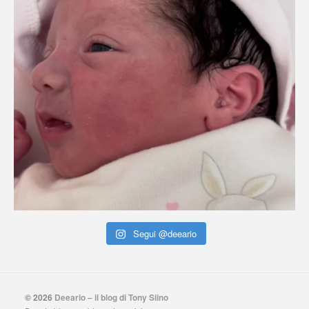
Segui @deeario
© 2026
Deeario – il blog di Tony Siino