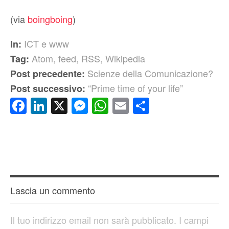
(via
boingboing
)
ICT e www
In:
Atom
,
feed
,
RSS
,
Wikipedia
Tag:
Scienze della Comunicazione?
Post precedente:
“Prime time of your life”
Post successivo:
Facebook
LinkedIn
X
Messenger
WhatsApp
Email
Condividi
Lascia un commento
Il tuo indirizzo email non sarà pubblicato.
I campi