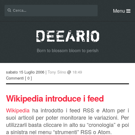
Menu
Born to blossom bloom to perish
sabato 15 Luglio 2006 |
Tony Siino
@
18:49
Commenti
[ 0 ]
Wikipedia introduce i feed
Wikipedia
ha introdotto i feed RSS e Atom per i
suoi articoli per poter monitorare le variazioni. Per
utilizzarli basta cliccare in alto su “cronologia” e poi
a sinistra nel menu “strumenti” RSS o Atom.