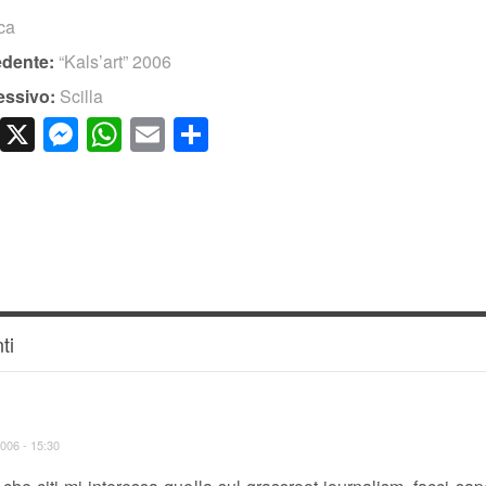
ica
edente:
“Kals’art” 2006
essivo:
Scilla
cebook
LinkedIn
X
Messenger
WhatsApp
Email
Condividi
ti
006 - 15:30