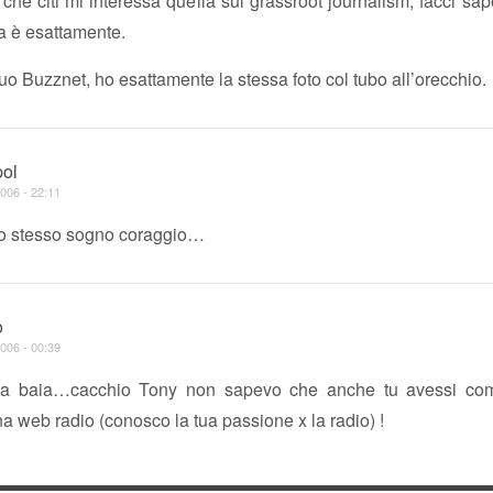
che citi mi interessa quella sul grassroot journalism, facci s
a è esattamente.
 tuo Buzznet, ho esattamente la stessa foto col tubo all’orecchio.
pol
006 - 22:11
lo stesso sogno coraggio…
o
006 - 00:39
lla baia…cacchio Tony non sapevo che anche tu avessi com
na web radio (conosco la tua passione x la radio) !