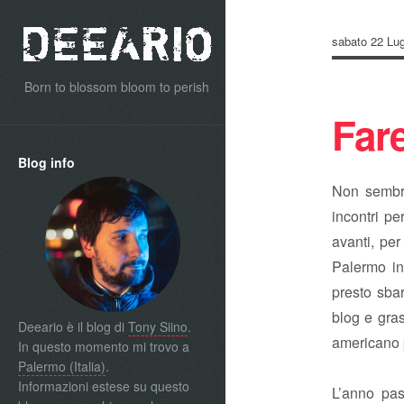
sabato 22 Lug
Born to blossom bloom to perish
Fare
Blog info
Non sembra
incontri pe
avanti, pe
Palermo in
presto sbar
blog e gras
Deeario è il blog di
Tony Siino
.
americano pe
In questo momento mi trovo a
Palermo (Italia)
.
Informazioni estese su questo
L’anno pas