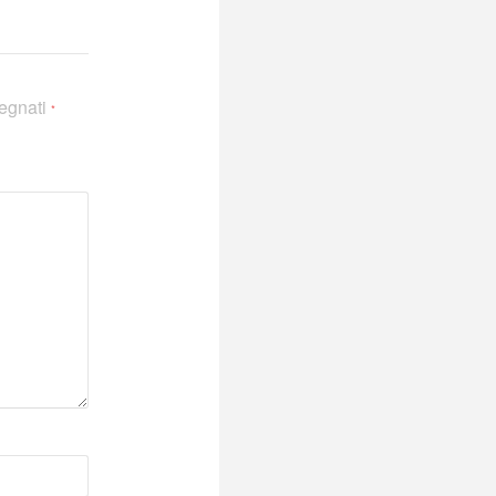
segnati
*