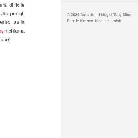
rà difficile
vità per gli
© 2026
Deeario – il blog di Tony Siino
Born to blossom bloom to perish
ario sulla
rs
richiama
ione).