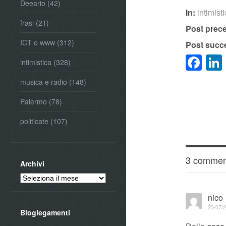
Deeario
(42)
In:
intimist
frasi
(21)
Post prec
ICT e www
(312)
Post succ
Fa
intimistica
(328)
musica e radio
(148)
Palermo
(78)
politicate
(107)
3 commen
Archivi
Archivi
nico
23/07/2
Bloglegamenti