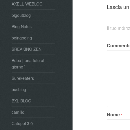
AXELL WEBLOG
Lascia u
bigoutblog
Blog Notes
Il tuo indi
boingboing
Comment
BREAKING ZEN
Buba [ una foto al
giorno ]
Burekeaters
busblog
BXL BLOG
camillo
Nome
*
Catepol 3.0