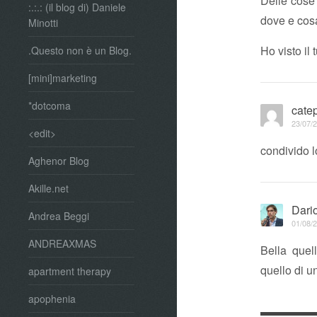
Delle cose 
:.:.: (il blog di) Daniele
dove e cos
Minotti
Ho visto il
.Questo non è un Blog.
[mini]marketing
*dotcoma
cate
23/07/2
<edit>
condivido 
Aghenor Blog
Akille.net
Dari
Andrea Beggi
01/08/2
ANDREAXMAS
Bella que
quello di u
apartment therapy
apophenia