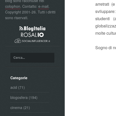
blog sono racchiuse nel
arretrati (
colophon
. Contatto:
e-mail
.
sviluppare:
Copyright 2001-26. Tutti i diritti
sono riservati.
studenti 
globalizza
molte cultu
Sogno di nu
Categorie
acid
(71)
blogosfera
(194)
cinema
(21)