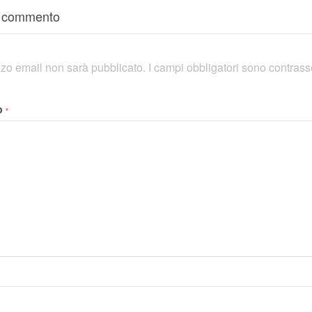
n commento
rizzo email non sarà pubblicato.
I campi obbligatori sono contras
o
*