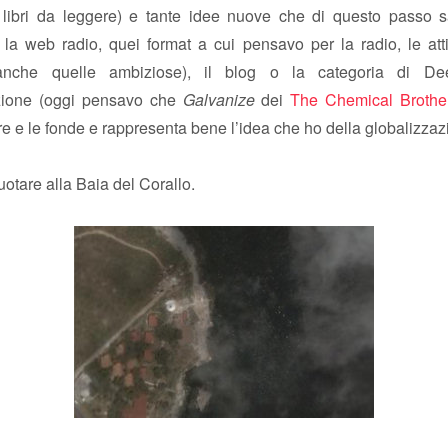
e libri da leggere) e tante idee nuove che di questo passo sa
 la web radio, quei format a cui pensavo per la radio, le atti
(anche quelle ambiziose), il blog o la categoria di Dee
zione (oggi pensavo che
Galvanize
dei
The Chemical Brothe
re e le fonde e rappresenta bene l’idea che ho della globalizzaz
otare alla Baia del Corallo.