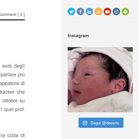
Commenti
[ 3 ]
Instagram
 avrò degli
 parlare più
appatura di
tracker che
i ottobre su
n quel prof.
Segui @deeario
una coda di