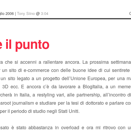
lio 2006 |
Tony Siino
@
3:04
 il punto
 che si accenni a rallentare ancora. La prossima settimana
r un sito di e-commerce con delle buone idee di cui sentirete
r un sito legato a un progetto dell’Unione Europea, per una m
 3D ecc. E ancora c’è da lavorare a BlogItalia, a un meme
cherà in Italia, a restyling vari, alle partnership, all’incontro d
sroot journalism e studiare per la tesi di dottorato e parlare co
r il periodo di studio negli Stati Uniti.
sato è stato abbastanza in overload e ora mi ritrovo con 