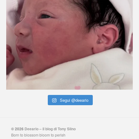
Segui @deeario
© 2026
Deeario – il blog di Tony Siino
Born to blossom bloom to perish