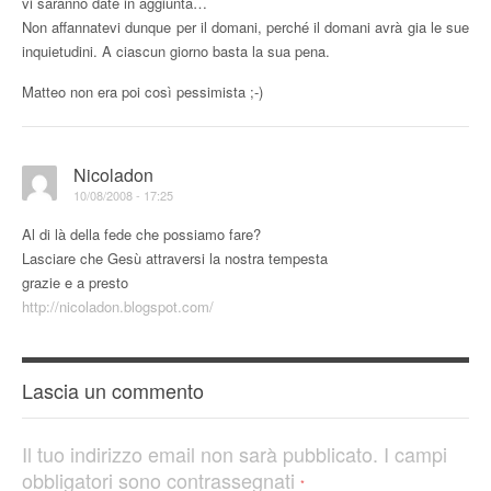
vi saranno date in aggiunta…
Non affannatevi dunque per il domani, perché il domani avrà gia le sue
inquietudini. A ciascun giorno basta la sua pena.
Matteo non era poi così pessimista ;-)
Nicoladon
10/08/2008 - 17:25
Al di là della fede che possiamo fare?
Lasciare che Gesù attraversi la nostra tempesta
grazie e a presto
http://nicoladon.blogspot.com/
Lascia un commento
Il tuo indirizzo email non sarà pubblicato.
I campi
obbligatori sono contrassegnati
*