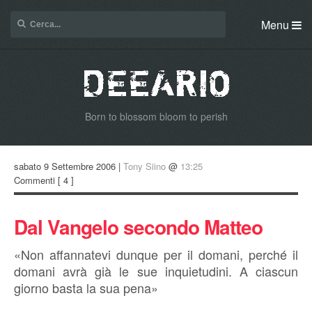
Menu
Born to blossom bloom to perish
sabato 9 Settembre 2006 |
Tony Siino
@
13:25
Commenti
[ 4 ]
Dal Vangelo secondo Matteo
«Non affannatevi dunque per il domani, perché il
domani avrà già le sue inquietudini. A ciascun
giorno basta la sua pena»