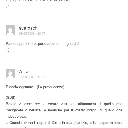
;-*
svaroschi
09/09/2006 - 20:57
Parole appropriate, per quel che mi riguarda!
:-)
Alice
15/09/2006 - 11:36
Piccola aggiunta…(La provvidenza)
(6;25)
Perciò vi dico: per la vostra vita non affannatevi di quello che
mangerete o berrete, e neanche per il vostro corpo, di quello che
indosserete…
…Cercate prima il regno di Dio e la sua giustizia, e tutte queste cose