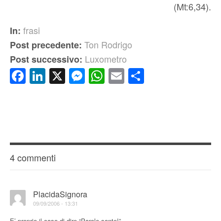
(Mt:6,34).
frasi
In:
Ton Rodrigo
Post precedente:
Luxometro
Post successivo:
Facebook
LinkedIn
X
Messenger
WhatsApp
Email
Condividi
4 commenti
PlacidaSignora
09/09/2006 - 13:31
E’ proprio il caso di dire “Parole sante!”