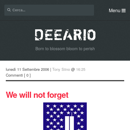
Menu
Born to blossom bloom to perish
lunedì 11 Settembre 2006 |
Tony Siino
@
16:25
Commenti
[ 0 ]
We will not forget