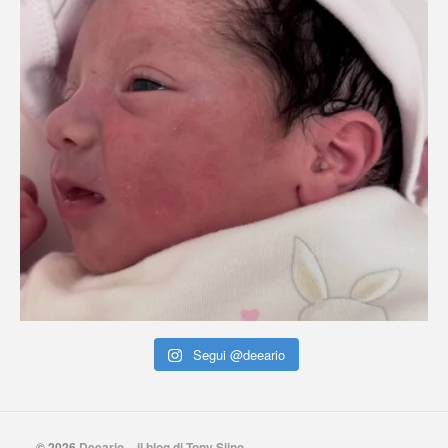
Segui @deeario
© 2026
Deeario – il blog di Tony Siino