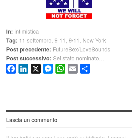
intimistica
In:
11 settembre
,
9-11
,
9/11
,
New York
Tag:
FutureSex/LoveSounds
Post precedente:
Sei stato nominato…
Post successivo:
Facebook
LinkedIn
X
Messenger
WhatsApp
Email
Condividi
Lascia un commento
Il tuo indirizzo email non sarà pubblicato.
I campi