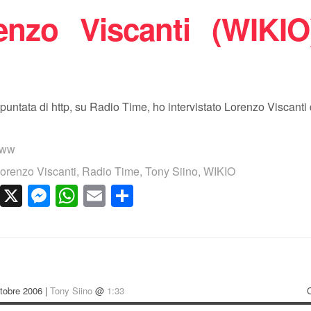
enzo Viscanti (WIKIO
p
 puntata di http, su Radio Time, ho intervistato Lorenzo Viscanti
www
orenzo Viscanti
,
Radio Time
,
Tony Siino
,
WIKIO
cebook
LinkedIn
X
Messenger
WhatsApp
Email
Condividi
tobre 2006 |
Tony Siino
@
1:33