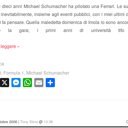
i dieci anni Michael Schumacher ha pilotato una Ferrari. Le sue
 inevitabilmente, insieme agli eventi pubblici, con i miei ultimi di
mi fa pensare. Quella maledetta domenica di Imola io sono ancor
ce la gara; i primi anni di università tifo
 leggere »
ica
i
,
Formula 1
,
Michael Schumacher
cebook
LinkedIn
X
Messenger
WhatsApp
Email
Condividi
tobre 2006 |
Tony Siino
@
13:36