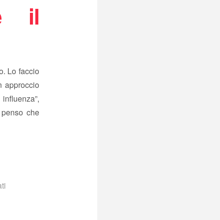
e il
o. Lo faccio
n approccio
 influenza”,
 penso che
ti