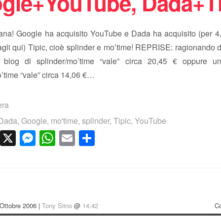
gle+YouTube, Dada+Ti
ana! Google ha acquisito YouTube e Dada ha acquisito (per 4,5
tagli qui) Tipic, cioè splinder e mo’time! REPRISE: ragionando d
n blog di splinder/mo’time “vale” circa 20,45 € oppure un
’time “vale” circa 14,06 €…
era
Dada
,
Google
,
mo'time
,
splinder
,
Tipic
,
YouTube
cebook
LinkedIn
X
Messenger
WhatsApp
Email
Condividi
Ottobre 2006 |
Tony Siino
@
14:42
C