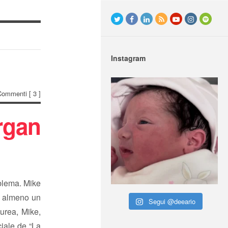
Instagram
Commenti
[ 3 ]
gan
blema. Mike
re almeno un
Segui @deeario
aurea, Mike,
ciale de “La