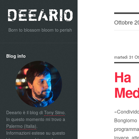
Ottobre 2
Born to blossom bloom to perish
Blog info
martedì 31 Ot
Ha
Med
«Condivido
Deeario è il blog di
Tony Siino
.
In questo momento mi trovo a
Bongiorno n
Palermo (Italia)
.
programma a
Informazioni estese su questo
invece, att