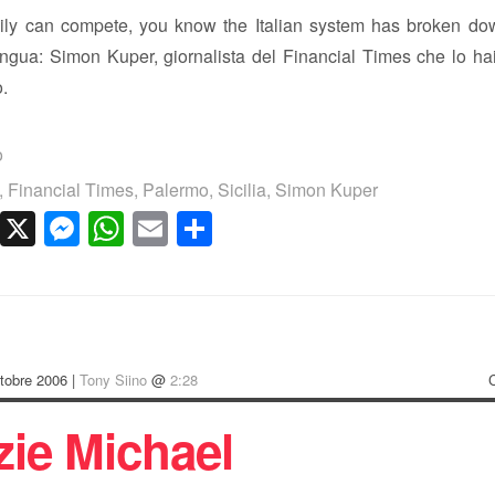
ly can compete, you know the Italian system has broken d
lingua: Simon Kuper, giornalista del Financial Times che lo hai 
.
o
,
Financial Times
,
Palermo
,
Sicilia
,
Simon Kuper
cebook
LinkedIn
X
Messenger
WhatsApp
Email
Condividi
tobre 2006 |
Tony Siino
@
2:28
zie Michael