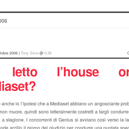
006
tobre 2006 |
Tony Siino
@
0:35
 letto l’house or
iaset?
 anche io l’ipotesi che a Mediaset abbiano un angosciante pro
on muore, quindi sono letteralmente costretti a fargli condur
 stagione. I concorrenti di Genius si avviano così verso la l
ende arzillo il giorno del giudizio per condurre una puntata spe