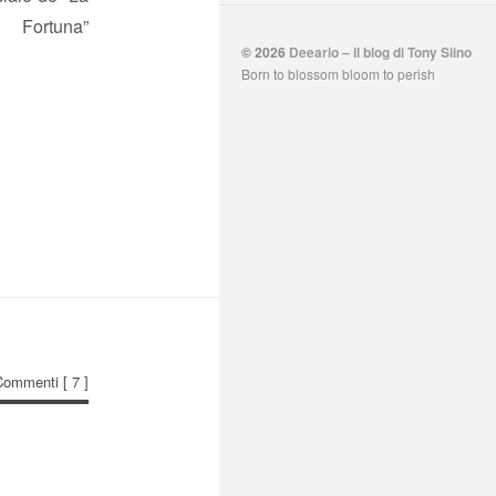
na”
© 2026
Deeario – il blog di Tony Siino
Born to blossom bloom to perish
Commenti
[ 7 ]