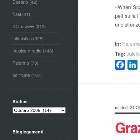
Deeario
(42)
«When Sici
frasi
(21)
peli sulla 
uno stronzo
ICT e www
(312)
intimistica
(328)
In:
Palerm
musica e radio
(148)
Tag:
calcio
Fa
Palermo
(78)
politicate
(107)
Archivi
martedì 24 Ot
Archivi
Gra
Bloglegamenti