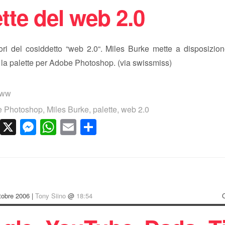
tte del web 2.0
ori del cosiddetto “web 2.0“. Miles Burke mette a disposizi
 la palette per Adobe Photoshop. (via swissmiss)
www
 Photoshop
,
Miles Burke
,
palette
,
web 2.0
cebook
LinkedIn
X
Messenger
WhatsApp
Email
Condividi
tobre 2006 |
Tony Siino
@
18:54