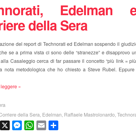
hnorati, Edelman 
iere della Sera
pazione del report di Technorati ed Edelman sospendo il giudizi
che se a prima vista ci sono delle “stranezze” e disapprovo u
alla Casaleggio cerca di far passare il concetto “più link = più
na nota metodologica che ho chiesto a Steve Rubel. Eppure
 leggere »
era
Corriere della Sera
,
Edelman
,
Raffaele Mastrolonardo
,
Technora
cebook
LinkedIn
X
Messenger
WhatsApp
Email
Condividi