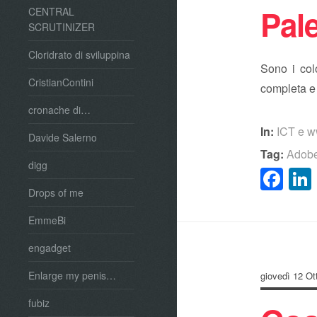
Pale
CENTRAL
SCRUTINIZER
Cloridrato di sviluppina
Sono i col
CristianContini
completa e
cronache di…
In:
ICT e 
Davide Salerno
Tag:
Adobe
digg
Fa
Drops of me
EmmeBi
engadget
Enlarge my penis…
giovedì 12 Ot
fubiz