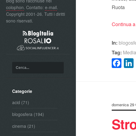
blog sono racchiuse nel
Ru
colophon
. Contatto:
e-mail
.
Copyright 2001-26. Tutti i diritti
sono riservati.
Continua a
In:
blogosf
Tag:
Media
Fa
Categorie
acid
(71)
domenica 29 
blogosfera
(194)
Str
cinema
(21)