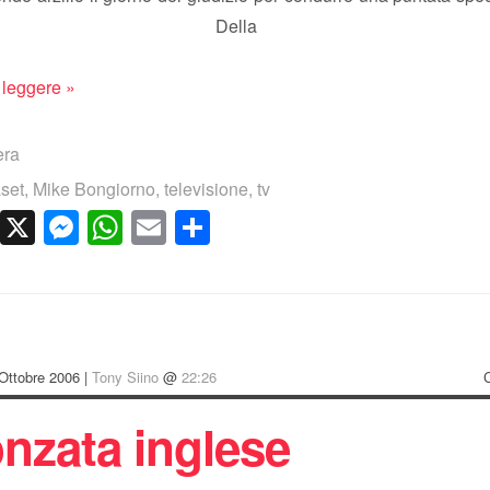
ota Della Fortu
 leggere »
era
set
,
Mike Bongiorno
,
televisione
,
tv
cebook
LinkedIn
X
Messenger
WhatsApp
Email
Condividi
Ottobre 2006 |
Tony Siino
@
22:26
onzata inglese