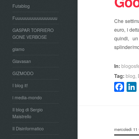
Goo
Futablog
Fuuuuuuuuuuuuuuuuu
Che settim
euro, i det
GASPAR TORRIERO
GONE VERBOSE
quindi, u
splinder/mo
giamo
Giavasan
In:
blogosf
GIZMODO
Tag:
blog
,
Fa
I blog it!
i media-mondo
Il blog di Sergio
Maistrello
Il Disinformatico
mercoledì 11 