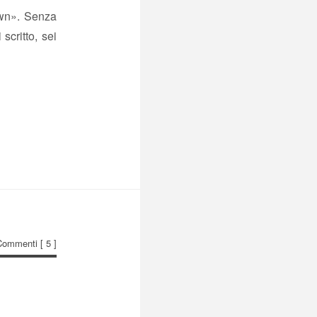
own». Senza
scritto, sei
Commenti
[ 5 ]