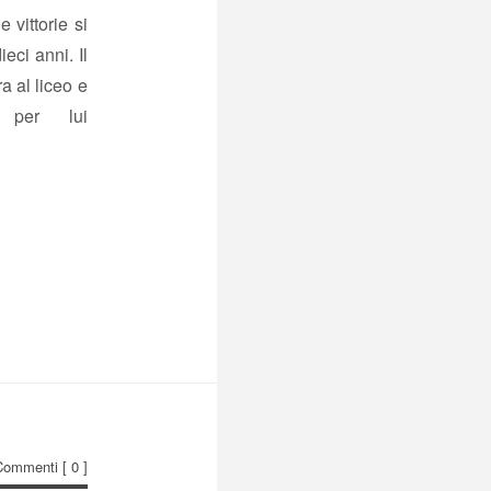
 vittorie si
eci anni. Il
a al liceo e
 per lui
Commenti
[ 0 ]