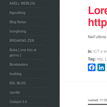
AXELL WEBLOG
Lor
bigoutblog
htt
Blog Notes
boingboing
Nell’ultima
BREAKING ZEN
Buba [ una foto al
In:
ICT e 
giorno ]
Tag:
http
,
L
Fa
Burekeaters
busblog
BXL BLOG
camillo
martedì 17 Ot
Catepol 3.0