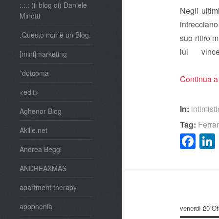
:.:.: (il blog di) Daniele
Negli ultim
Minotti
intrecciano
.Questo non è un Blog.
suo ritiro 
lui vin
[mini]marketing
*dotcoma
Continua a
<edit>
In:
intimist
Aghenor Blog
Tag:
Ferrar
Akille.net
Fa
Andrea Beggi
ANDREAXMAS
apartment therapy
apophenia
venerdì 20 Ot