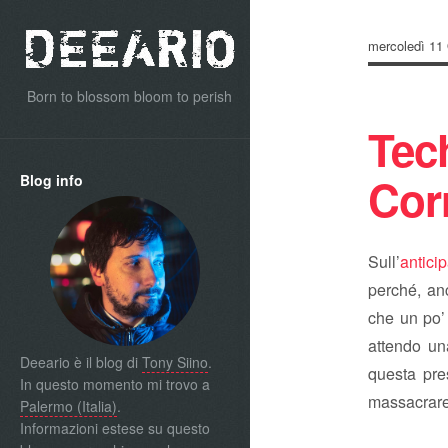
mercoledì 11 
Born to blossom bloom to perish
Tec
Corr
Blog info
Sull’
antici
perché, an
che un po’
attendo u
Deeario è il blog di
Tony Siino
.
questa pre
In questo momento mi trovo a
massacrare 
Palermo (Italia)
.
Informazioni estese su questo