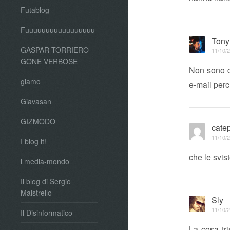
Futablog
Fuuuuuuuuuuuuuuuuu
Tony
GASPAR TORRIERO
11/10/2
GONE VERBOSE
Non sono d’
giamo
e-mail perc
Giavasan
GIZMODO
cate
11/10/2
I blog it!
che le svis
i media-mondo
Il blog di Sergio
Maistrello
Sly
11/10/2
Il Disinformatico
La cosa tr