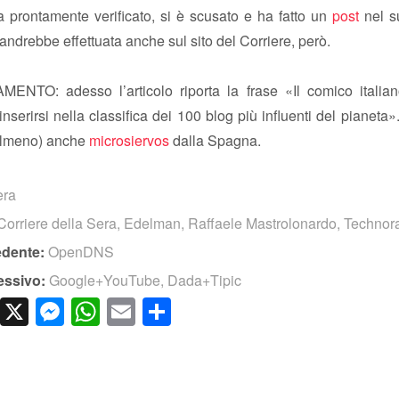
a prontamente verificato, si è scusato e ha fatto un
post
nel 
andrebbe effettuata anche sul sito del Corriere, però.
NTO: adesso l’articolo riporta la frase «Il comico italian
nserirsi nella classifica dei 100 blog più influenti del pianeta»
(almeno) anche
microsiervos
dalla Spagna.
era
Corriere della Sera
,
Edelman
,
Raffaele Mastrolonardo
,
Technora
edente:
OpenDNS
essivo:
Google+YouTube, Dada+Tipic
cebook
LinkedIn
X
Messenger
WhatsApp
Email
Condividi