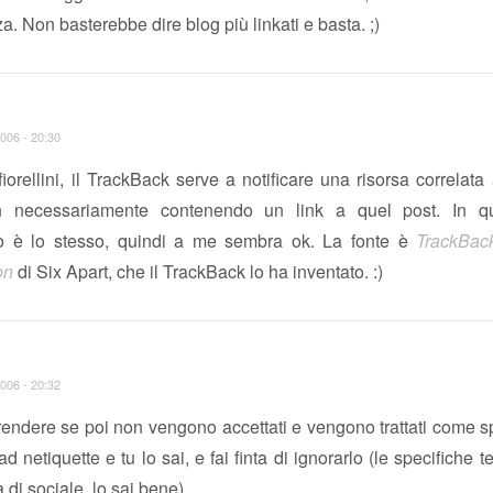
za. Non basterebbe dire blog più linkati e basta. ;)
006 - 20:30
 fiorellini, il TrackBack serve a notificare una risorsa correlata
n necessariamente contenendo un link a quel post. In q
o è lo stesso, quindi a me sembra ok. La fonte è
TrackBac
on
di Six Apart, che il TrackBack lo ha inventato. :)
006 - 20:32
rendere se poi non vengono accettati e vengono trattati come s
d netiquette e tu lo sai, e fai finta di ignorarlo (le specifiche 
 di sociale, lo sai bene)