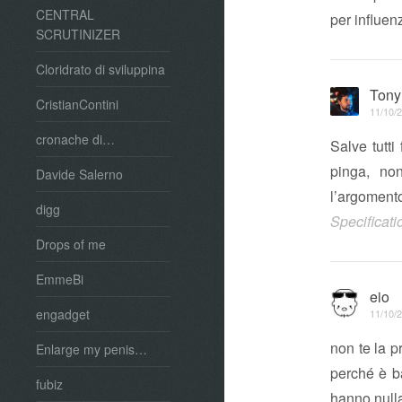
CENTRAL
per influen
SCRUTINIZER
Cloridrato di sviluppina
Tony
CristianContini
11/10/2
cronache di…
Salve tutti
pinga, no
Davide Salerno
l’argoment
digg
Specificati
Drops of me
EmmeBi
eio
engadget
11/10/2
non te la p
Enlarge my penis…
perché è ba
fubiz
hanno nulla