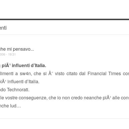
nti
che mi pensavo...
006 - 19:31
 piÃ¹ influenti d’Italia.
limenti a sw4n, che si Ã¨ visto citato dal Financial Times c
iÃ¹ influenti d’Italia.
ndo Technorati.
e le vostre conseguenze, che io non credo neanche piÃ¹ alle co
anche lud…