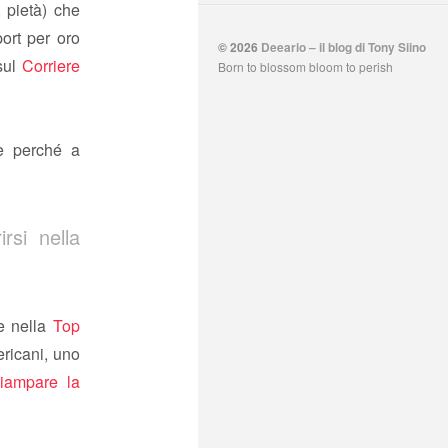
 pietà) che
port per oro
© 2026
Deeario – il blog di Tony Siino
sul
Corriere
Born to blossom bloom to perish
re perché a
rsi nella
he nella
Top
ericani, uno
ciampare
la