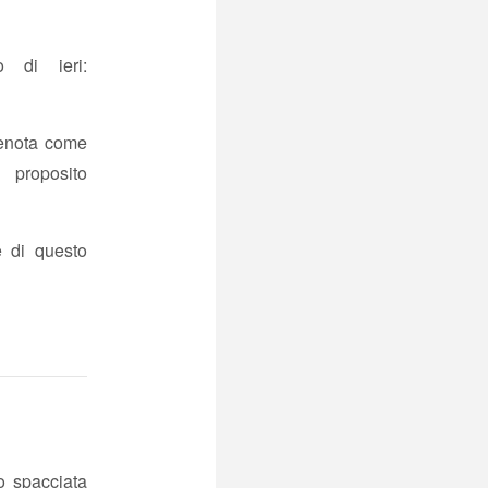
 di ieri:
 denota come
oposito
e di questo
o spacciata