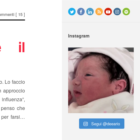
ommenti
[ 15 ]
Instagram
e il
o. Lo faccio
n approccio
 influenza”,
 penso che
 per farsi…
Segui @deeario