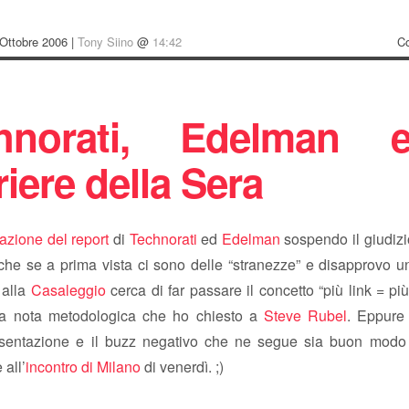
Ottobre 2006 |
Tony Siino
@
14:42
C
hnorati, Edelman 
iere della Sera
pazione del report
di
Technorati
ed
Edelman
sospendo il giudizi
che se a prima vista ci sono delle “stranezze” e disapprovo u
 alla
Casaleggio
cerca di far passare il concetto “più link = più
na nota metodologica che ho chiesto a
Steve Rubel
. Eppure
sentazione e il buzz negativo che ne segue sia buon modo
all’
incontro di Milano
di venerdì. ;)