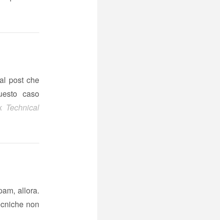
 al post che
uesto caso
k Technical
pam, allora.
tecniche non