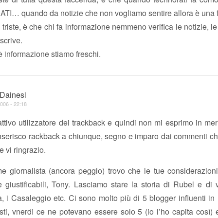
… quando da notizie che non vogliamo sentire allora è una f
a triste, è che chi fa informazione nemmeno verifica le notizie, l
scrive.
 informazione stiamo freschi.
 Dainesi
006 - 22:18
tivo utilizzatore dei trackback e quindi non mi esprimo in me
inserisco rackback a chiunque, segno e imparo dai commenti c
e vi ringrazio.
e giornalista (ancora peggio) trovo che le tue considerazion
giustificabili, Tony. Lasciamo stare la storia di Rubel e di 
à, i Casaleggio etc. Ci sono molto più di 5 blogger influenti in 
ti, vnerdì ce ne potevano essere solo 5 (io l’ho capita così) 