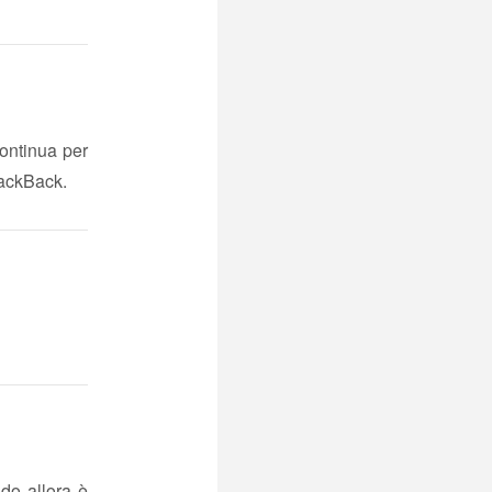
continua per
rackBack.
do allora è