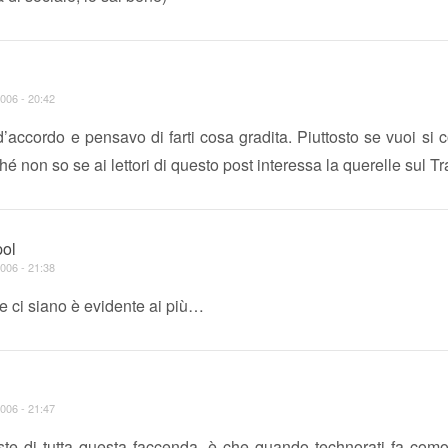
006 - 20:42
accordo e pensavo di farti cosa gradita. Piuttosto se vuoi si 
hé non so se ai lettori di questo post interessa la querelle sul T
pol
006 - 21:38
te ci siano è evidente ai più…
006 - 21:47
iste di tutta questa faccenda, è che quando technorati fa como