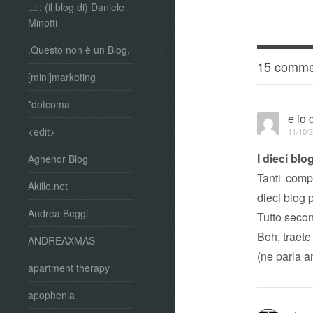
:.:.: (il blog di) Daniele
Minotti
.Questo non è un Blog.
15 comme
[mini]marketing
*dotcoma
e io 
<edit>
11/10/2
I dieci blog
Aghenor Blog
Tanti comp
Akille.net
dieci blog p
Andrea Beggi
Tutto seco
Boh, traet
ANDREAXMAS
(ne parla 
apartment therapy
apophenia