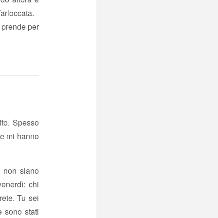
arloccata.
e prende per
rito. Spesso
he mi hanno
i non siano
venerdì: chi
rete. Tu sei
e sono stati