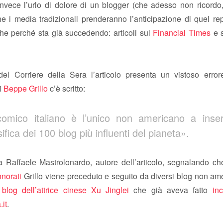
nvece l’urlo di dolore di un blogger (che adesso non ricordo,
e i media tradizionali prenderanno l’anticipazione di quel re
che perché sta già succedendo: articoli sul
Financial Times
e 
el Corriere della Sera l’articolo presenta un vistoso erro
i
Beppe Grillo
c’è scritto:
comico italiano è l’unico non americano a inseri
sifica dei 100 blog più influenti del pianeta».
 a Raffaele Mastrolonardo, autore dell’articolo, segnalando c
norati
Grillo viene preceduto e seguito da diversi blog non am
l
blog dell’attrice cinese Xu Jinglei
che già aveva fatto
in
it
.