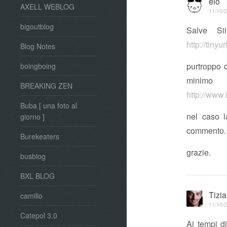
eio
AXELL WEBLOG
11/10/2
bigoutblog
Salve Si
http://tiny
Blog Notes
purtroppo q
boingboing
minimo
BREAKING ZEN
http://www
Buba [ una foto al
nel caso l
giorno ]
commento.
Burekeaters
grazie.
busblog
BXL BLOG
Tizi
camillo
11/10/2
Catepol 3.0
Ai tempi d