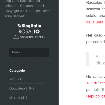
blog sono racchiuse nel
Raccolgo i
colophon
. Contatto:
e-mail
.
scriveva ch
Copyright 2001-26. Tutti i diritti
colato, an
sono riservati.
della Sera
.
Nel caso d
proposito d
«Il 
clas
Categorie
Ho scritto
acid
(71)
100 di Tech
blogosfera
(194)
per tutti i
Repubblica.
cinema
(21)