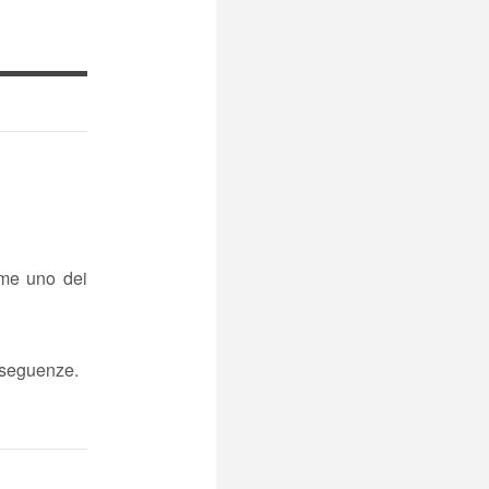
ome uno dei
nseguenze.