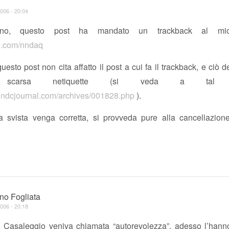
006 - 20:04
ino, questo post ha mandato un trackback al mio
url.com/nndaq
uesto post non cita affatto il post a cui fa il trackback, e ciò
 scarsa netiquette (si veda a tal pr
.indcjournal.com/archives/001828.php
).
a svista venga corretta, si provveda pure alla cancellazion
ano Fogliata
006 - 20:18
i Casaleggio veniva chiamata “autorevolezza”, adesso l’hann