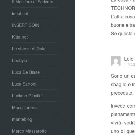
Il Mestiere di Scrivere
TECHNORATI
inhabitat
L’altra cos
buone e tra
INSERT COIN
Se questa è
Kitta.net
Le stanze di Gaia
Lele
Loobylu
11/10/2
Luca De Biase
Sono un cat
sbaglio e 
Luca Sartoni
preceduto, 
Luciano Giustini
Invece com
Macchianera
pienamente 
manteblog
vivrà, vedr
uno di ques
Marco Massarotto