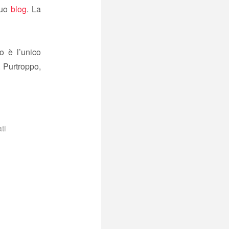
suo
blog
. La
o è l’unico
. Purtroppo,
ti