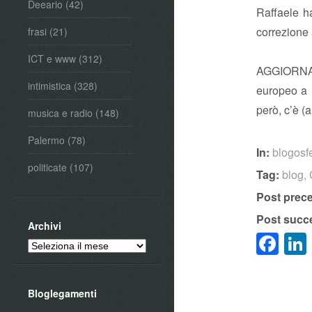
Deeario
(42)
Raffaele h
correzione 
frasi
(21)
ICT e www
(312)
AGGIORNAME
intimistica
(328)
europeo a i
però, c’è 
musica e radio
(148)
Palermo
(78)
In:
blogosf
politicate
(107)
Tag:
blog
,
Post prec
Post succ
Archivi
Fa
Archivi
Bloglegamenti