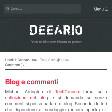
Menu
Born to blossom bloom to perish
lunedì 1 Gennaio 2007 |
Tony Siino
@
17:45
Commenti
[ 7 ]
Blog e commenti
Michael Arrington di
TechCrunch
torna sulla
definizione del blog
e si domanda se senza
commenti si possa parlare di blog. Secondo i lettori
che rispondono al sondaggio (ancora aperto) sì: