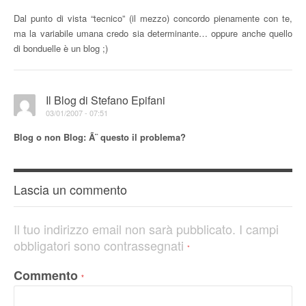
Dal punto di vista “tecnico” (il mezzo) concordo pienamente con te,
ma la variabile umana credo sia determinante… oppure anche quello
di bonduelle è un blog ;)
Il Blog di Stefano Epifani
03/01/2007 - 07:51
Blog o non Blog: Ã¨ questo il problema?
Lascia un commento
Il tuo indirizzo email non sarà pubblicato.
I campi
obbligatori sono contrassegnati
*
Commento
*