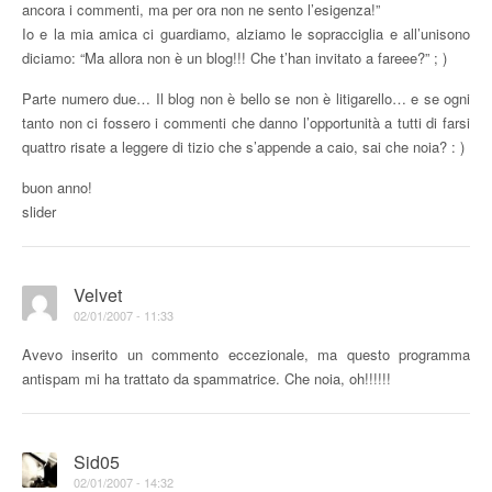
ancora i commenti, ma per ora non ne sento l’esigenza!”
Io e la mia amica ci guardiamo, alziamo le sopracciglia e all’unisono
diciamo: “Ma allora non è un blog!!! Che t’han invitato a fareee?” ; )
Parte numero due… Il blog non è bello se non è litigarello… e se ogni
tanto non ci fossero i commenti che danno l’opportunità a tutti di farsi
quattro risate a leggere di tizio che s’appende a caio, sai che noia? : )
buon anno!
slider
Velvet
02/01/2007 - 11:33
Avevo inserito un commento eccezionale, ma questo programma
antispam mi ha trattato da spammatrice. Che noia, oh!!!!!!
Sid05
02/01/2007 - 14:32