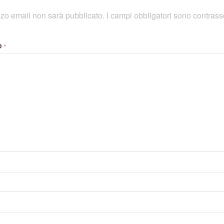
rizzo email non sarà pubblicato.
I campi obbligatori sono contras
o
*