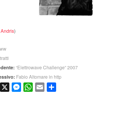
i
Andris
)
www
itratti
edente:
“Elettrowave Challenge” 2007
essivo:
Fabio Altomare in http
cebook
LinkedIn
X
Messenger
WhatsApp
Email
Condividi