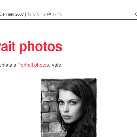
Gennaio 2007 |
Tony Siino
@
17:15
rait photos
chiata a
Portrait photos
. Vale.