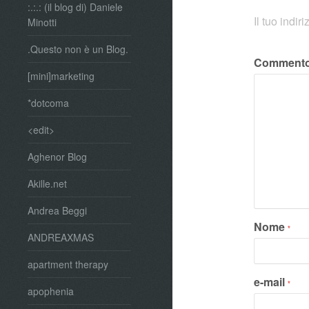
:.:.: (il blog di) Daniele
Il tuo indi
Minotti
.Questo non è un Blog.
Comment
[mini]marketing
*dotcoma
<edit>
Aghenor Blog
Akille.net
Andrea Beggi
Nome
*
ANDREAXMAS
apartment therapy
e-mail
*
apophenia