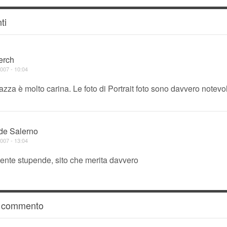
ti
erch
007 - 10:04
zza è molto carina. Le foto di Portrait foto sono davvero notevol
de Salerno
007 - 13:04
ente stupende, sito che merita davvero
n commento