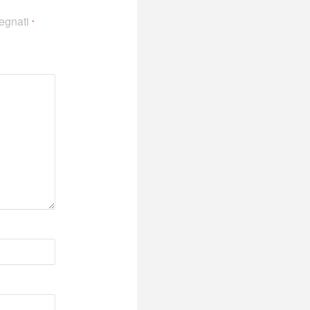
segnati
*