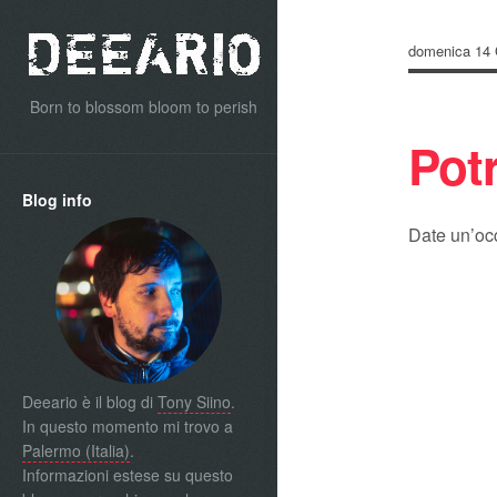
domenica 14 
Born to blossom bloom to perish
Pot
Blog info
Date un’oc
Deeario è il blog di
Tony Siino
.
In questo momento mi trovo a
Palermo (Italia)
.
Informazioni estese su questo