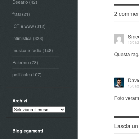
Deeario
(42)
2 commen
frasi
(21)
ICT e www
(312)
Sme
intimistica
(328)
15/01/2
musica e radio
(148)
Questa raga
Palermo
(78)
politicate
(107)
Davi
15/01/2
Foto veram
Archivi
Archivi
Lascia u
Bloglegamenti