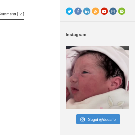
Commenti
[ 2 ]
Instagram
Segui @deeario