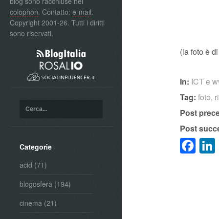
blog sono racchiuse nel
colophon
. Contatto:
e-mail
.
Copyright 2001-26. Tutti i diritti
sono riservati.
(la foto è d
In:
ICT e 
Tag:
foto
,
r
Post prec
Post succ
Fa
Categorie
acid
(71)
blogosfera
(194)
cinema
(21)