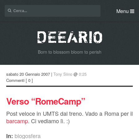
Menu
Born to blossom bloom to perish
sabato 20 Gennaio 2007 |
Tony Siino
@
0:25
Commenti
[ 0 ]
Verso “RomeCamp”
Post veloce in UMTS dal treno. Vado a Roma per il
barcamp
. Ci vediamo lì. :)
blogosfera
In: