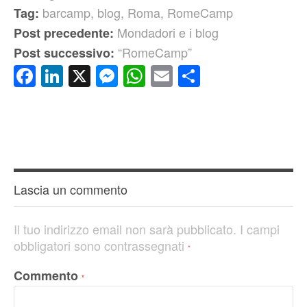
barcamp
,
blog
,
Roma
,
RomeCamp
Tag:
Mondadori e i blog
Post precedente:
“RomeCamp”
Post successivo:
Facebook
LinkedIn
X
Messenger
WhatsApp
Email
Condividi
Lascia un commento
Il tuo indirizzo email non sarà pubblicato.
I campi
obbligatori sono contrassegnati
*
Commento
*