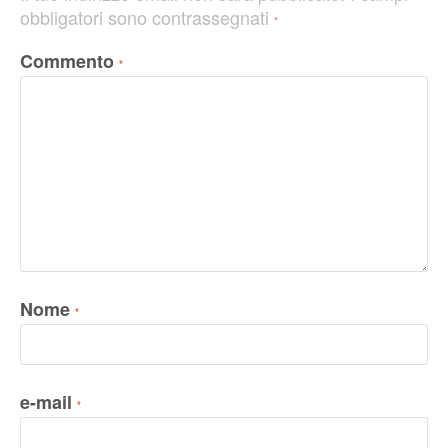
obbligatori sono contrassegnati
*
Commento
*
Nome
*
e-mail
*