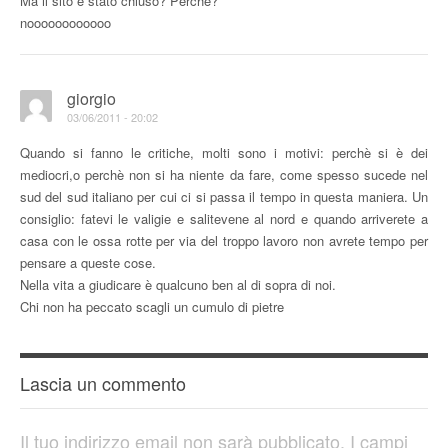
Ma il sito è stato chiuso? Perchè?
noooooooooooo
giorgio
03/06/2011 - 20:02
Quando si fanno le critiche, molti sono i motivi: perchè si è dei
mediocri,o perchè non si ha niente da fare, come spesso sucede nel
sud del sud italiano per cui ci si passa il tempo in questa maniera. Un
consiglio: fatevi le valigie e salitevene al nord e quando arriverete a
casa con le ossa rotte per via del troppo lavoro non avrete tempo per
pensare a queste cose.
Nella vita a giudicare è qualcuno ben al di sopra di noi.
Chi non ha peccato scagli un cumulo di pietre
Lascia un commento
Il tuo indirizzo email non sarà pubblicato.
I campi