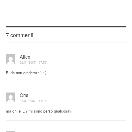
7 commenti
Alice
26/01/2007 - 17:57
E’ da non crederci :-) :-)
Cris
28/01/2007 - 11:18
ma chi e’…? mi sono perso qualcosa?