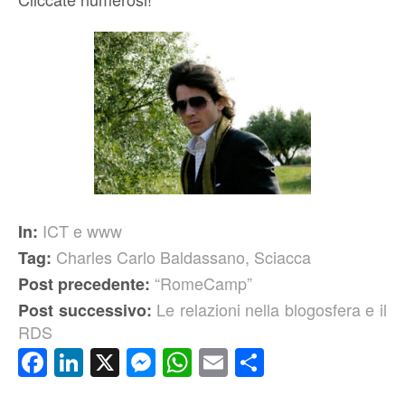
ICT e www
In:
Charles Carlo Baldassano
,
Sciacca
Tag:
“RomeCamp”
Post precedente:
Le relazioni nella blogosfera e il
Post successivo:
RDS
Facebook
LinkedIn
X
Messenger
WhatsApp
Email
Condividi