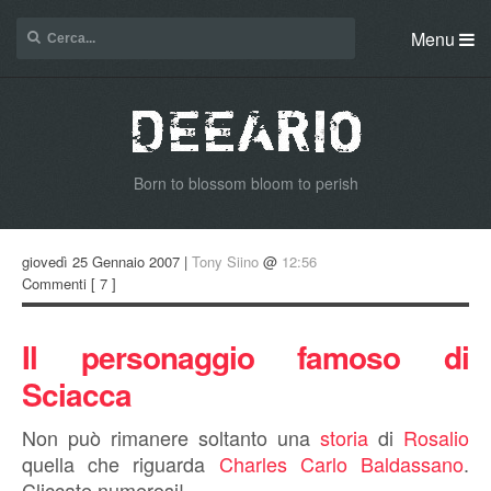
Menu
Born to blossom bloom to perish
giovedì 25 Gennaio 2007 |
Tony Siino
@
12:56
Commenti
[ 7 ]
Il personaggio famoso di
Sciacca
Non può rimanere soltanto una
storia
di
Rosalio
quella che riguarda
Charles Carlo Baldassano
.
Cliccate numerosi!