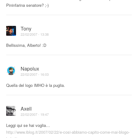
Pininfarina senatore? ;-)
Tony
22/02/2007 - 13:38
Bellissima, Alberto! :D
Napolux
22/02/2007 - 16:03
Quella del logo IMHO è la puglia.
Axell
22/02/2007 - 19:47
Leggi qui se hai voglia…
http://www.iblog.it/2007/02/22/e-cosi-abbiamo-capito-come-mai-blogo-