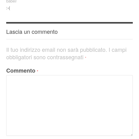
babel/
:-(
Lascia un commento
Il tuo indirizzo email non sarà pubblicato.
I campi
obbligatori sono contrassegnati
*
Commento
*