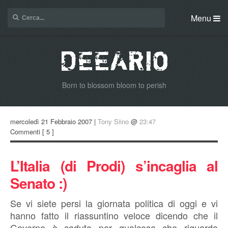
Menu
Born to blossom bloom to perish
mercoledì 21 Febbraio 2007 |
Tony Siino
@
23:47
Commenti
[ 5 ]
L’Italia (di Prodi) s’incaglia al
Senato :)
Se vi siete persi la giornata politica di oggi e vi
hanno fatto il riassuntino veloce dicendo che il
Governo è caduto per qualcosa che riguarda