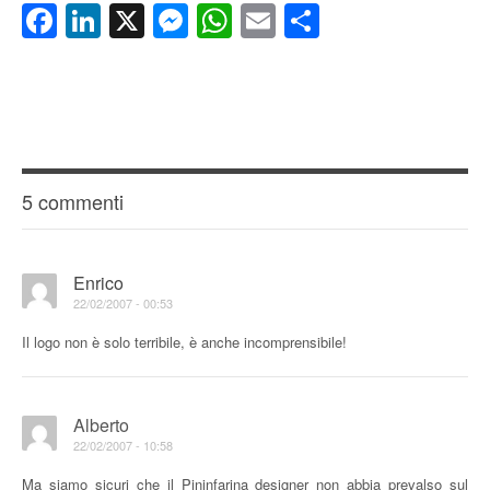
Facebook
LinkedIn
X
Messenger
WhatsApp
Email
Condividi
5 commenti
Enrico
22/02/2007 - 00:53
Il logo non è solo terribile, è anche incomprensibile!
Alberto
22/02/2007 - 10:58
Ma siamo sicuri che il Pininfarina designer non abbia prevalso sul