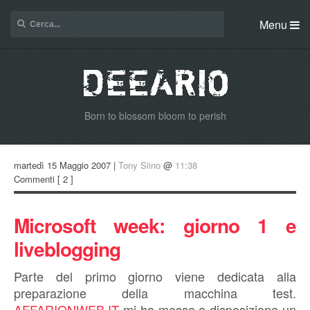
Menu
Born to blossom bloom to perish
martedì 15 Maggio 2007 |
Tony Siino
@
11:38
Commenti
[ 2 ]
Microsoft week: giorno 1 e
liveblogging
Parte del primo giorno viene dedicata alla
preparazione della macchina test.
AFFARIONWEB.IT
mi ha messo a disposizione un