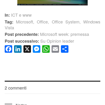
ICT e www
In:
Microsoft
,
Office
,
Office System
,
Windows
Tag:
Vista
Microsoft week: premessa
Post precedente:
Su Opinion leader
Post successivo:
Facebook
LinkedIn
X
Messenger
WhatsApp
Email
Condividi
2 commenti