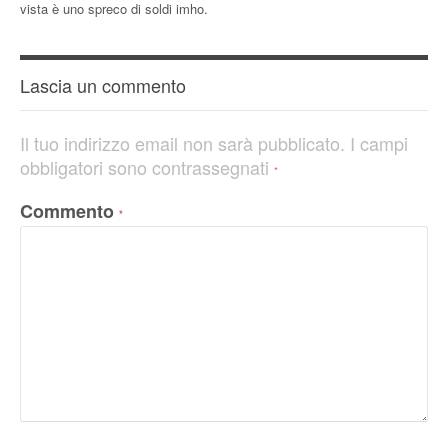
vista è uno spreco di soldi imho.
Lascia un commento
Il tuo indirizzo email non sarà pubblicato.
I campi
obbligatori sono contrassegnati
*
Commento
*