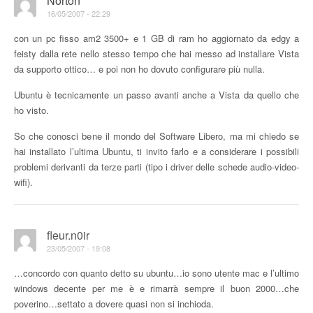
Norton
16/05/2007 - 22:29
con un pc fisso am2 3500+ e 1 GB di ram ho aggiornato da edgy a
feisty dalla rete nello stesso tempo che hai messo ad installare Vista
da supporto ottico… e poi non ho dovuto configurare più nulla.
Ubuntu è tecnicamente un passo avanti anche a Vista da quello che
ho visto.
So che conosci bene il mondo del Software Libero, ma mi chiedo se
hai installato l’ultima Ubuntu, ti invito farlo e a considerare i possibili
problemi derivanti da terze parti (tipo i driver delle schede audio-video-
wifi).
fleur.n0ir
23/05/2007 - 19:08
…concordo con quanto detto su ubuntu…io sono utente mac e l’ultimo
windows decente per me è e rimarrà sempre il buon 2000…che
poverino…settato a dovere quasi non si inchioda.