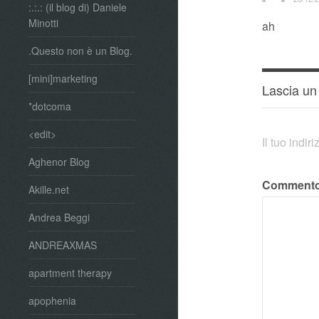
:.:.: (il blog di) Daniele
Minotti
ah
.Questo non è un Blog.
[mini]marketing
Lascia u
*dotcoma
<edit>
Il tuo indi
Aghenor Blog
Comment
Akille.net
Andrea Beggi
ANDREAXMAS
apartment therapy
apophenia