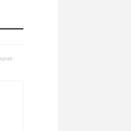
segnati
*