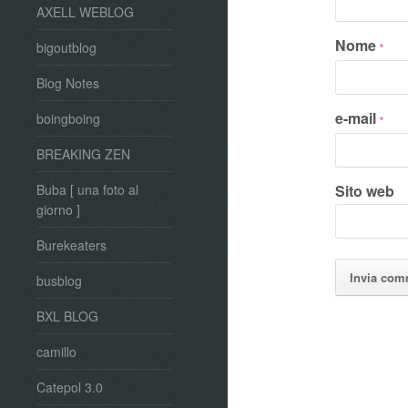
AXELL WEBLOG
Nome
bigoutblog
*
Blog Notes
e-mail
boingboing
*
BREAKING ZEN
Sito web
Buba [ una foto al
giorno ]
Burekeaters
busblog
BXL BLOG
camillo
Catepol 3.0