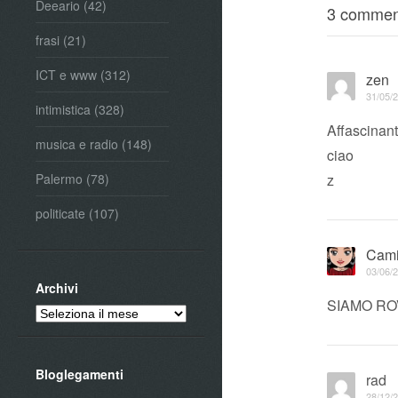
Deeario
(42)
3 commen
frasi
(21)
ICT e www
(312)
zen
31/05/2
intimistica
(328)
Affascinant
musica e radio
(148)
ciao
z
Palermo
(78)
politicate
(107)
Cam
03/06/2
Archivi
SIAMO RO
Archivi
Bloglegamenti
rad
28/12/2