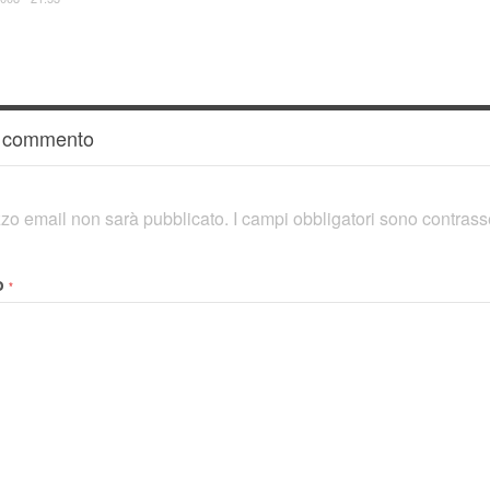
n commento
rizzo email non sarà pubblicato.
I campi obbligatori sono contras
o
*