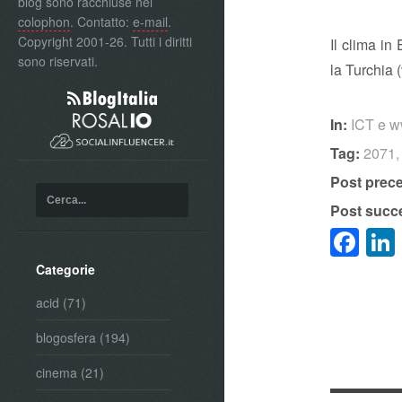
blog sono racchiuse nel
colophon
. Contatto:
e-mail
.
Copyright 2001-26. Tutti i diritti
Il clima i
sono riservati.
la Turchia 
In:
ICT e 
Tag:
2071
Post prec
Post succ
Fa
Categorie
acid
(71)
blogosfera
(194)
cinema
(21)