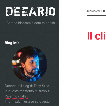
mercoledì 30
Born to blossom bloom to perish
Il c
Blog info
Deeario è il blog di
Tony Siino
.
In questo momento mi trovo a
Palermo (Italia)
.
Informazioni estese su questo