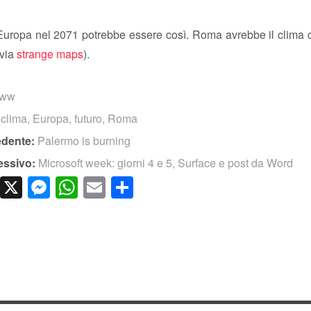
n Europa nel 2071 potrebbe essere così. Roma avrebbe il clima 
(via
strange maps
).
www
,
clima
,
Europa
,
futuro
,
Roma
edente:
Palermo is burning
essivo:
Microsoft week: giorni 4 e 5, Surface e post da Word
cebook
LinkedIn
X
Messenger
WhatsApp
Email
Condividi