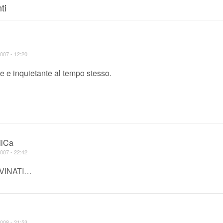
ti
007 - 12:20
e e inquietante al tempo stesso.
ilCa
007 - 22:42
VINATI…
008 - 21:53