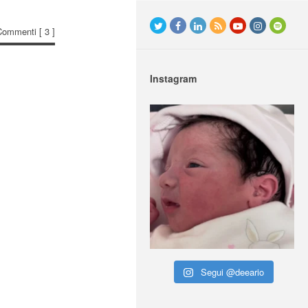
Commenti
[ 3 ]
Instagram
Segui @deeario