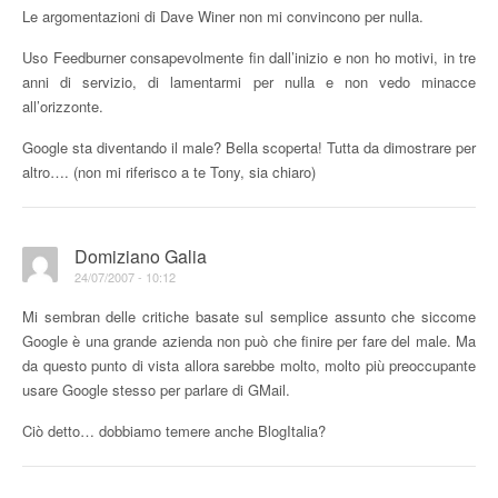
Le argomentazioni di Dave Winer non mi convincono per nulla.
Uso Feedburner consapevolmente fin dall’inizio e non ho motivi, in tre
anni di servizio, di lamentarmi per nulla e non vedo minacce
all’orizzonte.
Google sta diventando il male? Bella scoperta! Tutta da dimostrare per
altro…. (non mi riferisco a te Tony, sia chiaro)
Domiziano Galia
24/07/2007 - 10:12
Mi sembran delle critiche basate sul semplice assunto che siccome
Google è una grande azienda non può che finire per fare del male. Ma
da questo punto di vista allora sarebbe molto, molto più preoccupante
usare Google stesso per parlare di GMail.
Ciò detto… dobbiamo temere anche BlogItalia?