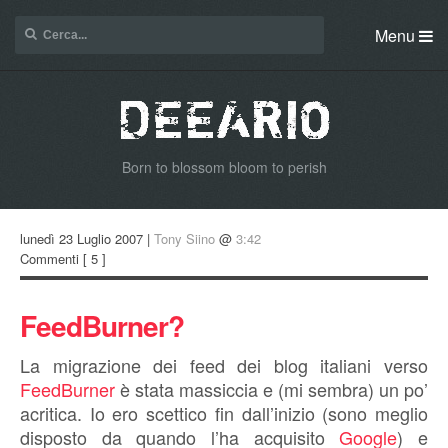
Menu
Born to blossom bloom to perish
lunedì 23 Luglio 2007 |
Tony Siino
@
3:42
Commenti
[ 5 ]
FeedBurner?
La migrazione dei feed dei blog italiani verso
FeedBurner
è stata massiccia e (mi sembra) un po’
acritica. Io ero scettico fin dall’inizio (sono meglio
disposto da quando l’ha acquisito
Google
) e