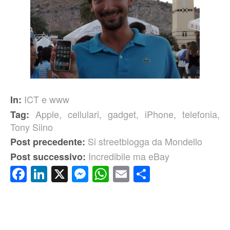
ICT e www
In:
Apple
,
cellulari
,
gadget
,
iPhone
,
telefonia
,
Tag:
Tony Siino
Si streetblogga da Mondello
Post precedente:
Incredibile ma eBay
Post successivo:
Facebook
LinkedIn
X
Messenger
WhatsApp
Email
Condividi