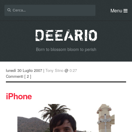
Menu
Born to blossom bloom to perish
lunedì 30 Luglio 2007 |
Tony Siino
@
0:27
Commenti
[ 2 ]
iPhone