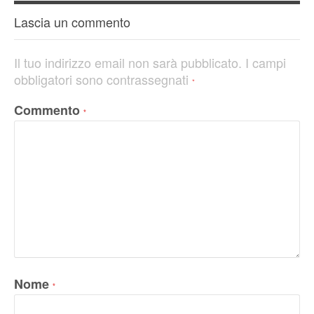
Lascia un commento
Il tuo indirizzo email non sarà pubblicato.
I campi
obbligatori sono contrassegnati
*
Commento
*
Nome
*