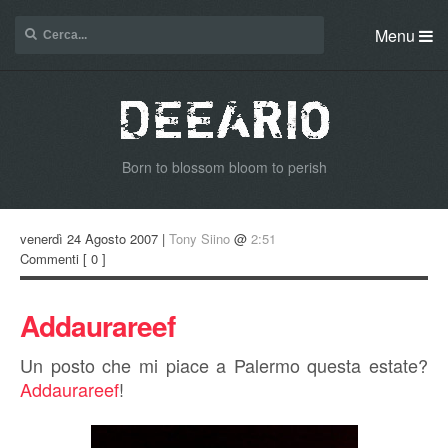
Menu
Born to blossom bloom to perish
venerdì 24 Agosto 2007 |
Tony Siino
@
2:51
Commenti
[ 0 ]
Addaurareef
Un posto che mi piace a Palermo questa estate?
Addaurareef
!