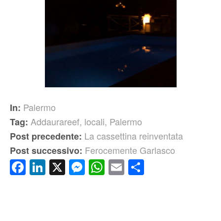
Palermo
In:
Addaurareef
,
locali
,
Palermo
Tag:
La cassettina reinventata
Post precedente:
Ferocemente Garlasco
Post successivo:
Facebook
LinkedIn
X
Messenger
WhatsApp
Email
Condividi