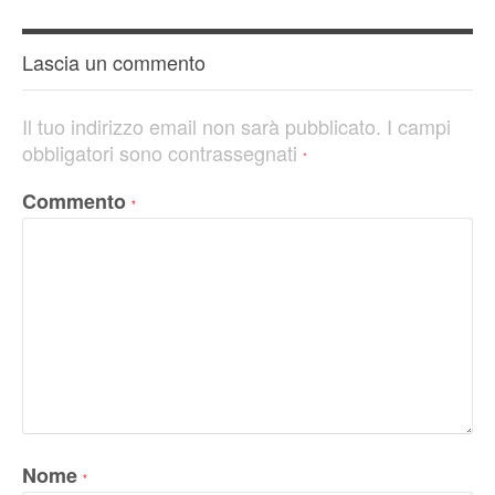
Lascia un commento
Il tuo indirizzo email non sarà pubblicato.
I campi
obbligatori sono contrassegnati
*
Commento
*
Nome
*