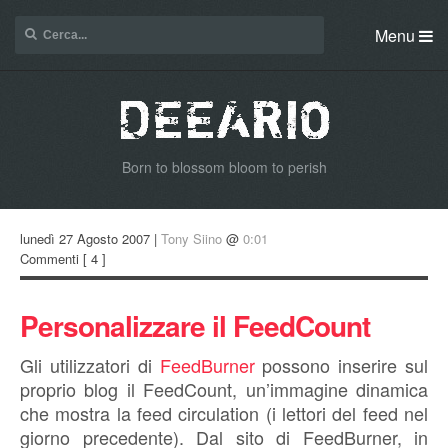
Menu
Born to blossom bloom to perish
lunedì 27 Agosto 2007 |
Tony Siino
@
0:01
Commenti
[ 4 ]
Personalizzare il FeedCount
Gli utilizzatori di
FeedBurner
possono inserire sul
proprio blog il FeedCount, un’immagine dinamica
che mostra la feed circulation (i lettori del feed nel
giorno precedente). Dal sito di FeedBurner, in