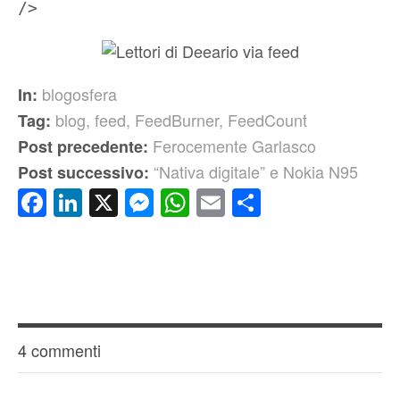
/>
blogosfera
In:
blog
,
feed
,
FeedBurner
,
FeedCount
Tag:
Ferocemente Garlasco
Post precedente:
“Nativa digitale” e Nokia N95
Post successivo:
Facebook
LinkedIn
X
Messenger
WhatsApp
Email
Condividi
4 commenti