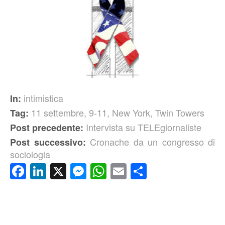
intimistica
In:
11 settembre
,
9-11
,
New York
,
Twin Towers
Tag:
Intervista su TELEgiornaliste
Post precedente:
Cronache da un congresso di
Post successivo:
sociologia
Facebook
LinkedIn
X
Messenger
WhatsApp
Email
Condividi