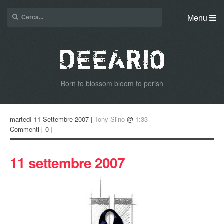
Menu
Born to blossom bloom to perish
martedì 11 Settembre 2007 |
Tony Siino
@
1:33
Commenti
[ 0 ]
11 settembre 2007