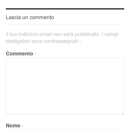
Lascia un commento
Il tuo indirizzo email non sarà pubblicato.
I campi
obbligatori sono contrassegnati
*
Commento
*
Nome
*