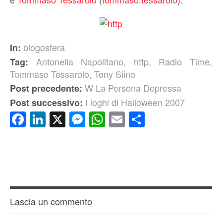
blogosfera
In:
Antonella Napolitano
,
http
,
Radio Time
,
Tag:
Tommaso Tessarolo
,
Tony Siino
W La Persona Depressa
Post precedente:
I loghi di Halloween 2007
Post successivo:
Facebook
LinkedIn
X
Messenger
WhatsApp
Email
Condividi
Lascia un commento