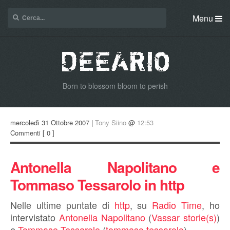
Menu
Born to blossom bloom to perish
mercoledì 31 Ottobre 2007 |
Tony Siino
@
12:53
Commenti
[ 0 ]
Antonella Napolitano e
Tommaso Tessarolo in http
Nelle ultime puntate di
http
, su
Radio Time
, ho
intervistato
Antonella Napolitano
(
Vassar storie(s)
)
e
Tommaso Tessarolo
(
tommaso.tessarolo
).