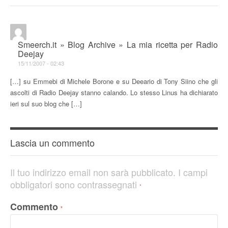
Smeerch.it » Blog Archive » La mia ricetta per Radio
Deejay
15/11/2007 - 02:43
[…] su Emmebi di Michele Borone e su Deeario di Tony Siino che gli
ascolti di Radio Deejay stanno calando. Lo stesso Linus ha dichiarato
ieri sul suo blog che […]
Lascia un commento
Il tuo indirizzo email non sarà pubblicato.
I campi
obbligatori sono contrassegnati
*
Commento
*