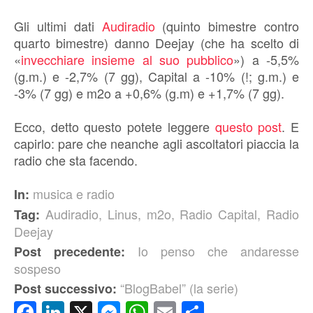
Gli ultimi dati
Audiradio
(quinto bimestre contro
quarto bimestre) danno Deejay (che ha scelto di
«
invecchiare insieme al suo pubblico
») a -5,5%
(g.m.) e -2,7% (7 gg), Capital a -10% (!; g.m.) e
-3% (7 gg) e m2o a +0,6% (g.m) e +1,7% (7 gg).
Ecco, detto questo potete leggere
questo post
. E
capirlo: pare che neanche agli ascoltatori piaccia la
radio che sta facendo.
musica e radio
In:
Audiradio
,
Linus
,
m2o
,
Radio Capital
,
Radio
Tag:
Deejay
Io penso che andaresse
Post precedente:
sospeso
“BlogBabel” (la serie)
Post successivo:
Facebook
LinkedIn
X
Messenger
WhatsApp
Email
Condividi