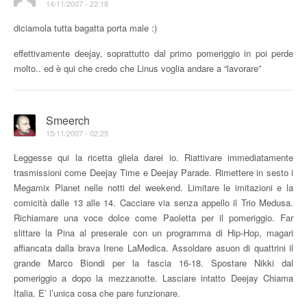
14/11/2007 - 22:18
diciamola tutta bagatta porta male :)
effettivamente deejay, soprattutto dal primo pomeriggio in poi perde
molto.. ed è qui che credo che Linus voglia andare a “lavorare”
Smeerch
15/11/2007 - 02:25
Leggesse qui la ricetta gliela darei io. Riattivare immediatamente
trasmissioni come Deejay Time e Deejay Parade. Rimettere in sesto i
Megamix Planet nelle notti del weekend. Limitare le imitazioni e la
comicità dalle 13 alle 14. Cacciare via senza appello il Trio Medusa.
Richiamare una voce dolce come Paoletta per il pomeriggio. Far
slittare la Pina al preserale con un programma di Hip-Hop, magari
affiancata dalla brava Irene LaMedica. Assoldare asuon di quattrini il
grande Marco Biondi per la fascia 16-18. Spostare Nikki dal
pomeriggio a dopo la mezzanotte. Lasciare intatto Deejay Chiama
Italia. E’ l’unica cosa che pare funzionare.