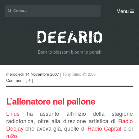
Menu
Born to blossom bloom to perish
mercoledì 14 Novembre 2007 |
Tony Siino
@
2:06
Commenti
[ 4 ]
L’allenatore nel pallone
Linus
ha assunto all’inizio della stagione
radiofonica, oltre alla direzione artistica di
Radio
Deejay
che aveva già, quelle di
Radio Capital
e di
m2o
.