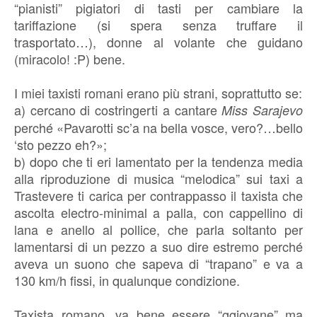
“pianisti” pigiatori di tasti per cambiare la
tariffazione (si spera senza truffare il
trasportato…), donne al volante che guidano
(miracolo! :P) bene.
I miei taxisti romani erano più strani, soprattutto se:
a) cercano di costringerti a cantare
Miss Sarajevo
perché «Pavarotti sc’a na bella vosce, vero?…bello
‘sto pezzo eh?»;
b) dopo che ti eri lamentato per la tendenza media
alla riproduzione di musica “melodica” sui taxi a
Trastevere ti carica per contrappasso il taxista che
ascolta electro-minimal a palla, con cappellino di
lana e anello al pollice, che parla soltanto per
lamentarsi di un pezzo a suo dire estremo perché
aveva un suono che sapeva di “trapano” e va a
130 km/h fissi, in qualunque condizione.
Taxista romano, va bene essere “ggiovane” ma