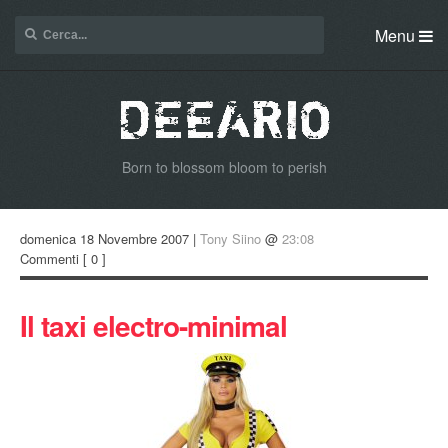
Menu
Born to blossom bloom to perish
domenica 18 Novembre 2007 |
Tony Siino
@
23:08
Commenti
[ 0 ]
Il taxi electro-minimal