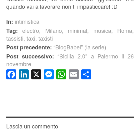
quando vai a lavorare non ti impasticcare! :D
intimistica
In:
electro
,
Milano
,
minimal
,
musica
,
Roma
,
Tag:
tassisti
,
taxi
,
taxisti
“BlogBabel” (la serie)
Post precedente:
“Sicilia 2.0” a Palermo il 26
Post successivo:
novembre
Facebook
LinkedIn
X
Messenger
WhatsApp
Email
Condividi
Lascia un commento