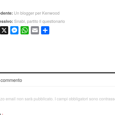
edente:
Un blogger per Kenwood
essivo:
Snabi, partito il questionario
cebook
LinkedIn
X
Messenger
WhatsApp
Email
Condividi
n commento
rizzo email non sarà pubblicato.
I campi obbligatori sono contras
o
*