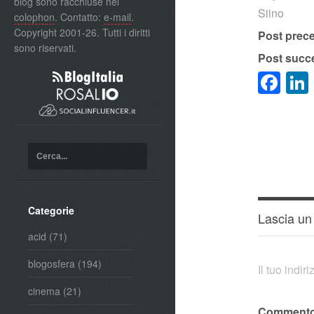
blog sono racchiuse nel
Siino
colophon
. Contatto:
e-mail
.
Copyright 2001-26. Tutti i diritti
Post prec
sono riservati.
Post succ
Fa
Categorie
Lascia u
acid
(71)
blogosfera
(194)
Il tuo indi
cinema
(21)
Comment