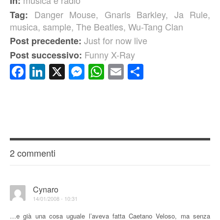
musica e radio
In:
Danger Mouse
,
Gnarls Barkley
,
Ja Rule
,
Tag:
musica
,
sample
,
The Beatles
,
Wu-Tang Clan
Just for now live
Post precedente:
Funny X-Ray
Post successivo:
Facebook
LinkedIn
X
Messenger
WhatsApp
Email
Condividi
2 commenti
Cynaro
14/01/2008 - 10:31
…e già una cosa uguale l’aveva fatta Caetano Veloso, ma senza