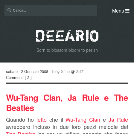
Menu
Born to blossom bloom to perish
sabato 12 Gennaio 2008 |
Tony Siino
@
2:47
Commenti
[ 2 ]
Wu-Tang Clan, Ja Rule e The
Beatles
Quando ho
letto
che il
Wu-Tang Clan
e
Ja Rule
avrebbero incluso in due loro pezzi melodie dei
The Beatles
ho per un attimo pensato che fosse