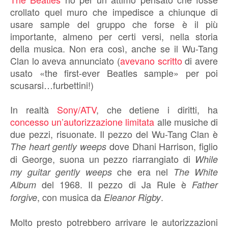
crollato quel muro che impedisce a chiunque di
usare sample del gruppo che forse è il più
importante, almeno per certi versi, nella storia
della musica. Non era così, anche se il Wu-Tang
Clan lo aveva annunciato (
avevano scritto
di avere
usato «the first-ever Beatles sample» per poi
scusarsi…furbettini!)
In realtà
Sony/ATV
, che detiene i diritti, ha
concesso un’autorizzazione limitata
alle musiche di
due pezzi, risuonate. Il pezzo del Wu-Tang Clan è
dove Dhani Harrison, figlio
The heart gently weeps
di George, suona un pezzo riarrangiato di
While
che era nel
my guitar gently weeps
The White
del 1968. Il pezzo di Ja Rule è
Album
Father
, con musica da
.
forgive
Eleanor Rigby
Molto presto potrebbero arrivare le autorizzazioni