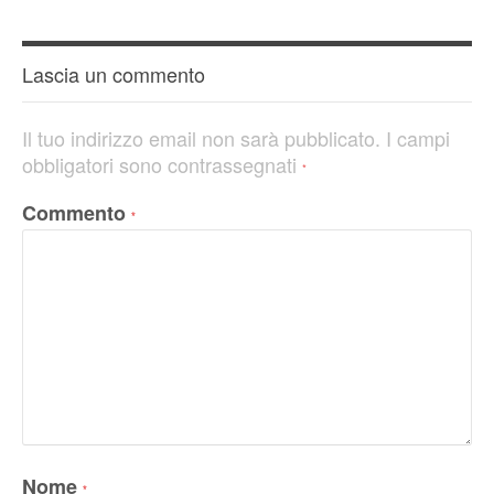
Lascia un commento
Il tuo indirizzo email non sarà pubblicato.
I campi
obbligatori sono contrassegnati
*
Commento
*
Nome
*