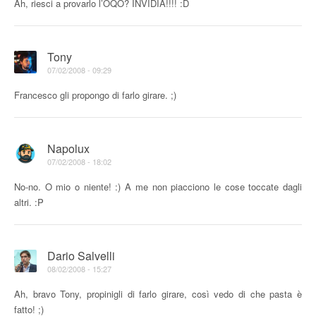
Ah, riesci a provarlo l’OQO? INVIDIA!!!! :D
Tony
07/02/2008 - 09:29
Francesco gli propongo di farlo girare. ;)
Napolux
07/02/2008 - 18:02
No-no. O mio o niente! :) A me non piacciono le cose toccate dagli
altri. :P
Dario Salvelli
08/02/2008 - 15:27
Ah, bravo Tony, propinigli di farlo girare, così vedo di che pasta è
fatto! ;)