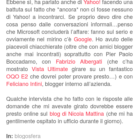
Ebbene sì, ha parlato anche di
Yahoo!
facendo una
battuta sul fatto che *ancora* non ci fosse nessuno
di Yahoo! a incontrarci. Se proprio devo dire che
cosa penso dalle conversazioni informali…penso
che Microsoft concluderà l’affare: fanno sul serio e
ovviamente nel mirino c’è
Google
. Ho avuto delle
piacevoli chiacchierate (oltre che con amici blogger
anche mai incontrati) soprattutto con Pier Paolo
Boccadamo, con
Fabrizio Albergati
(che c’ha
mostrato
Vista Ultimate
girare su un fantastico
OQO E2
che dovrei poter provare presto…) e con
Feliciano Intini
, blogger interno all’azienda.
Qualche intervista che ho fatto con le risposte alle
domande che mi avevate girato dovrebbe essere
presto online sul
blog di Nicola Mattina
(che mi ha
gentilmente ospitato in ufficio durante il giorno).
blogosfera
In: