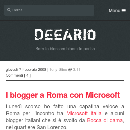
Menu
Born to blossom bloom to perish
giovedì 7 Febbraio 2008 |
Tony Siino
@
3:11
Commenti
[ 4 ]
I blogger a Roma con Microsoft
Lunedì scorso ho fatto una capatina veloce a
Roma per l’incontro tra
Microsoft Italia
e alcuni
blogger italiani che si è svolto da
Bocca di dama
,
nel quartiere San Lorenzo.