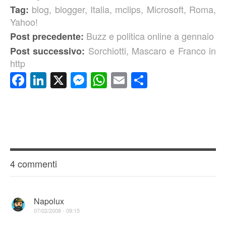
blog
,
blogger
,
Italia
,
mclips
,
Microsoft
,
Roma
,
Tag:
Yahoo!
Buzz e politica online a gennaio
Post precedente:
Sorchiotti, Mascaro e Franco in
Post successivo:
http
Facebook
LinkedIn
X
Messenger
WhatsApp
Email
Condividi
4 commenti
Napolux
07/02/2008 - 09:15