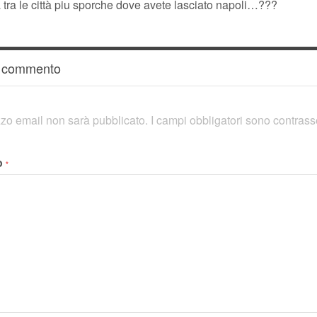
tra le città piu sporche dove avete lasciato napoli…???
n commento
rizzo email non sarà pubblicato.
I campi obbligatori sono contras
o
*