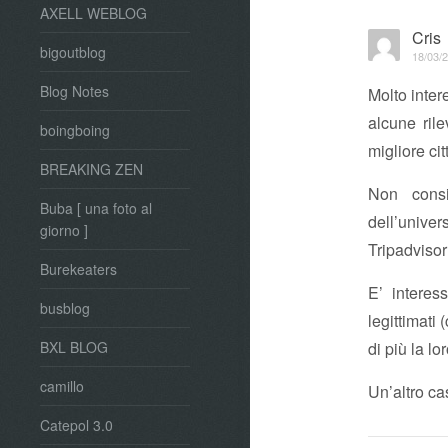
AXELL WEBLOG
Cris
bigoutblog
18/03/2
Blog Notes
Molto inter
alcune ri
boingboing
migliore cit
BREAKING ZEN
Non consi
Buba [ una foto al
dell’univer
giorno ]
Tripadvisor
Burekeaters
E’ interes
busblog
legittimati
di più la lo
BXL BLOG
camillo
Un’altro c
Catepol 3.0