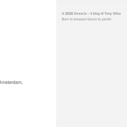
© 2026
Deeario – il blog di Tony Siino
Born to blossom bloom to perish
, Amsterdam,