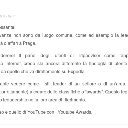
008 - 09:11
essante!
levanze non sono da luogo comune, come ad esempio la lead
tà d’affari a Praga.
dererei il panel degli utenti di Tripadvisor come rappr
so internet, credo sia ancora differente la tipologia di uten
 da quello che va direttamente su Expedia.
sante vedere come i siti leader di un settore o di un’area,
 (correttamente) a creare delle classifiche o “awards”. Questo leg
ro ledadership nella loro area di riferimento.
aso è quello di YouTube con i Youtube Awards.