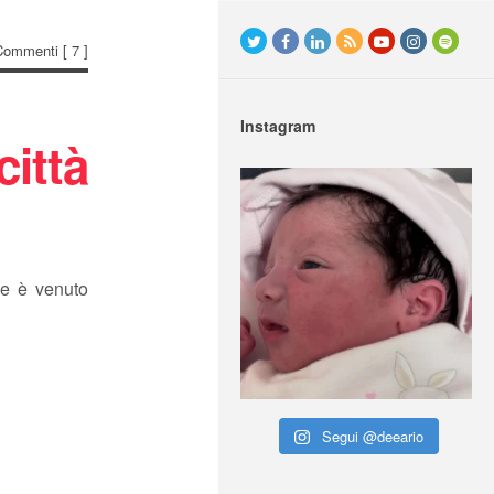
Commenti
[ 7 ]
Instagram
città
Ne è venuto
Segui @deeario