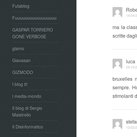
Futablog
Robe
14/04/2
Fuuuuuuuuuuuuuuuuu
ma la clas
GASPAR TORRIERO
scritte dag
GONE VERBOSE
giamo
Giavasan
luca
05/10/2
GIZMODO
bruxelles 
I blog it!
sempre. Ho
stimolanti 
i media-mondo
Il blog di Sergio
Maistrello
stef
Il Disinformatico
13/02/2