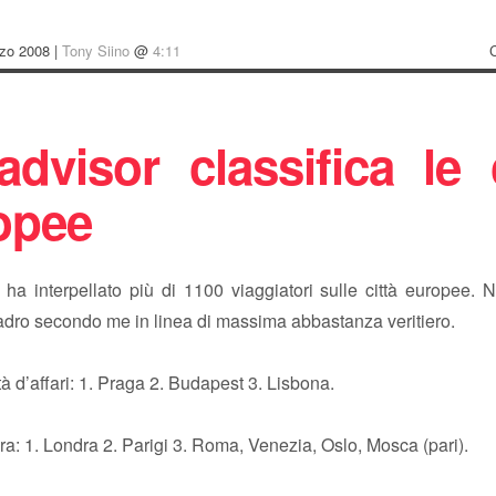
rzo 2008 |
Tony Siino
@
4:11
advisor classifica le 
opee
ha interpellato più di 1100 viaggiatori sulle città europee. 
adro secondo me in linea di massima abbastanza veritiero.
ttà d’affari: 1. Praga 2. Budapest 3. Lisbona.
ara: 1. Londra 2. Parigi 3. Roma, Venezia, Oslo, Mosca (pari).