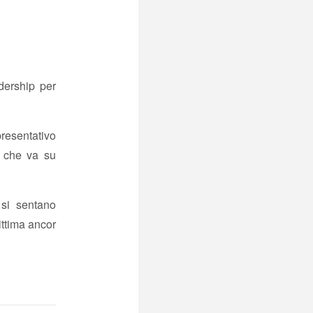
ership per
esentativo
te che va su
 si sentano
ittima ancor