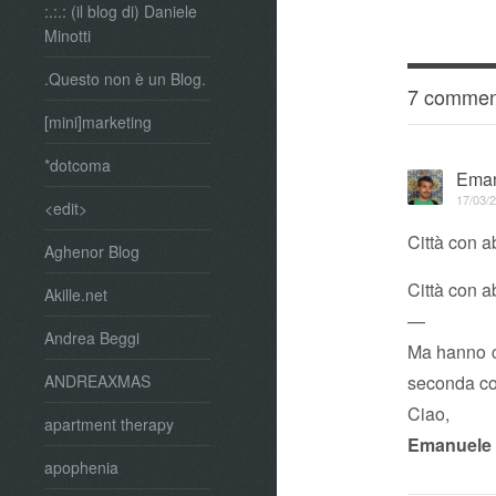
:.:.: (il blog di) Daniele
Minotti
.Questo non è un Blog.
7 commen
[mini]marketing
*dotcoma
Ema
17/03/2
<edit>
Città con a
Aghenor Blog
Città con a
Akille.net
—
Andrea Beggi
Ma hanno co
seconda c
ANDREAXMAS
Ciao,
apartment therapy
Emanuele
apophenia