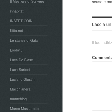
scusate ma 
Il Mestiere di Scrivere
inhabitat
INSERT COIN
Lascia u
Kitta.net
Le stanze di Gaia
Il tuo indi
Loobylu
Comment
Luca De Biase
Luca Sartoni
Luciano Giustini
Macchianera
manteblog
Marco Massarotto