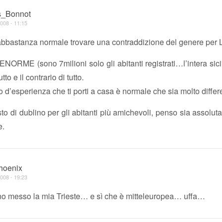
s_Bonnot
008 - 11:15
abbastanza normale trovare una contraddizione del genere per 
 ENORME (sono 7milioni solo gli abitanti registrati…l’intera sici
tto e il contrario di tutto.
ipo d’esperienza che ti porti a casa è normale che sia molto differ
sto di dublino per gli abitanti più amichevoli, penso sia assolut
e.
phoenix
008 - 19:23
no messo la mia Trieste… e sì che è mitteleuropea… uffa…