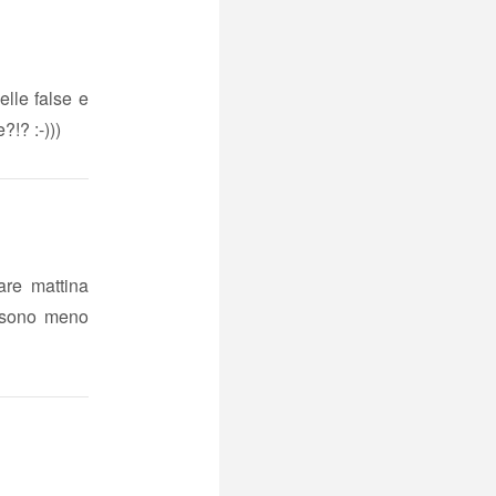
lle false e
?!? :-)))
are mattina
e sono meno