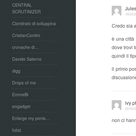
CENTRAL
Jule
SCRUTINIZER
19/03/2
Cloridrato di sviluppina
Credo sia 
CristianContini
è una città
dove trovi tu
cronache di…
quindi il t
Davide Salerno
il primo po
digg
discussion
Drops of me
EmmeBi
ivy 
engadget
22/03/2
Enlarge my penis…
non ci han
fubiz