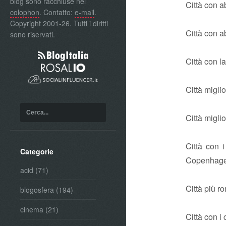
blog sono racchiuse nel
Città con a
colophon
. Contatto:
e-mail
.
Copyright 2001-26. Tutti i diritti
Città con a
sono riservati.
Città con l
Città migli
Città migli
Città con i
Categorie
Copenhagen
acid
(71)
Città più r
blogosfera
(194)
cinema
(21)
Città con i 