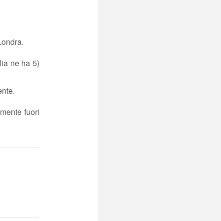
Londra.
lia ne ha 5)
ente.
amente fuori