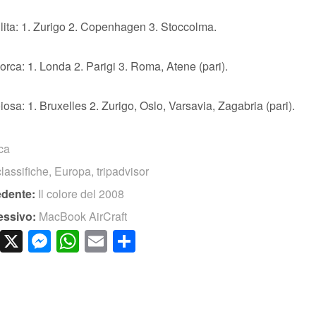
ulita: 1. Zurigo 2. Copenhagen 3. Stoccolma.
porca: 1. Londa 2. Parigi 3. Roma, Atene (pari).
oiosa: 1. Bruxelles 2. Zurigo, Oslo, Varsavia, Zagabria (pari).
ica
classifiche
,
Europa
,
tripadvisor
edente:
Il colore del 2008
essivo:
MacBook AirCraft
cebook
LinkedIn
X
Messenger
WhatsApp
Email
Condividi