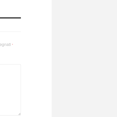
segnati
*