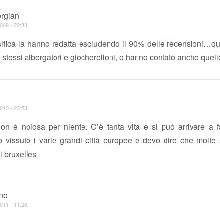
rgian
009 - 22:33
sifica la hanno redatta escludendo il 90% delle recensioni…que
li stessi albergatori e giocherelloni, o hanno contato anche quelle
010 - 23:53
non è noiosa per niente. C’è tanta vita e si può arrivare a f
 vissuto i varie grandi città europee e devo dire che molt
di bruxelles
ano
011 - 11:26