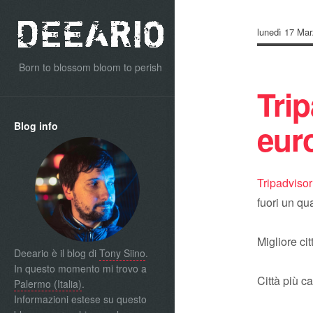
lunedì 17 Ma
Born to blossom bloom to perish
Trip
eur
Blog info
Tripadvisor
fuori un qu
Migliore ci
Deeario è il blog di
Tony Siino
.
In questo momento mi trovo a
Città più c
Palermo (Italia)
.
Informazioni estese su questo