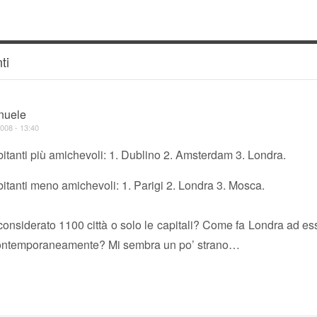
ti
nuele
008 - 13:40
bitanti più amichevoli: 1. Dublino 2. Amsterdam 3. Londra.
bitanti meno amichevoli: 1. Parigi 2. Londra 3. Mosca.
nsiderato 1100 città o solo le capitali? Come fa Londra ad es
ontemporaneamente? Mi sembra un po’ strano…