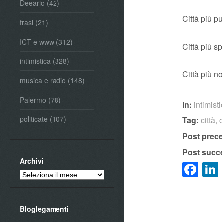
Deeario
(42)
Città più p
frasi
(21)
ICT e www
(312)
Città più s
intimistica
(328)
Città più n
musica e radio
(148)
Palermo
(78)
In:
intimist
politicate
(107)
Tag:
città
,
Post prec
Post succ
Archivi
Fa
Archivi
Bloglegamenti