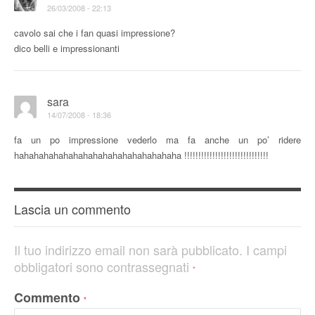
26/03/2008 - 22:13
cavolo sai che i fan quasi impressione?
dico belli e impressionanti
sara
14/07/2008 - 18:36
fa un po impressione vederlo ma fa anche un po’ ridere
hahahahahahahahahahahahahahahahaha !!!!!!!!!!!!!!!!!!!!!!!!!!!!!!
Lascia un commento
Il tuo indirizzo email non sarà pubblicato.
I campi
obbligatori sono contrassegnati
*
Commento
*