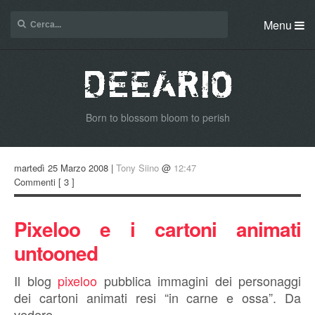
Menu
Born to blossom bloom to perish
martedì 25 Marzo 2008 |
Tony Siino
@
12:47
Commenti
[ 3 ]
Pixeloo e i cartoni animati
untooned
Il blog
pixeloo
pubblica immagini dei personaggi
dei cartoni animati resi “in carne e ossa”. Da
vedere.