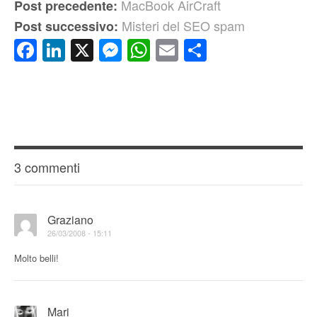
MacBook AirCraft
Post precedente:
Misteri del SEO spam
Post successivo:
Facebook
LinkedIn
X
Messenger
WhatsApp
Email
Condividi
3 commenti
Graziano
26/03/2008 - 15:11
Molto belli!
Mari