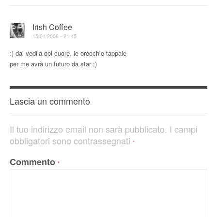
Irish Coffee
15/04/2008 - 21:45
:) dai vedila col cuore, le orecchie tappale
per me avrà un futuro da star ;)
Lascia un commento
Il tuo indirizzo email non sarà pubblicato.
I campi
obbligatori sono contrassegnati
*
Commento
*