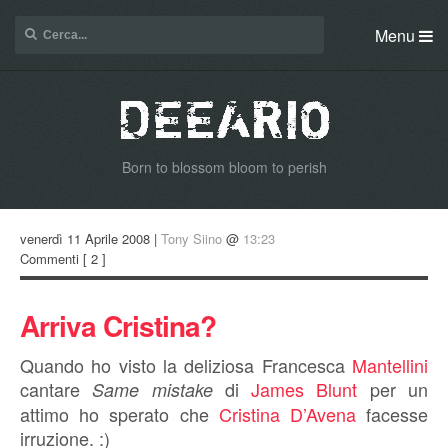
Menu
Born to blossom bloom to perish
venerdì 11 Aprile 2008 |
Tony Siino
@
13:23
Commenti
[ 2 ]
Arriva Cristina?
Quando ho visto la deliziosa Francesca
Mantellini
cantare
di
James Blunt
per un
Same mistake
attimo ho sperato che
Cristina D’Avena
facesse
irruzione. :)