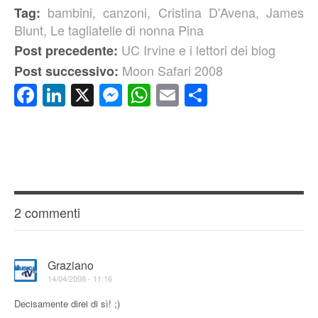
bambini
,
canzoni
,
Cristina D'Avena
,
James
Tag:
Blunt
,
Le tagliatelle di nonna Pina
UC Irvine e i lettori dei blog
Post precedente:
Moon Safari 2008
Post successivo:
Facebook
LinkedIn
X
Messenger
WhatsApp
Email
Condividi
2 commenti
Graziano
14/04/2008 - 11:16
Decisamente direi di sì! ;)